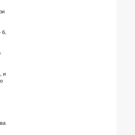
ри
 6.
е
, и
но
тва