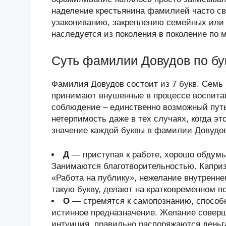
наделение крестьянина фамилией часто с
узакониванию, закреплению семейных или
наследуется из поколения в поколение по 
Суть фамилии Довудов по бу
Фамилия Довудов состоит из 7 букв. Семь 
принимают внушенные в процессе воспитани
соблюдение – единственно возможный путь
нетерпимость даже в тех случаях, когда эт
значение каждой буквы в фамилии Довудов 
Д
— приступая к работе, хорошо обдум
Занимаются благотворительностью. Каприз
«Работа на публику», нежелание внутренн
такую букву, делают на кратковременном 
О
— стремятся к самопознанию, способ
истинное предназначение. Желание соверш
интуиция, правильно распоряжаются деньг