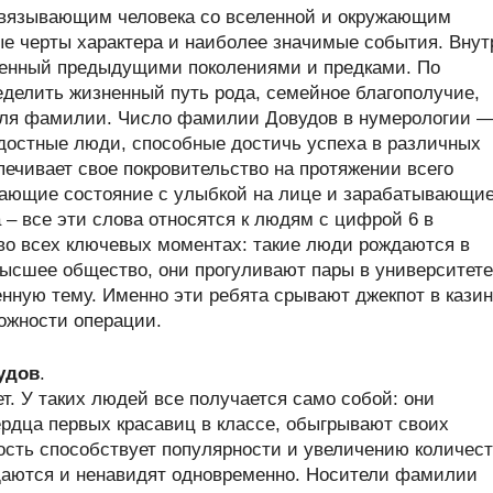
связывающим человека со вселенной и окружающим
ые черты характера и наиболее значимые события. Внут
ленный предыдущими поколениями и предками. По
делить жизненный путь рода, семейное благополучие,
теля фамилии. Число фамилии Довудов в нумерологии —
остные люди, способные достичь успеха в различных
печивает свое покровительство на протяжении всего
вающие состояние с улыбкой на лице и зарабатывающи
 – все эти слова относятся к людям с цифрой 6 в
во всех ключевых моментах: такие люди рождаются в
высшее общество, они прогуливают пары в университете
нную тему. Именно эти ребята срывают джекпот в кази
ожности операции.
удов
.
т. У таких людей все получается само собой: они
рдца первых красавиц в классе, обыгрывают своих
ость способствует популярности и увеличению количес
щаются и ненавидят одновременно. Носители фамилии