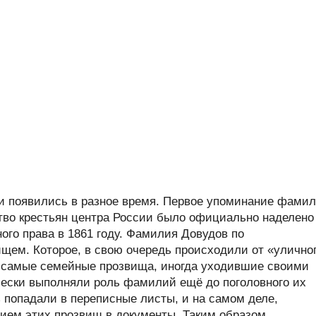
 появились в разное время. Первое упоминание фами
ство крестьян центра России было официально наделено
го права в 1861 году. Фамилия Довудов по
ем. Которое, в свою очередь происходили от «улично
и самые семейные прозвища, иногда уходившие своими
ически выполняли роль фамилий ещё до поголовного их
 попадали в переписные листы, и на самом деле,
ием этих прозвищ в документы. Таким образом,