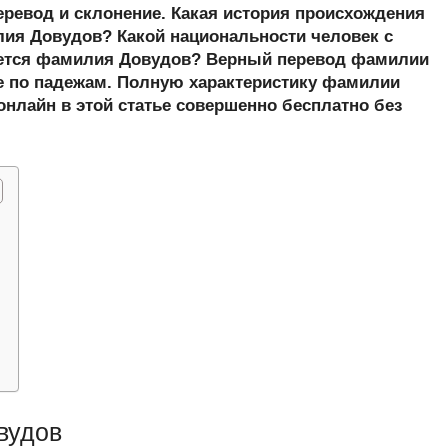
er
at
e
ail
р
еревод и склонение. Какая история происхождения
s
gr
а
я Довудов? Какой национальности человек с
ется фамилия Довудов? Верный перевод фамилии
A
a
в
е по падежам. Полную характеристику фамилии
p
m
и
онлайн в этой статье совершенно бесплатно без
p
ть
вудов