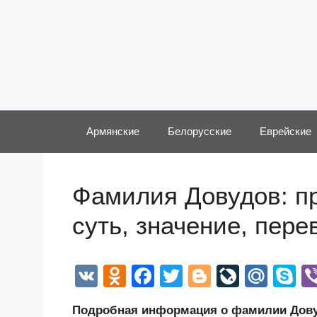
Перейти
к
содержимому
Армянские
Белорусские
Еврейские
Фамилия Довудов: пр
суть, значение, пер
V
O
F
T
Bl
Li
M
S
K
d
a
wi
o
v
ail
k
Подробная информация о фамилии Довуд