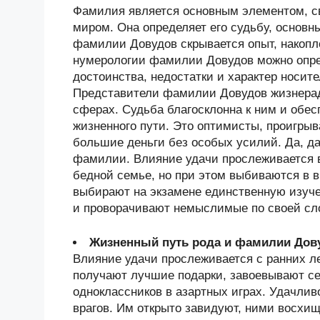
Фамилия является основным элементом, 
миром. Она определяет его судьбу, основн
фамилии Довудов скрывается опыт, накоп
нумерологии фамилии Довудов можно опре
достоинства, недостатки и характер носи
Представители фамилии Довудов жизнерад
сферах. Судьба благосклонна к ним и обес
жизненного пути. Это оптимисты, проигры
большие деньги без особых усилий. Да, да
фамилии. Влияние удачи прослеживается 
бедной семье, но при этом выбиваются в 
выбирают на экзамене единственную изуче
и проворачивают немыслимые по своей сл
Жизненный путь рода и фамилии Дов
Влияние удачи прослеживается с ранних ле
получают лучшие подарки, завоевывают се
одноклассников в азартных играх. Удачлив
врагов. Им открыто завидуют, ними восхи