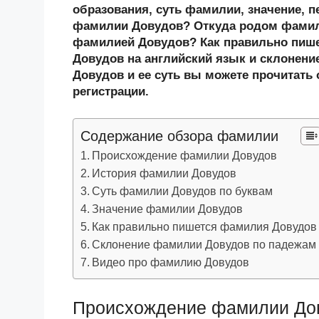
n
c
tt
g
e
.R
p
образования, суть фамилии, значение, п
o
e
er
g
J
u
e
фамилии Довудов? Откуда родом фамили
фамилией Довудов? Как правильно пиш
kl
b
er
o
Довудов на английский язык и склонени
a
o
ur
Довудов и ее суть вы можете прочитать 
ss
o
n
регистрации.
ni
k
al
Содержание обзора фамилии
ki
Происхождение фамилии Довудов
История фамилии Довудов
Суть фамилии Довудов по буквам
Значение фамилии Довудов
Как правильно пишется фамилия Довудов
Склонение фамилии Довудов по падежам
Видео про фамилию Довудов
Происхождение фамилии До