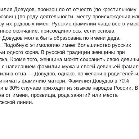
лия Довудов, произошло от отчеств (по крестильному
розвищ (по роду деятельности, месту происхождения ил
 других родовых имён. Русские фамилии чаще всего име
нное окончание, присоединялось, если основа
 Довудов могла быть образована по имени деда,
и. Подобную этимологию имеет большинство русских
ьи одного корня. В русской традиции женщины при
жа. Кроме того, женщина может сохранить свою девич
с написанием фамилии мужа и своей девичьей фами
илию отца — Довудов, однако, по желанию родителей 
принимать фамилию матери. Фамилия Довудов в 70%
и в 30% случаев приходит из языков народов России. В
 от имени, прозвища, рода занятий или места
ужской линии.