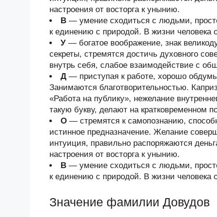
настроения от восторга к унынию.
В
— умение сходиться с людьми, просто
к единению с природой. В жизни человека 
У
— богатое воображение, знак велико
секреты, стремятся достичь духовного со
внутрь себя, слабое взаимодействие с об
Д
— приступая к работе, хорошо обдум
Занимаются благотворительностью. Каприз
«Работа на публику», нежелание внутренн
такую букву, делают на кратковременном 
О
— стремятся к самопознанию, способ
истинное предназначение. Желание соверш
интуиция, правильно распоряжаются деньг
настроения от восторга к унынию.
В
— умение сходиться с людьми, просто
к единению с природой. В жизни человека 
Значение фамилии Довудов