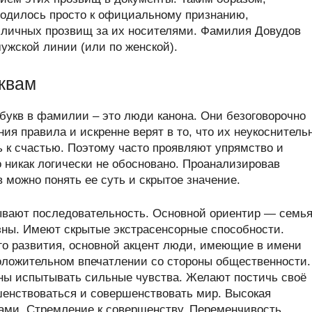
водилось просто к официальному признанию,
 личных прозвищ за их носителями. Фамилия Довудов
мужской линии (или по женской).
квам
букв в фамилии – это люди канона. Они безоговорочно
я правила и искренне верят в то, что их неукоснитель
 к счастью. Поэтому часто проявляют упрямство и
о никак логически не обосновано. Проанализировав
можно понять ее суть и скрытое значение.
ывают последовательность. Основной ориентир — семья
ны. Имеют скрытые экстрасенсорные способности.
его развития, основной акцент люди, имеющие в имени
положительном впечатлении со стороны общественности.
ны испытывать сильные чувства. Желают постичь своё
енствоваться и совершенствовать мир. Высокая
ами. Стремление к совершенству. Переменчивость