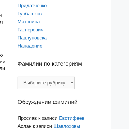
Придатченко
Гурбашков
и
Матонина
ют
Гасперович
Павлуновска
Нападение
ью
лии
Фамилии по категориям
или
Фамилии
по
категориям
Обсуждение фамилий
Ярослав
к записи
Евстифеев
Аслан
к записи
Шавлоховы