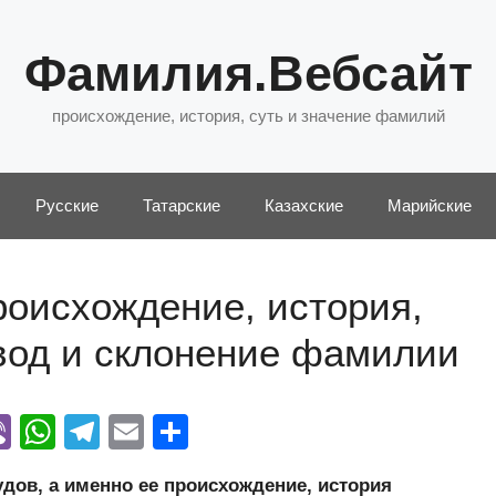
Фамилия.Вебсайт
происхождение, история, суть и значение фамилий
Русские
Татарские
Казахские
Марийские
оисхождение, история,
евод и склонение фамилии
Vi
W
T
E
О
y
b
h
el
m
тп
ов, а именно ее происхождение, история