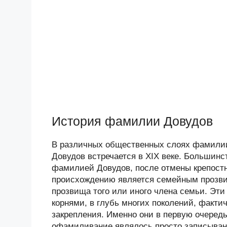
История фамилии Довудов
В различных общественных слоях фамилии
Довудов встречается в XIX веке. Большин
фамилией Довудов, после отмены крепостно
происхождению является семейным прозвищ
прозвища того или иного члена семьи. Эт
корнями, в глубь многих поколений, факт
закрепления. Именно они в первую очередь
офамиливание являлось просто записыван