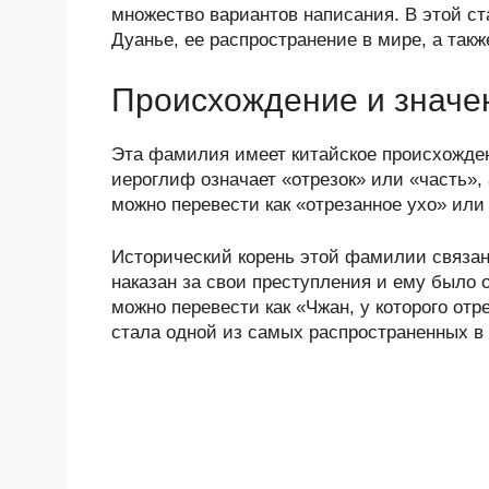
n
c
tt
g
e
.R
p
множество вариантов написания. В этой с
o
e
er
g
J
u
e
Дуанье, ее распространение в мире, а так
kl
b
er
o
Происхождение и значе
a
o
ur
ss
o
n
Эта фамилия имеет китайское происхожден
ni
k
al
иероглиф означает «отрезок» или «часть»,
можно перевести как «отрезанное ухо» или
ki
Исторический корень этой фамилии связан 
наказан за свои преступления и ему было о
можно перевести как «Чжан, у которого отр
стала одной из самых распространенных в 