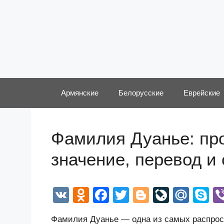
Перейти
к
содержимому
Армянские
Белорусские
Еврейские
Фамилия Дуанье: про
значение, перевод и
V
O
F
T
Bl
Li
M
S
K
d
a
wi
o
v
ail
k
Фамилия Дуанье — одна из самых распрос