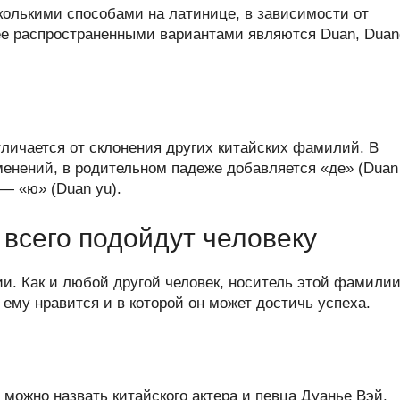
олькими способами на латинице, в зависимости от
ее распространенными вариантами являются Duan, Duan
личается от склонения других китайских фамилий. В
менений, в родительном падеже добавляется «де» (Duan
 — «ю» (Duan yu).
всего подойдут человеку
и. Как и любой другой человек, носитель этой фамили
му нравится и в которой он может достичь успеха.
можно назвать китайского актера и певца Дуанье Вэй,