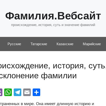
Фамилия.Вебсайт
происхождение, история, суть и значение фамилий
Русские
Татарские
Казахские
Марийские
исхождение, история, суть
 склонение фамилии
Vi
W
T
E
О
y
b
h
el
m
тп
траненных в мире. Она имеет длинную историю и