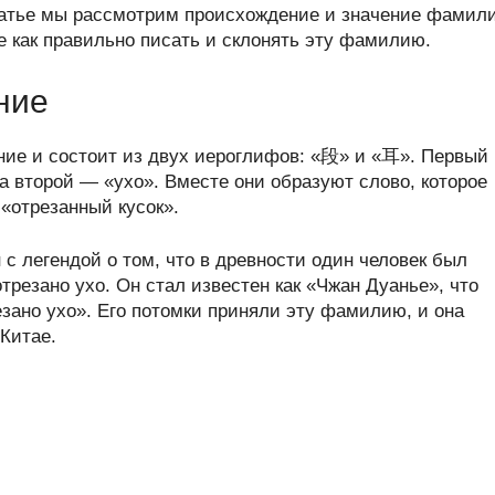
er
at
e
ail
р
татье мы рассмотрим происхождение и значение фамил
s
gr
а
же как правильно писать и склонять эту фамилию.
A
a
в
ние
p
m
и
p
ть
ие и состоит из двух иероглифов: «段» и «耳». Первый
 а второй — «ухо». Вместе они образуют слово, которое
 «отрезанный кусок».
с легендой о том, что в древности один человек был
трезано ухо. Он стал известен как «Чжан Дуанье», что
езано ухо». Его потомки приняли эту фамилию, и она
Китае.