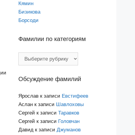
Кямин
Бизикова
Борсоди
Фамилии по категориям
Фамилии
по
категориям
ции
Обсуждение фамилий
Ярослав
к записи
Евстифеев
Аслан
к записи
Шавлоховы
Сергей
к записи
Таравков
Сергей
к записи
Головчан
Давид
к записи
Джуманов