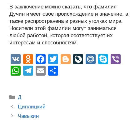
В заключение можно сказать, что фамилия
Дучин имеет свое происхождение и значение, а
также распространена в разных уголках мира.
Носители этой фамилии могут заниматься
любой работой, которая соответствует их
интересам и способностям.
V
O
F
T
Bl
Li
M
S
Vi
K
d
a
wi
o
v
ail
ky
b
W
T
E
О
n
c
tt
g
e
.R
p
er
h
el
m
тп
o
e
er
g
J
u
e
at
e
ail
р
Рубрики
kl
b
er
o
Д
s
gr
а
Post
a
o
ur
Циплицкий
A
a
в
navigation
Чавыкин
ss
o
n
p
m
и
ni
k
al
p
ть
ki