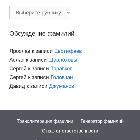
Фамилии
по
категориям
Обсуждение фамилий
Ярослав
к записи
Евстифеев
Аслан
к записи
Шавлоховы
Сергей
к записи
Таравков
Сергей
к записи
Головчан
Давид
к записи
Джуманов
Транслитерация фамилии
Генератор фамилий
Отказ от ответственности