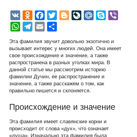
V
O
F
T
Bl
Li
M
S
Vi
K
d
a
wi
o
v
ail
ky
b
W
T
E
О
n
c
tt
g
e
.R
p
er
h
el
m
тп
Эта фамилия звучит довольно экзотично и
o
e
er
g
J
u
e
at
e
ail
р
вызывает интерес у многих людей. Она имеет
kl
b
er
o
s
gr
а
свое происхождение и значение, а также
a
o
ur
распространена в разных уголках мира. В
A
a
в
данной статье мы рассмотрим историю
ss
o
n
p
m
и
фамилии Дучин, ее распространение и
ni
k
al
p
ть
значение, а также расскажем о том, как
правильно пишется и склоняется.
ki
Происхождение и значение
Эта фамилия имеет славянские корни и
происходит от слова «дух», что означает
«душа». Изначально эта фамилия была