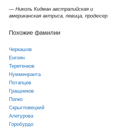
—
Николь Кидман австралийская и
американская актриса, певица, продюсер
Похожие фамилии
Черкашов
Енгоян
Теретенков
Нумменранта
Потапцев
Гращников
Попко
Скрыгловецкий
Алетурова
Горобурдо