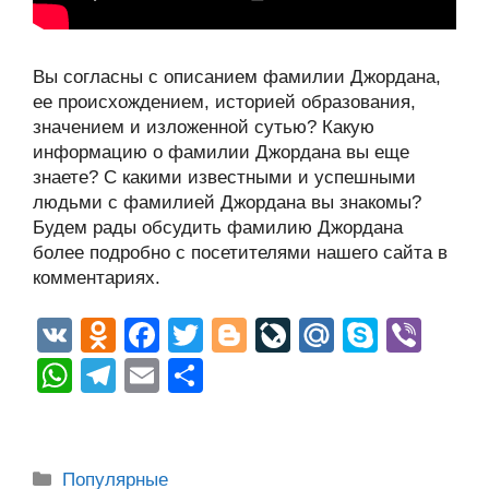
Вы согласны с описанием фамилии Джордана,
ее происхождением, историей образования,
значением и изложенной сутью? Какую
информацию о фамилии Джордана вы еще
знаете? С какими известными и успешными
людьми с фамилией Джордана вы знакомы?
Будем рады обсудить фамилию Джордана
более подробно с посетителями нашего сайта в
комментариях.
V
O
F
T
Bl
Li
M
S
Vi
K
d
a
wi
o
v
ail
ky
b
W
T
E
О
n
c
tt
g
e
.R
p
er
h
el
m
тп
o
e
er
g
J
u
e
at
e
ail
р
kl
b
er
o
s
gr
а
Рубрики
Популярные