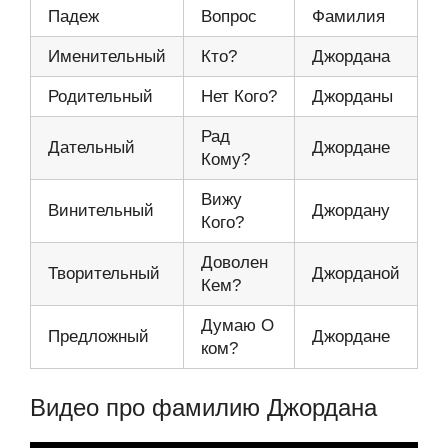
Падеж
Вопрос
Фамилия
Именительный
Кто?
Джордана
Родительный
Нет Кого?
Джорданы
Рад
Дательный
Джордане
Кому?
Вижу
Винительный
Джордану
Кого?
Доволен
Творительный
Джорданой
Кем?
Думаю О
Предложный
Джордане
ком?
Видео про фамилию Джордана