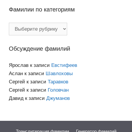
Фамилии по категориям
Фамилии
по
категориям
Обсуждение фамилий
Ярослав
к записи
Евстифеев
Аслан
к записи
Шавлоховы
Сергей
к записи
Таравков
Сергей
к записи
Головчан
Давид
к записи
Джуманов
Транслитерация фамилии
Генератор фамилий