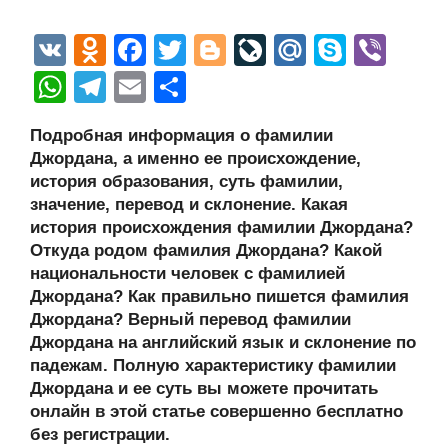
V
O
F
T
Bl
Li
M
S
Vi
K
d
a
wi
o
v
ail
ky
b
W
T
E
О
n
c
tt
g
e
.R
p
er
h
el
m
тп
Подробная информация о фамилии
o
e
er
g
J
u
e
at
e
ail
р
Джордана, а именно ее происхождение,
kl
b
er
o
s
gr
а
история образования, суть фамилии,
a
o
ur
значение, перевод и склонение. Какая
A
a
в
история происхождения фамилии Джордана?
ss
o
n
p
m
и
Откуда родом фамилия Джордана? Какой
ni
k
al
p
ть
национальности человек с фамилией
Джордана? Как правильно пишется фамилия
ki
Джордана? Верный перевод фамилии
Джордана на английский язык и склонение по
падежам. Полную характеристику фамилии
Джордана и ее суть вы можете прочитать
онлайн в этой статье совершенно бесплатно
без регистрации.