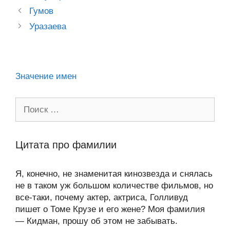
a
o
ur
A
a
в
Post
Гумов
ss
o
n
navigation
p
m
и
Уразаева
ni
k
al
p
ть
ki
Значение имен
Поиск:
Цитата про фамилии
Я, конечно, не знаменитая кинозвезда и снялась
не в таком уж большом количестве фильмов, но
все-таки, почему актер, актриса, Голливуд
пишет о Томе Крузе и его жене? Моя фамилия
— Кидман, прошу об этом не забывать.