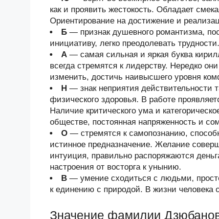
как и проявить жестокость. Обладает смек
Ориентирование на достижение и реализац
Б
— признак душевного романтизма, по
инициативу, легко преодолевать трудности
А
— самая сильная и яркая буква кири
всегда стремятся к лидерству. Нередко он
изменить, достичь наивысшего уровня ком
Н
— знак неприятия действительности та
физического здоровья. В работе проявляет
Наличие критического ума и категорическо
обществе, постоянная напряженность и со
О
— стремятся к самопознанию, способ
истинное предназначение. Желание соверш
интуиция, правильно распоряжаются деньг
настроения от восторга к унынию.
В
— умение сходиться с людьми, просто
к единению с природой. В жизни человека 
Значение фамилии Дзюбано