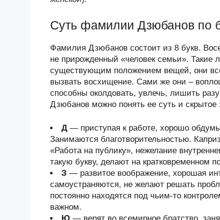
Суть фамилии Дзюбанов по 
Фамилия Дзюбанов состоит из 8 букв. Восе
не прирожденный «человек семьи». Такие 
существующим положением вещей, они всегд
вызвать восхищение. Сами же они – вопло
способны околдовать, увлечь, лишить раз
Дзюбанов можно понять ее суть и скрытое 
Д
— приступая к работе, хорошо обдум
Занимаются благотворительностью. Каприз
«Работа на публику», нежелание внутренн
такую букву, делают на кратковременном 
З
— развитое воображение, хорошая инт
самоустраняются, не желают решать пробл
постоянно находятся под чьим-то контроле
важном.
Ю
— верят во всемирное братство, заня