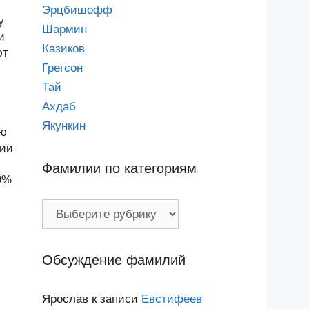
Эрцбишофф
у
Шармин
и
Казиков
ют
Грегсон
Тай
Ахдаб
Якункин
ью
лии
Фамилии по категориям
9%
Фамилии
по
категориям
Обсуждение фамилий
Ярослав
к записи
Евстифеев