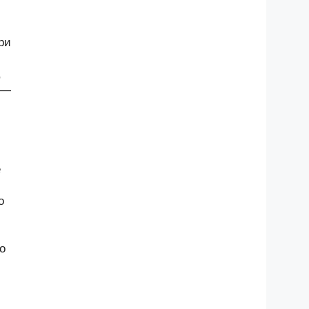
ри
,
 —
е
о
о