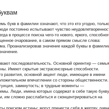
буквам
мь букв в фамилии означают, что это кто угодно, тольк
люди постоянно испытывают чувство неудовлетвореннос
а в процессе поиска чего-то нового, яркого, способног
щенное очарование, в самом прямом смысле слова:
ума. Проанализировав значение каждой буквы в фамили
значение.
ывают последовательность. Основной ориентир — семья
ны. Имеют скрытые экстрасенсорные способности.
его развития, основной акцент люди, имеющие в имени
положительном впечатлении со стороны общественности.
уиция, замкнутость; в трудные моменты —
емы. Люди, имена которых содержат в себе такую букву
м, им сложно расслабиться и сконцентрироваться на
ты поиском истины; могут принести себя в жертву, равн