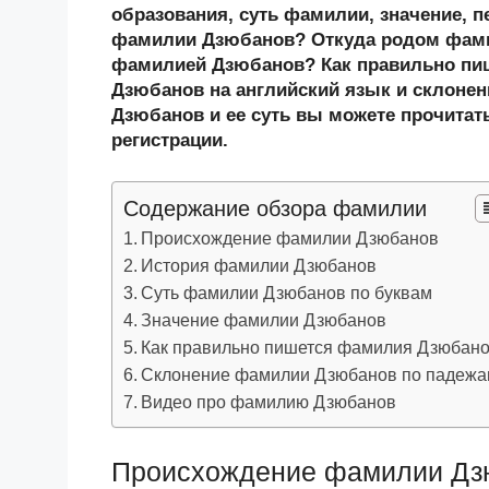
n
c
tt
g
e
.R
p
образования, суть фамилии, значение, п
o
e
er
g
J
u
e
фамилии Дзюбанов? Откуда родом фами
фамилией Дзюбанов? Как правильно п
kl
b
er
o
Дзюбанов на английский язык и склоне
a
o
ur
Дзюбанов и ее суть вы можете прочитать
ss
o
n
регистрации.
ni
k
al
Содержание обзора фамилии
ki
Происхождение фамилии Дзюбанов
История фамилии Дзюбанов
Суть фамилии Дзюбанов по буквам
Значение фамилии Дзюбанов
Как правильно пишется фамилия Дзюбан
Склонение фамилии Дзюбанов по падеж
Видео про фамилию Дзюбанов
Происхождение фамилии Дз