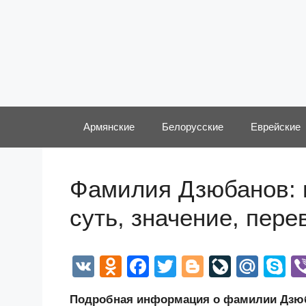
Перейти
к
содержимому
Армянские
Белорусские
Еврейские
Фамилия Дзюбанов: 
суть, значение, пер
V
O
F
T
Bl
Li
M
S
K
d
a
wi
o
v
ail
k
Подробная информация о фамилии Дзюба