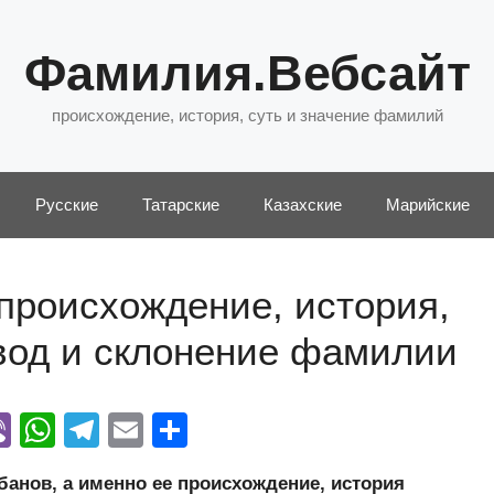
Фамилия.Вебсайт
происхождение, история, суть и значение фамилий
Русские
Татарские
Казахские
Марийские
происхождение, история,
евод и склонение фамилии
Vi
W
T
E
О
y
b
h
el
m
тп
нов, а именно ее происхождение, история