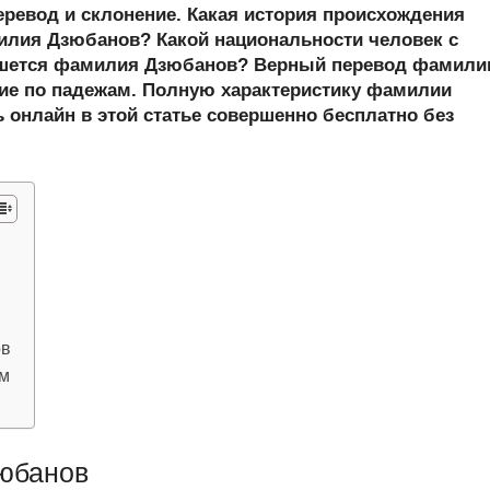
er
at
e
ail
р
еревод и склонение. Какая история происхождения
s
gr
а
лия Дзюбанов? Какой национальности человек с
ишется фамилия Дзюбанов? Верный перевод фамили
A
a
в
ние по падежам. Полную характеристику фамилии
p
m
и
 онлайн в этой статье совершенно бесплатно без
p
ть
ов
ам
юбанов