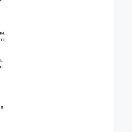
ии,
-то
а.
 в
ся