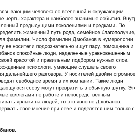
связывающим человека со вселенной и окружающим
ые черты характера и наиболее значимые события. Внут
пленный предыдущими поколениями и предками. По
еделить жизненный путь рода, семейное благополучие
ителя фамилии. Число фамилии Дзюбанов в нумерологии
му ее носители подсознательно ищут пару, помощника и
юбанов спокойные люди, наделенные уравновешенным
 своей красотой и правильным подбором нужных слов.
рожденные психологи, умеющие слушать своего
я дальнейшего разговора. У носителей двойки огромно
оводят свободное время в их компании. Такие люди
ждающуюся ссору могут превратить в обычную шутку. Эт
ые коллегами по работе и непосредственным
шивать ярлыки на людей, то это явно не Дзюбанов.
ржать свое мнение при себе и поделятся ним только с
юбанов
.