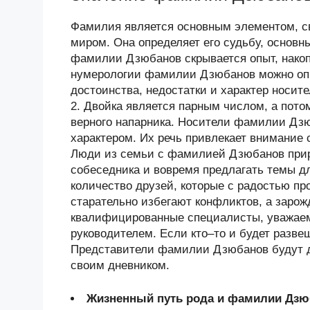
Фамилия является основным элементом, 
миром. Она определяет его судьбу, основн
фамилии Дзюбанов скрывается опыт, нако
нумерологии фамилии Дзюбанов можно опр
достоинства, недостатки и характер нос
2. Двойка является парным числом, а пото
верного напарника. Носители фамилии Дз
характером. Их речь привлекает внимание
Люди из семьи с фамилией Дзюбанов при
собеседника и вовремя предлагать темы дл
количество друзей, которые с радостью пр
старательно избегают конфликтов, а заро
квалифицированные специалисты, уважаем
руководителем. Если кто–то и будет разве
Представители фамилии Дзюбанов будут де
своим дневником.
Жизненный путь рода и фамилии Дз