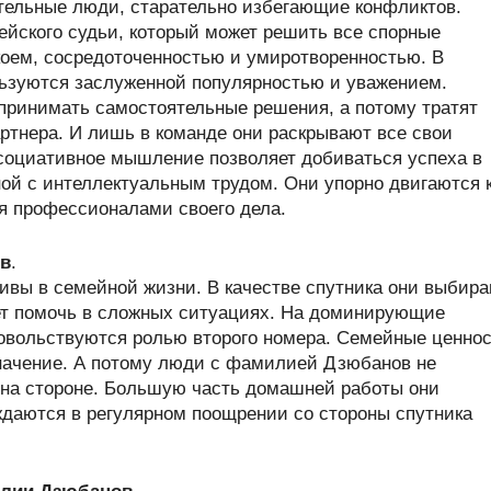
ельные люди, старательно избегающие конфликтов.
ейского судьи, который может решить все спорные
коем, сосредоточенностью и умиротворенностью. В
зуются заслуженной популярностью и уважением.
ринимать самостоятельные решения, а потому тратят
ртнера. И лишь в команде они раскрывают все свои
социативное мышление позволяет добиваться успеха в
ной с интеллектуальным трудом. Они упорно двигаются 
ся профессионалами своего дела.
ов
.
вы в семейной жизни. В качестве спутника они выбир
жет помочь в сложных ситуациях. На доминирующие
довольствуются ролью второго номера. Семейные ценно
начение. А потому люди с фамилией Дзюбанов не
 на стороне. Большую часть домашней работы они
ждаются в регулярном поощрении со стороны спутника