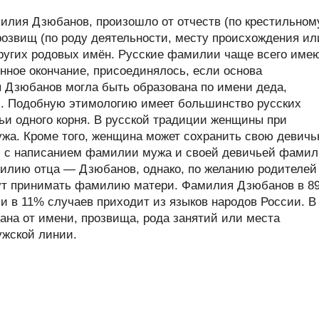
илия Дзюбанов, произошло от отчеств (по крестильном
розвищ (по роду деятельности, месту происхождения ил
 других родовых имён. Русские фамилии чаще всего име
нное окончание, присоединялось, если основа
я Дзюбанов могла быть образована по имени деда,
и. Подобную этимологию имеет большинство русских
ьи одного корня. В русской традиции женщины при
жа. Кроме того, женщина может сохранить свою девич
с написанием фамилии мужа и своей девичьей фами
илию отца — Дзюбанов, однако, по желанию родителей
огут принимать фамилию матери. Фамилия Дзюбанов в 8
и в 11% случаев приходит из языков народов России. В
на от имени, прозвища, рода занятий или места
ужской линии.