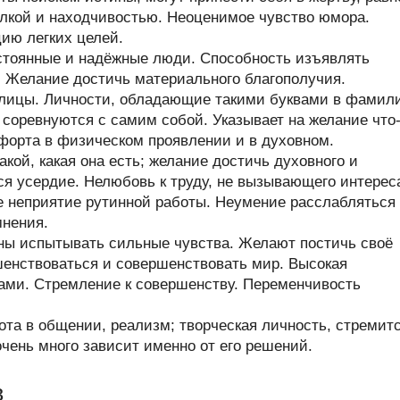
алкой и находчивостью. Неоценимое чувство юмора.
ию легких целей.
стоянные и надёжные люди. Способность изъявлять
. Желание достичь материального благополучия.
ллицы. Личности, обладающие такими буквами в фамил
и соревнуются с самим собой. Указывает на желание что
форта в физическом проявлении и в духовном.
кой, какая она есть; желание достичь духовного и
ся усердие. Нелюбовь к труду, не вызывающего интерес
е неприятие рутинной работы. Неумение расслабляться
мнения.
ны испытывать сильные чувства. Желают постичь своё
енствоваться и совершенствовать мир. Высокая
ами. Стремление к совершенству. Переменчивость
та в общении, реализм; творческая личность, стремит
очень много зависит именно от его решений.
в