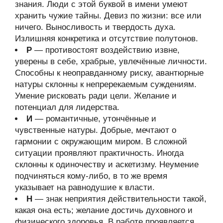
знания. Люди с этой буквой в имени умеют
хранить чужие тайны. Девиз по жизни: все или
ничего. Выносливость и твердость духа.
Излишняя конкретика и отсутствие полутонов.
Р
— противостоят воздействию извне,
уверены в себе, храбрые, увлечённые личности.
Способны к неоправданному риску, авантюрные
натуры склонны к непререкаемым суждениям.
Умение рисковать ради цели. Желание и
потенциал для лидерства.
И
— романтичные, утончённые и
чувственные натуры. Добрые, мечтают о
гармонии с окружающим миром. В сложной
ситуации проявляют практичность. Иногда
склонны к одиночеству и аскетизму. Неумение
подчиняться кому-либо, в то же время
указывает на равнодушие к власти.
Н
— знак неприятия действительности такой,
какая она есть; желание достичь духовного и
физического здоровья. В работе проявляется