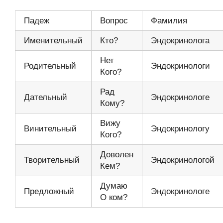
Падеж
Вопрос
Фамилия
Именительный
Кто?
Эндокринолога
Нет
Родительный
Эндокринологи
Кого?
Рад
Дательный
Эндокринологе
Кому?
Вижу
Винительный
Эндокринологу
Кого?
Доволен
Творительный
Эндокринологой
Кем?
Думаю
Предложный
Эндокринологе
О ком?