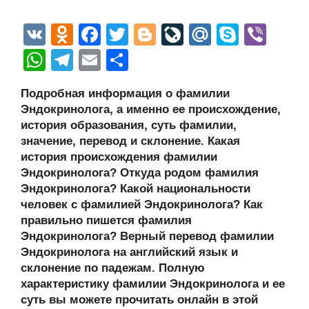
V
O
F
T
Bl
Li
M
S
Vi
K
d
a
wi
o
v
ail
ky
b
W
T
E
О
n
c
tt
g
e
.R
p
er
h
el
m
тп
Подробная информация о фамилии
o
e
er
g
J
u
e
at
e
ail
р
Эндокринолога, а именно ее происхождение,
kl
b
er
o
s
gr
а
история образования, суть фамилии,
a
o
ur
значение, перевод и склонение. Какая
A
a
в
история происхождения фамилии
ss
o
n
p
m
и
Эндокринолога? Откуда родом фамилия
ni
k
al
p
ть
Эндокринолога? Какой национальности
человек с фамилией Эндокринолога? Как
ki
правильно пишется фамилия
Эндокринолога? Верный перевод фамилии
Эндокринолога на английский язык и
склонение по падежам. Полную
характеристику фамилии Эндокринолога и ее
суть вы можете прочитать онлайн в этой