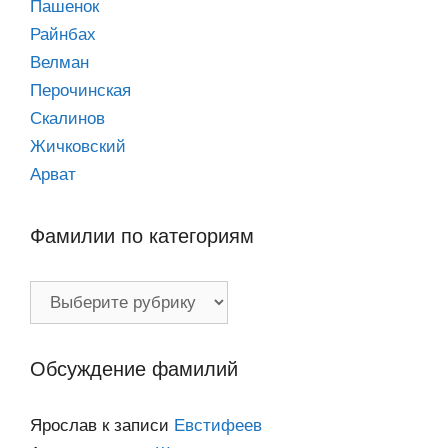
Пашенок
Райнбах
Велман
Перочинская
Скалинов
Жичковский
Арват
Фамилии по категориям
Фамилии
по
категориям
Обсуждение фамилий
Ярослав
к записи
Евстифеев