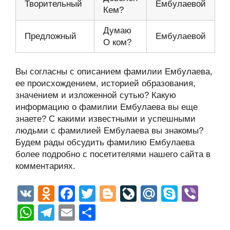
Творительный
Ембулаевой
Кем?
Думаю
Предложный
Ембулаевой
О ком?
Вы согласны с описанием фамилии Ембулаева,
ее происхождением, историей образования,
значением и изложенной сутью? Какую
информацию о фамилии Ембулаева вы еще
знаете? С какими известными и успешными
людьми с фамилией Ембулаева вы знакомы?
Будем рады обсудить фамилию Ембулаева
более подробно с посетителями нашего сайта в
комментариях.
V
O
F
T
Bl
Li
M
S
Vi
K
d
a
wi
o
v
ail
ky
b
W
T
E
О
n
c
tt
g
e
.R
p
er
h
el
m
тп