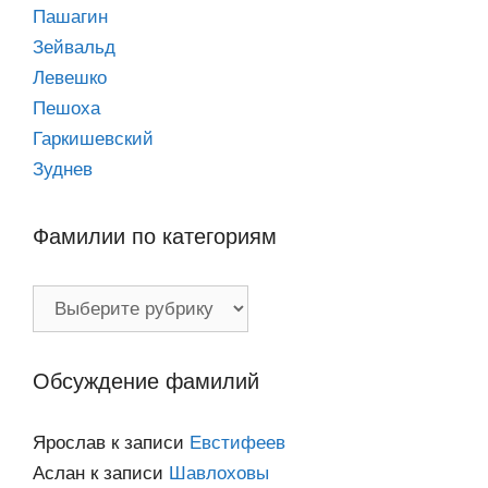
Пашагин
Зейвальд
Левешко
Пешоха
Гаркишевский
Зуднев
Фамилии по категориям
Фамилии
по
категориям
Обсуждение фамилий
Ярослав
к записи
Евстифеев
Аслан
к записи
Шавлоховы