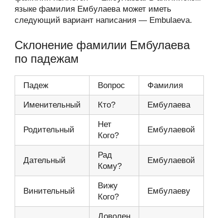
языке фамилия Ембулаева может иметь
следующий вариант написания — Embulaeva.
Склонение фамилии Ембулаева
по падежам
Падеж
Вопрос
Фамилия
Именительный
Кто?
Ембулаева
Нет
Родительный
Ембулаевой
Кого?
Рад
Дательный
Ембулаевой
Кому?
Вижу
Винительный
Ембулаеву
Кого?
Доволен