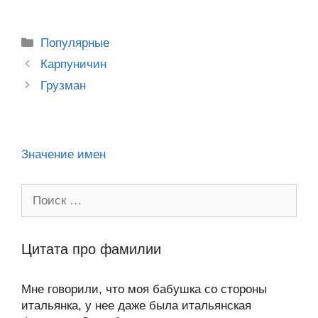
o
e
er
g
J
u
e
at
e
ail
р
kl
b
er
o
s
gr
а
Рубрики
Популярные
a
o
ur
A
a
в
Post
Карпуничин
ss
o
n
navigation
p
m
и
Грузман
ni
k
al
p
ть
ki
Значение имен
Поиск:
Цитата про фамилии
Мне говорили, что моя бабушка со стороны
итальянка, у нее даже была итальянская