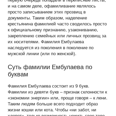
первую очередь попадали в переписные листы,
и на самом деле, офамиливание являлось
просто записыванием этих прозвищ в
документы. Таким образом, наделение
крестьянина фамилией часто сводилось просто
к официальному признанию, узакониванию,
закреплению семейных или личных прозвищ за
их носителями. Фамилия Ембулаева
наследуется из поколения в поколение по
мужской линии (или по женской).
Суть фамилии Ембулаева по
буквам
Фамилия Ембулаева состоит из 9 букв.
Фамилии из девяти букв – признак склонности к
«экономии энергии» или, проще говоря – к лени.
Таким людям больше всего подходит образ
жизни кошки или кота. Чтобы «ни забот, ни
хлопот», только возможность нежить свое тело,