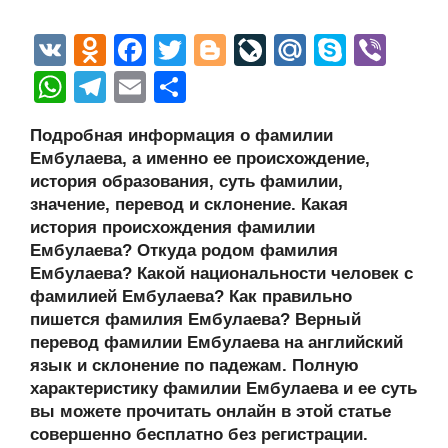
V
O
F
T
Bl
Li
M
S
Vi
K
d
a
wi
o
v
ail
ky
b
W
T
E
О
n
c
tt
g
e
.R
p
er
h
el
m
тп
Подробная информация о фамилии
o
e
er
g
J
u
e
at
e
ail
р
Ембулаева, а именно ее происхождение,
kl
b
er
o
s
gr
а
история образования, суть фамилии,
a
o
ur
значение, перевод и склонение. Какая
A
a
в
история происхождения фамилии
ss
o
n
p
m
и
Ембулаева? Откуда родом фамилия
ni
k
al
p
ть
Ембулаева? Какой национальности человек с
фамилией Ембулаева? Как правильно
ki
пишется фамилия Ембулаева? Верный
перевод фамилии Ембулаева на английский
язык и склонение по падежам. Полную
характеристику фамилии Ембулаева и ее суть
вы можете прочитать онлайн в этой статье
совершенно бесплатно без регистрации.