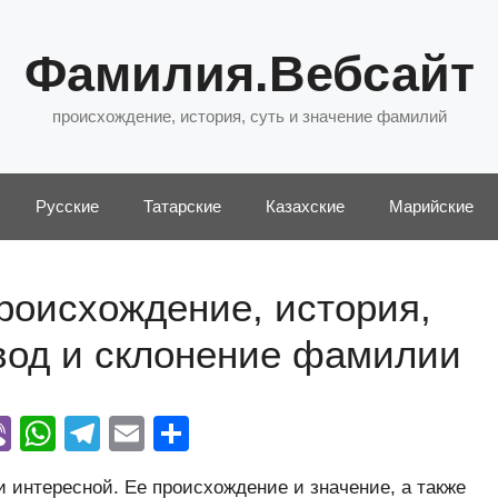
Фамилия.Вебсайт
происхождение, история, суть и значение фамилий
Русские
Татарские
Казахские
Марийские
роисхождение, история,
евод и склонение фамилии
Vi
W
T
E
О
y
b
h
el
m
тп
 интересной. Ее происхождение и значение, а также