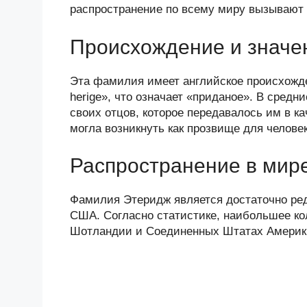
n
c
tt
g
e
.R
p
распространение по всему миру вызывают 
o
e
er
g
J
u
e
Происхождение и значе
kl
b
er
o
a
o
ur
Эта фамилия имеет английское происхожде
ss
o
n
herige», что означает «приданое». В сред
ni
k
al
своих отцов, которое передавалось им в к
могла возникнуть как прозвище для челове
ki
Распространение в мир
Фамилия Этеридж является достаточно ред
США. Согласно статистике, наибольшее ко
Шотландии и Соединенных Штатах Америк