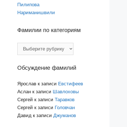
Пилипова
Нариманишвили
Фамилии по категориям
Фамилии
по
категориям
Обсуждение фамилий
Ярослав
к записи
Евстифеев
Аслан
к записи
Шавлоховы
Сергей
к записи
Таравков
Сергей
к записи
Головчан
Давид
к записи
Джуманов