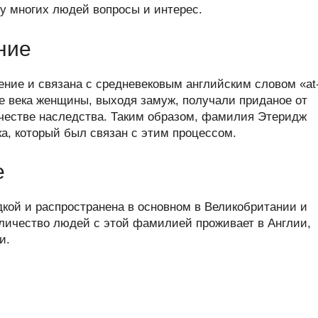
er
at
e
ail
р
у многих людей вопросы и интерес.
s
gr
а
ние
A
a
в
p
m
и
ние и связана с средневековым английским словом «at
p
ть
ние века женщины, выходя замуж, получали приданое от
ачестве наследства. Таким образом, фамилия Этеридж
ка, который был связан с этим процессом.
е
кой и распространена в основном в Великобритании и
личество людей с этой фамилией проживает в Англии,
и.