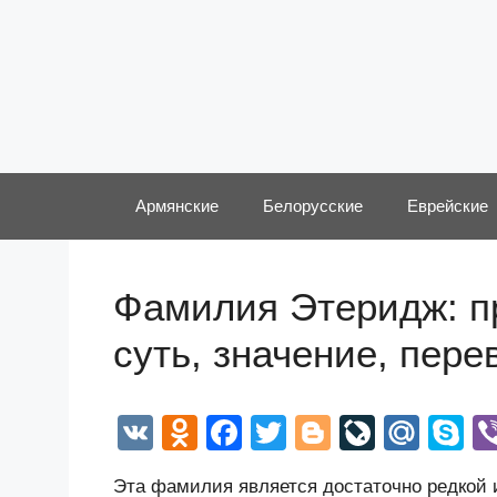
Перейти
к
содержимому
Армянские
Белорусские
Еврейские
Фамилия Этеридж: п
суть, значение, пер
V
O
F
T
Bl
Li
M
S
K
d
a
wi
o
v
ail
k
Эта фамилия является достаточно редкой и