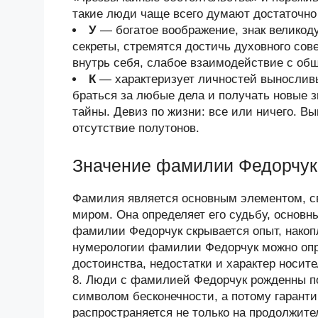
такие люди чаще всего думают достаточно 
У
— богатое воображение, знак велико
секреты, стремятся достичь духовного со
внутрь себя, слабое взаимодействие с об
К
— характеризует личностей выносливы
браться за любые дела и получать новые з
тайны. Девиз по жизни: все или ничего. В
отсутствие полутонов.
Значение фамилии Федорчук
Фамилия является основным элементом, 
миром. Она определяет его судьбу, основн
фамилии Федорчук скрывается опыт, нако
нумерологии фамилии Федорчук можно опр
достоинства, недостатки и характер носи
8. Люди с фамилией Федорчук рожденны п
символом бесконечности, а потому гарант
распространяется не только на продолжите