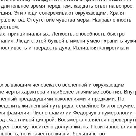
длительное время перед тем, как дать ответ на вопрос.
душия. Эти люди сопереживают окружающим. Хранят
вершенства. Отсутствие чувства меры. Направленность
ществом.
х, принципиальных. Легкость, способность быстро
нания. Люди с этой буквой в имени умеют хранить чуж
ыносливость и твердость духа. Излишняя конкретика и
связывающим человека со вселенной и окружающим
ые черты характера и наиболее значимые события. Внут
пленный предыдущими поколениями и предками. По
еделить жизненный путь рода, семейное благополучие,
теля фамилии. Число фамилии Федорчук в нумерологии
од счастливой цифрой. Восьмерка является переверну
ирует своему носителю долгую жизнь. Позитивное влиян
льность, но и качество жизни: большинство