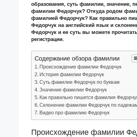
n
c
tt
g
e
.R
p
образования, суть фамилии, значение, п
o
e
er
g
J
u
e
фамилии Федорчук? Откуда родом фами
фамилией Федорчук? Как правильно пи
kl
b
er
o
Федорчук на английский язык и склонен
a
o
ur
Федорчук и ее суть вы можете прочитать
ss
o
n
регистрации.
ni
k
al
Содержание обзора фамилии
ki
Происхождение фамилии Федорчук
История фамилии Федорчук
Суть фамилии Федорчук по буквам
Значение фамилии Федорчук
Как правильно пишется фамилия Федорчу
Склонение фамилии Федорчук по падежа
Видео про фамилию Федорчук
Происхождение фамилии Фе