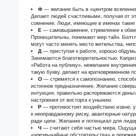
Ф
— желание быть в «центром вселенной
Делают людей счастливыми, получая от эт
сомнение. Люди, имеющие в именах такие 
Е
— самовыражение, стремление к обмен
Проницательны, понимают мир тайн. Болтл
могут часто менять место жительства, неп
Д
— приступая к работе, хорошо обдум
Занимаются благотворительностью. Каприз
«Работа на публику», нежелание внутренн
такую букву, делают на кратковременном 
О
— стремятся к самопознанию, способ
истинное предназначение. Желание соверш
интуиция, правильно распоряжаются деньг
настроения от восторга к унынию.
Р
— противостоят воздействию извне, у
к неоправданному риску, авантюрные нату
ради цели. Желание и потенциал для лиде
Ч
— считают себя частью мира. Ощущаю
«чрезвычайные обстоятельства» и пережива