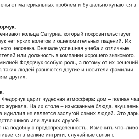
ены от материальных проблем и буквально купаются в
орчук
.
ечивают кольца Сатурна, который покровительствует
ук нет ярких взлетов и ошеломительных падений. Их
ного человека. Вначале успешная учеба и отличные
ителей или должность в компании хорошего знакомого.
илией Федорчук особую роль, а потому от их решений
На таких людей равняются другие и носители фамилии
ям других.
к
.
Федорчук царит чудесная атмосфера: дом – полная ча
го журнала. На их столе – изысканные блюда, вкушаем
та идиллия не является заслугой самих людей. Это дар
дственников или лучших друзей.
ся на подобную предопределенность. Изменить что–либо
ливается в мелкие интриги, случайные связи с