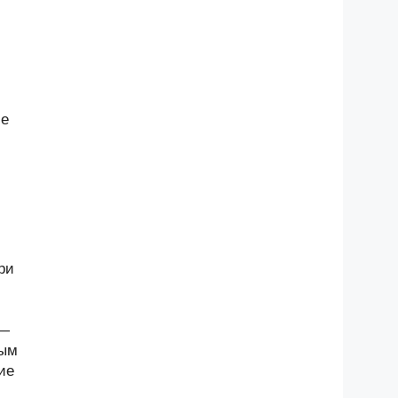
ие
ри
 —
тым
ие