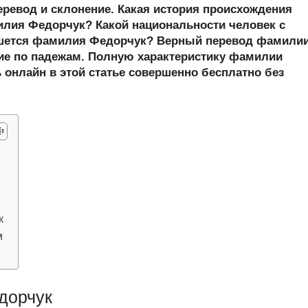
er
at
e
ail
р
еревод и склонение. Какая история происхождения
s
gr
а
лия Федорчук? Какой национальности человек с
шется фамилия Федорчук? Верный перевод фамили
A
a
в
ие по падежам. Полную характеристику фамилии
p
m
и
 онлайн в этой статье совершенно бесплатно без
p
ть
к
м
дорчук