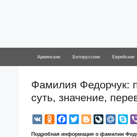
Перейти
к
содержимому
Армянские
Белорусские
Еврейские
Фамилия Федорчук: п
суть, значение, пер
V
O
F
T
Bl
Li
M
S
K
d
a
wi
o
v
ail
k
Подробная информация о фамилии Федор