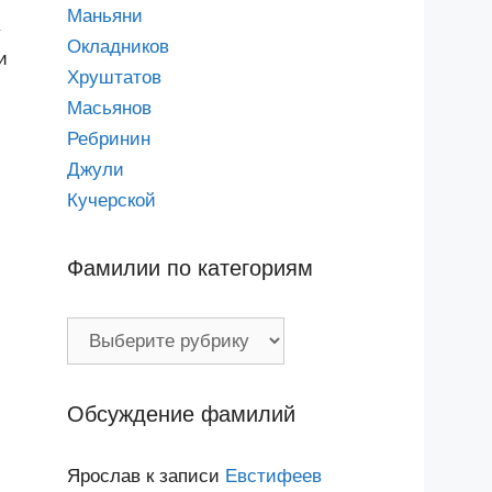
Маньяни
у
Окладников
и
Хруштатов
Масьянов
Ребринин
Джули
Кучерской
Фамилии по категориям
Фамилии
по
категориям
Обсуждение фамилий
Ярослав
к записи
Евстифеев