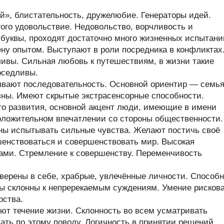
», блистательность, дружелюбие. Генераторы идей.
ого удовольствие. Недовольство, ворчливость и
буквы, проходят достаточно много жизненных испытани
у опытом. Выступают в роли посредника в конфликтах
ивы. Сильная любовь к путешествиям, в жизни такие
оседливы.
ывают последовательность. Основной ориентир — семья
ны. Имеют скрытые экстрасенсорные способности.
его развития, основной акцент люди, имеющие в имени
положительном впечатлении со стороны общественности.
ны испытывать сильные чувства. Желают постичь своё
енствоваться и совершенствовать мир. Высокая
ами. Стремление к совершенству. Переменчивость
верены в себе, храбрые, увлечённые личности. Способ
ры склонны к непререкаемым суждениям. Умение рисков
рства.
т течение жизни. Склонность во всем усматривать
ть по этому поводу. Логичность в принятии решений,