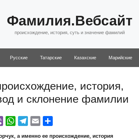
Фамилия.Вебсайт
происхождение, история, суть и значение фамилий
Русские
Татарские
Казахские
Марийские
роисхождение, история,
евод и склонение фамилии
Vi
W
T
E
О
y
b
h
el
m
тп
чук, а именно ее происхождение, история