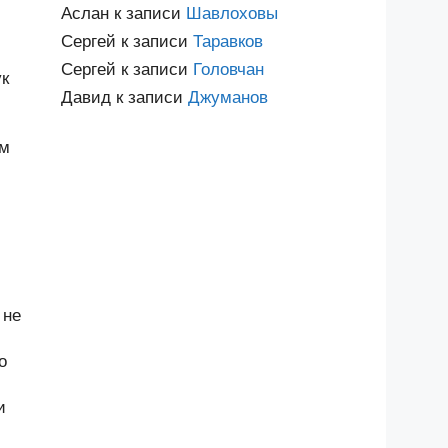
Аслан
к записи
Шавлоховы
Сергей
к записи
Таравков
Сергей
к записи
Головчан
к
Давид
к записи
Джуманов
им
 не
о
и