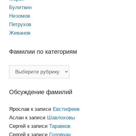
Булиткин
Низомов
Петрухов
Жеванов
Фамилии по категориям
Фамилии
по
категориям
Обсуждение фамилий
Ярослав
к записи
Евстифеев
Аслан
к записи
Шавлоховы
Сергей
к записи
Таравков
Сергей
к записи
Головчан