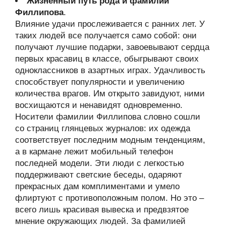
Жизненный путь рода и фамилии
Филлипова
.
Влияние удачи прослеживается с ранних лет. У
таких людей все получается само собой: они
получают лучшие подарки, завоевывают сердца
первых красавиц в классе, обыгрывают своих
одноклассников в азартных играх. Удачливость
способствует популярности и увеличению
количества врагов. Им открыто завидуют, ними
восхищаются и ненавидят одновременно.
Носители фамилии Филлипова словно сошли
со страниц глянцевых журналов: их одежда
соответствует последним модным тенденциям,
а в кармане лежит мобильный телефон
последней модели. Эти люди с легкостью
поддерживают светские беседы, одаряют
прекрасных дам комплиментами и умело
флиртуют с противоположным полом. Но это –
всего лишь красивая вывеска и предвзятое
мнение окружающих людей. За фамилией