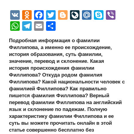
V
O
F
T
Bl
Li
M
S
Vi
K
d
a
wi
o
v
ail
ky
b
W
T
E
О
n
c
tt
g
e
.R
p
er
h
el
m
тп
Подробная информация о фамилии
o
e
er
g
J
u
e
at
e
ail
р
Филлипова, а именно ее происхождение,
kl
b
er
o
s
gr
а
история образования, суть фамилии,
a
o
ur
значение, перевод и склонение. Какая
A
a
в
история происхождения фамилии
ss
o
n
p
m
и
Филлипова? Откуда родом фамилия
ni
k
al
p
ть
Филлипова? Какой национальности человек с
фамилией Филлипова? Как правильно
ki
пишется фамилия Филлипова? Верный
перевод фамилии Филлипова на английский
язык и склонение по падежам. Полную
характеристику фамилии Филлипова и ее
суть вы можете прочитать онлайн в этой
статье совершенно бесплатно без