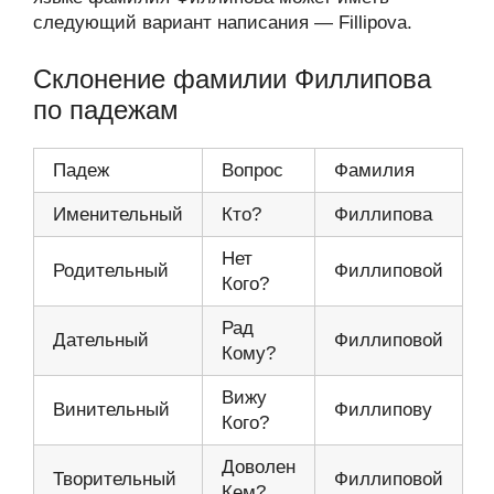
следующий вариант написания — Fillipova.
Склонение фамилии Филлипова
по падежам
Падеж
Вопрос
Фамилия
Именительный
Кто?
Филлипова
Нет
Родительный
Филлиповой
Кого?
Рад
Дательный
Филлиповой
Кому?
Вижу
Винительный
Филлипову
Кого?
Доволен
Творительный
Филлиповой
Кем?