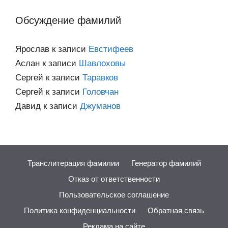
категориям
Обсуждение фамилий
Ярослав
к записи
Евстифеев
Аслан
к записи
Шавлоховы
Сергей
к записи
Таравков
Сергей
к записи
Головчан
Давид
к записи
Джуманов
Транслитерация фамилии
Генератор фамилий
Отказ от ответственности
Пользовательское соглашение
Политика конфиденциальности
Обратная связь
Реклама на сайте