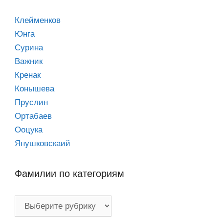
Клейменков
Юнга
Сурина
Важник
Кренак
Конышева
Пруслин
Ортабаев
Ооцука
Янушковскаий
Фамилии по категориям
Фамилии
по