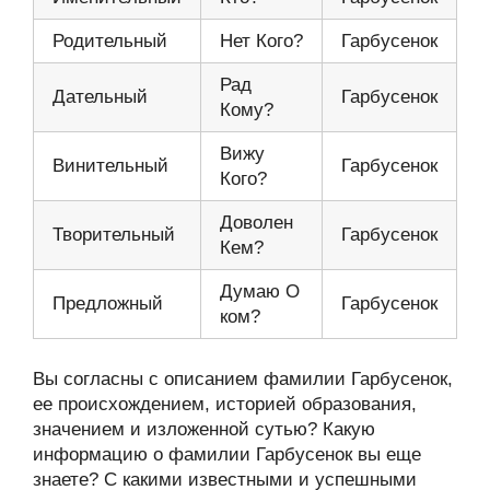
Родительный
Нет Кого?
Гарбусенок
Рад
Дательный
Гарбусенок
Кому?
Вижу
Винительный
Гарбусенок
Кого?
Доволен
Творительный
Гарбусенок
Кем?
Думаю О
Предложный
Гарбусенок
ком?
Вы согласны с описанием фамилии Гарбусенок,
ее происхождением, историей образования,
значением и изложенной сутью? Какую
информацию о фамилии Гарбусенок вы еще
знаете? С какими известными и успешными