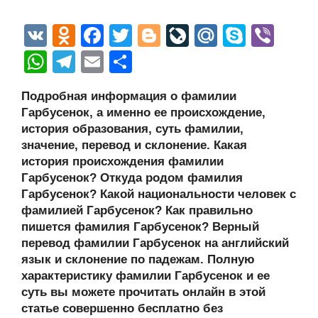
V
O
F
T
Bl
Li
M
S
Vi
K
d
a
wi
o
v
ail
ky
b
W
T
E
О
n
c
tt
g
e
.R
p
er
h
el
m
тп
Подробная информация о фамилии
o
e
er
g
J
u
e
at
e
ail
р
Гарбусенок, а именно ее происхождение,
kl
b
er
o
s
gr
а
история образования, суть фамилии,
a
o
ur
значение, перевод и склонение. Какая
A
a
в
история происхождения фамилии
ss
o
n
p
m
и
Гарбусенок? Откуда родом фамилия
ni
k
al
p
ть
Гарбусенок? Какой национальности человек с
фамилией Гарбусенок? Как правильно
ki
пишется фамилия Гарбусенок? Верный
перевод фамилии Гарбусенок на английский
язык и склонение по падежам. Полную
характеристику фамилии Гарбусенок и ее
суть вы можете прочитать онлайн в этой
статье совершенно бесплатно без