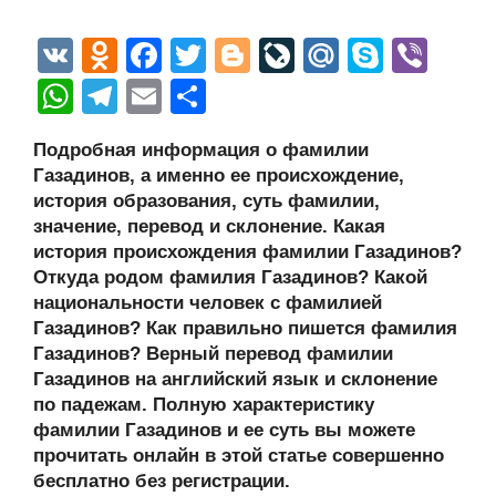
V
O
F
T
Bl
Li
M
S
Vi
K
d
a
wi
o
v
ail
ky
b
W
T
E
О
n
c
tt
g
e
.R
p
er
h
el
m
тп
Подробная информация о фамилии
o
e
er
g
J
u
e
at
e
ail
р
Газадинов, а именно ее происхождение,
kl
b
er
o
s
gr
а
история образования, суть фамилии,
a
o
ur
значение, перевод и склонение. Какая
A
a
в
история происхождения фамилии Газадинов?
ss
o
n
p
m
и
Откуда родом фамилия Газадинов? Какой
ni
k
al
p
ть
национальности человек с фамилией
Газадинов? Как правильно пишется фамилия
ki
Газадинов? Верный перевод фамилии
Газадинов на английский язык и склонение
по падежам. Полную характеристику
фамилии Газадинов и ее суть вы можете
прочитать онлайн в этой статье совершенно
бесплатно без регистрации.