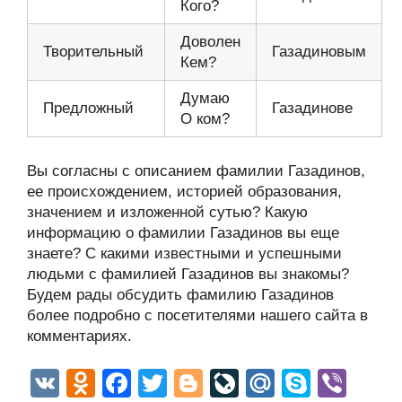
Кого?
Доволен
Творительный
Газадиновым
Кем?
Думаю
Предложный
Газадинове
О ком?
Вы согласны с описанием фамилии Газадинов,
ее происхождением, историей образования,
значением и изложенной сутью? Какую
информацию о фамилии Газадинов вы еще
знаете? С какими известными и успешными
людьми с фамилией Газадинов вы знакомы?
Будем рады обсудить фамилию Газадинов
более подробно с посетителями нашего сайта в
комментариях.
V
O
F
T
Bl
Li
M
S
Vi