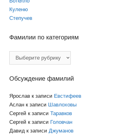
Ботелло
Куленю
Степучев
Фамилии по категориям
Фамилии
по
категориям
Обсуждение фамилий
Ярослав
к записи
Евстифеев
Аслан
к записи
Шавлоховы
Сергей
к записи
Таравков
Сергей
к записи
Головчан
Давид
к записи
Джуманов