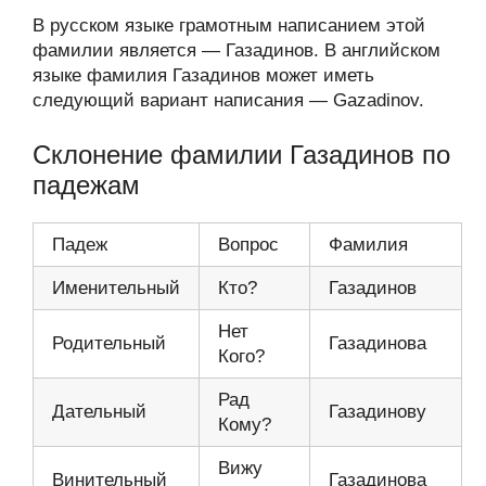
В русском языке грамотным написанием этой
фамилии является — Газадинов. В английском
языке фамилия Газадинов может иметь
следующий вариант написания — Gazadinov.
Склонение фамилии Газадинов по
падежам
Падеж
Вопрос
Фамилия
Именительный
Кто?
Газадинов
Нет
Родительный
Газадинова
Кого?
Рад
Дательный
Газадинову
Кому?
Вижу
Винительный
Газадинова