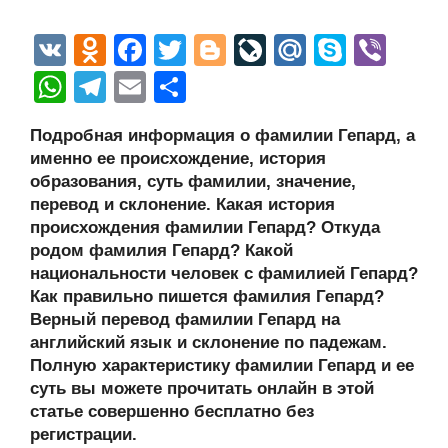
V
O
F
T
Bl
Li
M
S
Vi
K
d
a
wi
o
v
ail
ky
b
W
T
E
О
n
c
tt
g
e
.R
p
er
h
el
m
тп
Подробная информация о фамилии Гепард, а
o
e
er
g
J
u
e
at
e
ail
р
именно ее происхождение, история
kl
b
er
o
s
gr
а
образования, суть фамилии, значение,
a
o
ur
перевод и склонение. Какая история
A
a
в
происхождения фамилии Гепард? Откуда
ss
o
n
p
m
и
родом фамилия Гепард? Какой
ni
k
al
p
ть
национальности человек с фамилией Гепард?
Как правильно пишется фамилия Гепард?
ki
Верный перевод фамилии Гепард на
английский язык и склонение по падежам.
Полную характеристику фамилии Гепард и ее
суть вы можете прочитать онлайн в этой
статье совершенно бесплатно без
регистрации.