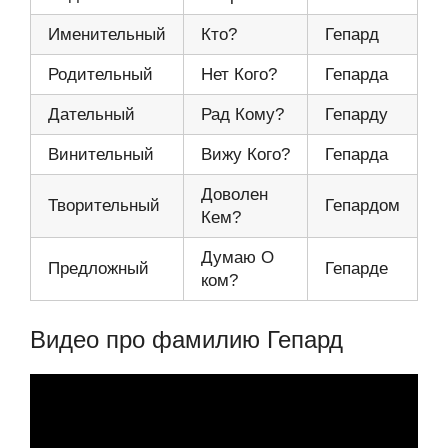
Именительный
Кто?
Гепард
Родительный
Нет Кого?
Гепарда
Дательный
Рад Кому?
Гепарду
Винительный
Вижу Кого?
Гепарда
Доволен
Творительный
Гепардом
Кем?
Думаю О
Предложный
Гепарде
ком?
Видео про фамилию Гепард