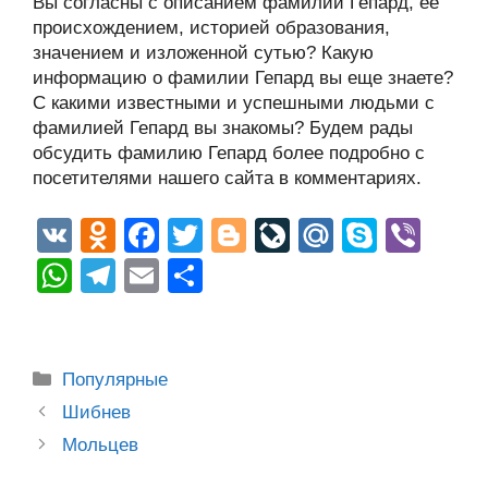
Вы согласны с описанием фамилии Гепард, ее
происхождением, историей образования,
значением и изложенной сутью? Какую
информацию о фамилии Гепард вы еще знаете?
С какими известными и успешными людьми с
фамилией Гепард вы знакомы? Будем рады
обсудить фамилию Гепард более подробно с
посетителями нашего сайта в комментариях.
V
O
F
T
Bl
Li
M
S
Vi
K
d
a
wi
o
v
ail
ky
b
W
T
E
О
n
c
tt
g
e
.R
p
er
h
el
m
тп
o
e
er
g
J
u
e
at
e
ail
р
kl
b
er
o
s
gr
а
Рубрики
Популярные
a
o
ur
A
a
в
Post
Шибнев
ss
o
n
navigation
p
m
и
Мольцев
ni
k
al
p
ть