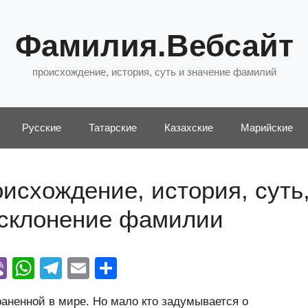
Фамилия.Вебсайт
происхождение, история, суть и значение фамилий
Русские
Татарские
Казахские
Марийские
исхождение, история, суть
 склонение фамилии
Vi
W
T
E
О
y
b
h
el
m
тп
аненной в мире. Но мало кто задумывается о