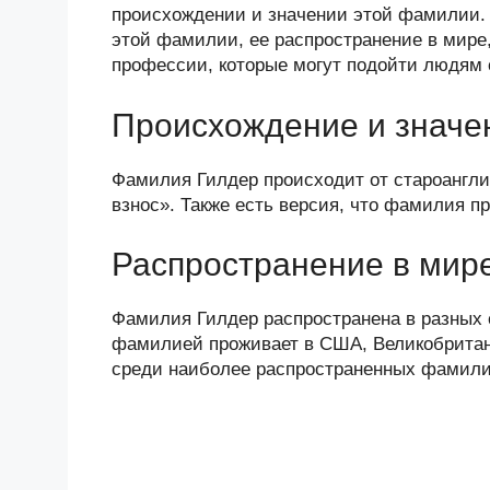
n
c
tt
g
e
.R
p
происхождении и значении этой фамилии.
o
e
er
g
J
u
e
этой фамилии, ее распространение в мире,
профессии, которые могут подойти людям
kl
b
er
o
a
o
ur
Происхождение и значе
ss
o
n
ni
k
al
Фамилия Гилдер происходит от староанглийс
взнос». Также есть версия, что фамилия про
ki
Распространение в мир
Фамилия Гилдер распространена в разных 
фамилией проживает в США, Великобритан
среди наиболее распространенных фамили