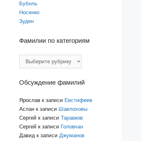
Бубнль
Носенко
Зуден
Фамилии по категориям
Фамилии
по
категориям
Обсуждение фамилий
Ярослав
к записи
Евстифеев
Аслан
к записи
Шавлоховы
Сергей
к записи
Таравков
Сергей
к записи
Головчан
Давид
к записи
Джуманов