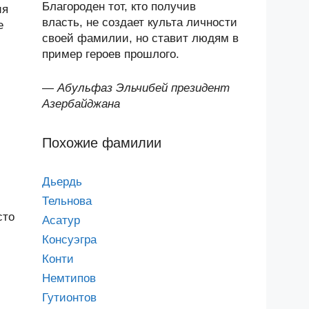
Благороден тот, кто получив
ия
власть, не создает культа личности
е
своей фамилии, но ставит людям в
пример героев прошлого.
—
Абульфаз Эльчибей президент
Азербайджана
Похожие фамилии
Дьердь
Тельнова
сто
Асатур
Консуэгра
Конти
Немтипов
Гутионтов