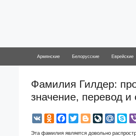
Перейти
к
содержимому
Армянские
Белорусские
Еврейские
Фамилия Гилдер: про
значение, перевод и
V
O
F
T
Bl
Li
M
S
K
d
a
wi
o
v
ail
k
Эта фамилия является довольно распростр