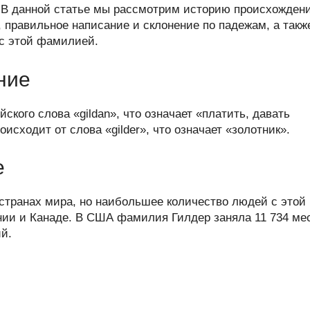
er
at
e
ail
р
 В данной статье мы рассмотрим историю происхожден
s
gr
а
 правильное написание и склонение по падежам, а такж
 с этой фамилией.
A
a
в
p
m
и
ние
p
ть
кого слова «gildan», что означает «платить, давать
исходит от слова «gilder», что означает «золотник».
е
странах мира, но наибольшее количество людей с этой
ии и Канаде. В США фамилия Гилдер заняла 11 734 ме
й.