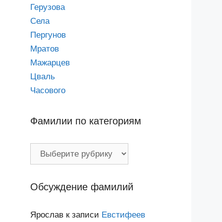
Герузова
Села
Пергунов
Мратов
Мажарцев
Цваль
Часового
Фамилии по категориям
Фамилии
по
категориям
Обсуждение фамилий
Ярослав
к записи
Евстифеев