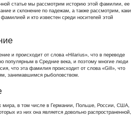
er
at
e
ail
р
данной статье мы рассмотрим историю этой фамилии, ее
s
gr
а
ание и склонение по падежам, а также рассмотрим, как
 фамилией и кто известен среди носителей этой
A
a
в
p
m
и
p
ть
ние
ие и происходит от слова «Hilarius», что в переводе
но популярным в Средние века, и поэтому многие люди
ия, что эта фамилия происходит от слова «Gill», что
дям, занимавшимся рыболовством.
е
х мира, в том числе в Германии, Польше, России, США,
оторых из них она является довольно распространенной,