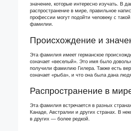
n
c
tt
g
e
.R
p
значение, которые интересно изучать. В 
o
e
er
g
J
u
e
распространение в мире, правильное напис
профессии могут подойти человеку с такой
kl
b
er
o
фамилии.
a
o
ur
ss
o
n
Происхождение и значе
ni
k
al
Эта фамилия имеет германское происхожден
ki
означает «веселый». Это имя было доволь
получили фамилию Гилера. Также есть верс
означает «рыба», и что она была дана лю
Распространение в мир
Эта фамилия встречается в разных страна
Канаде, Австралии и других странах. В нек
в других — более редкой.