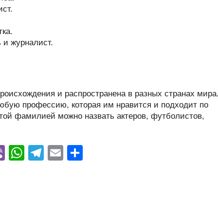
ст.
ка.
 и журналист.
оисхождения и распространена в разных странах мира
юбую профессию, которая им нравится и подходит по
той фамилией можно назвать актеров, футболистов,
Vi
W
T
E
О
y
b
h
el
m
тп
er
at
e
ail
р
s
gr
а
A
a
в