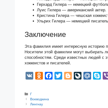
Герхард Гилера — немецкий футболи
Луис Гилера — американский актер.
Кристина Гилера — чешская хоккеист
Ульрих Гилера — немецкий писатель
Заключение
Эта фамилия имеет интересную историю пр
Носители этой фамилии могут выбирать л
способностям. Среди известных людей с э
хоккеистов и писателей.
V
O
F
T
Bl
Li
M
S
K
d
a
wi
o
v
ail
k
n
c
tt
g
e
.R
p
Рубрики
Г
o
e
er
g
J
u
e
Post
Воеводкина
navigation
Лингнау
kl
b
er
o