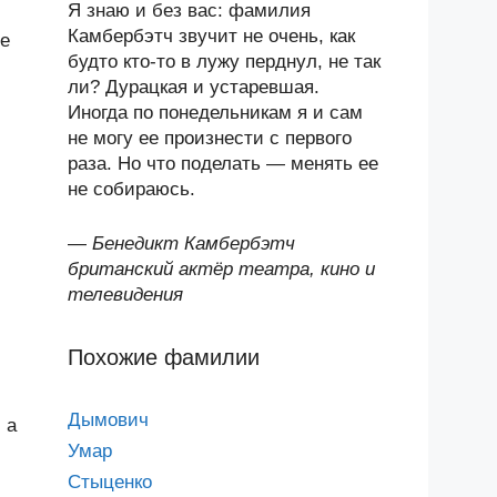
Я знаю и без вас: фамилия
Камбербэтч звучит не очень, как
ие
будто кто-то в лужу перднул, не так
ли? Дурацкая и устаревшая.
Иногда по понедельникам я и сам
не могу ее произнести с первого
раза. Но что поделать — менять ее
не собираюсь.
—
Бенедикт Камбербэтч
британский актёр театра, кино и
телевидения
Похожие фамилии
Дымович
 а
Умар
Стыценко