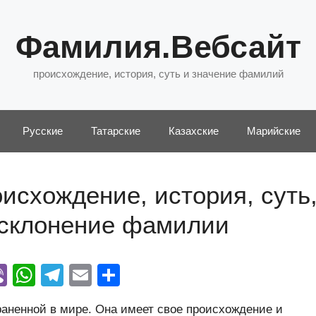
Фамилия.Вебсайт
происхождение, история, суть и значение фамилий
Русские
Татарские
Казахские
Марийские
исхождение, история, суть
 склонение фамилии
Vi
W
T
E
О
y
b
h
el
m
тп
аненной в мире. Она имеет свое происхождение и