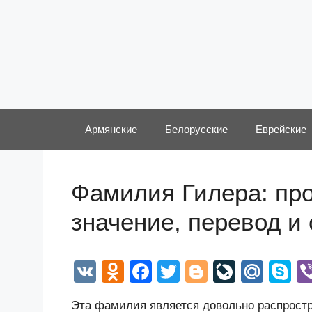
Перейти
к
содержимому
Армянские
Белорусские
Еврейские
Фамилия Гилера: про
значение, перевод и
V
O
F
T
Bl
Li
M
S
K
d
a
wi
o
v
ail
k
Эта фамилия является довольно распростр