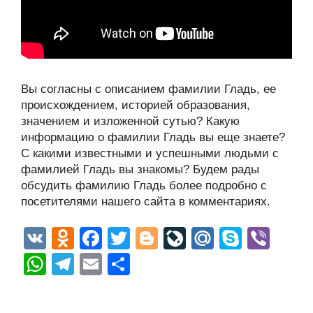
Вы согласны с описанием фамилии Гладь, ее
происхождением, историей образования,
значением и изложенной сутью? Какую
информацию о фамилии Гладь вы еще знаете?
С какими известными и успешными людьми с
фамилией Гладь вы знакомы? Будем рады
обсудить фамилию Гладь более подробно с
посетителями нашего сайта в комментариях.
V
O
F
T
Bl
Li
M
S
Vi
K
d
a
wi
o
v
ail
ky
b
W
T
E
О
n
c
tt
g
e
.R
p
er
h
el
m
тп
o
e
er
g
J
u
e
at
e
ail
р