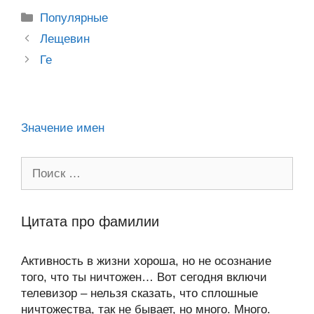
kl
b
er
o
s
gr
а
Рубрики
Популярные
a
o
ur
A
a
в
Post
Лещевин
ss
o
n
navigation
p
m
и
Ге
ni
k
al
p
ть
ki
Значение имен
Поиск:
Цитата про фамилии
Активность в жизни хороша, но не осознание
того, что ты ничтожен… Вот сегодня включи
телевизор – нельзя сказать, что сплошные
ничтожества, так не бывает, но много. Много.