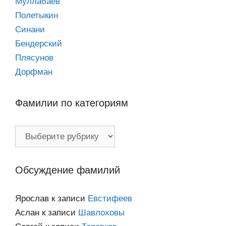
Муллабаев
Полетыкин
Синани
Бендерский
Плясунов
Дорфман
Фамилии по категориям
Фамилии
по
категориям
Обсуждение фамилий
Ярослав
к записи
Евстифеев
Аслан
к записи
Шавлоховы