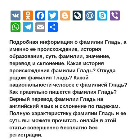
V
O
F
T
Bl
Li
M
S
Vi
K
d
a
wi
o
v
ail
ky
b
W
T
E
О
n
c
tt
g
e
.R
p
er
h
el
m
тп
Подробная информация о фамилии Гладь, а
o
e
er
g
J
u
e
at
e
ail
р
именно ее происхождение, история
kl
b
er
o
s
gr
а
образования, суть фамилии, значение,
a
o
ur
перевод и склонение. Какая история
A
a
в
происхождения фамилии Гладь? Откуда
ss
o
n
p
m
и
родом фамилия Гладь? Какой
ni
k
al
p
ть
национальности человек с фамилией Гладь?
Как правильно пишется фамилия Гладь?
ki
Верный перевод фамилии Гладь на
английский язык и склонение по падежам.
Полную характеристику фамилии Гладь и ее
суть вы можете прочитать онлайн в этой
статье совершенно бесплатно без
регистрации.