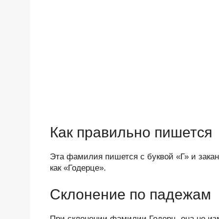
Как правильно пишется
Эта фамилия пишется с буквой «Г» и закан
как «Годерце».
Склонение по падежам
При склонении фамилии Годерц, она не изм