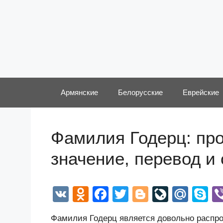
Перейти
к
содержимому
Армянские
Белорусские
Еврейские
Фамилия Годерц: про
значение, перевод и
V
O
F
T
Bl
Li
M
S
K
d
a
wi
o
v
ail
k
Фамилия Годерц является довольно распро