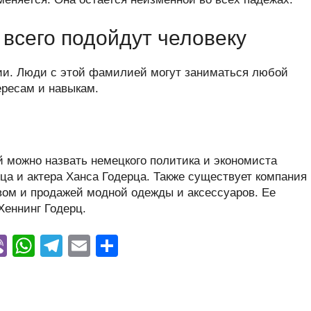
всего подойдут человеку
ии. Люди с этой фамилией могут заниматься любой
ересам и навыкам.
можно назвать немецкого политика и экономиста
вца и актера Ханса Годерца. Также существует компания
вом и продажей модной одежды и аксессуаров. Ее
Хеннинг Годерц.
Vi
W
T
E
О
y
b
h
el
m
тп
er
at
e
ail
р