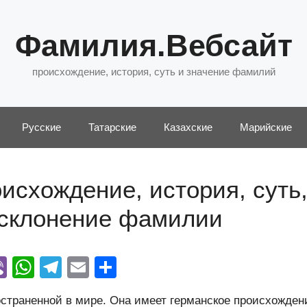
Фамилия.Вебсайт
происхождение, история, суть и значение фамилий
Русские
Татарские
Казахские
Марийские
исхождение, история, суть
 склонение фамилии
Vi
W
T
E
О
y
b
h
el
m
тп
страненной в мире. Она имеет германское происхожден