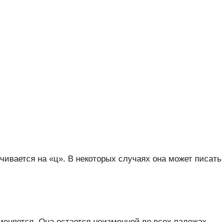
чивается на «ц». В некоторых случаях она может писать
еняется. Она остается неизменной во всех падежах.