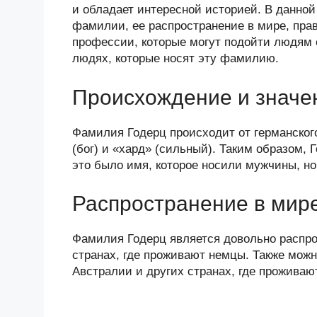
n
c
tt
g
e
.R
p
и обладает интересной историей. В данно
o
e
er
g
J
u
e
фамилии, ее распространение в мире, прав
профессии, которые могут подойти людям 
kl
b
er
o
людях, которые носят эту фамилию.
a
o
ur
ss
o
n
Происхождение и значе
ni
k
al
Фамилия Годерц происходит от германского
ki
(бог) и «хард» (сильный). Таким образом,
это было имя, которое носили мужчины, но
Распространение в мир
Фамилия Годерц является довольно распро
странах, где проживают немцы. Также мож
Австралии и других странах, где прожива