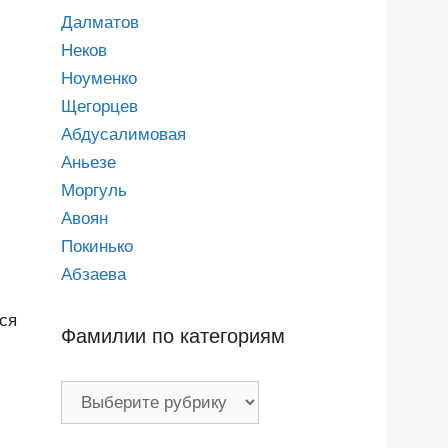
Далматов
Неков
Ноуменко
Щегорцев
Абдусалимовая
Аньезе
Моргуль
Авоян
Покинько
Абзаева
ся
Фамилии по категориям
Фамилии
по
категориям