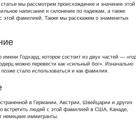
er
at
e
ail
р
й статье мы рассмотрим происхождение и значение этой
s
gr
а
ильное написание и склонение по падежам, а также
с этой фамилией. Также мы расскажем о знаменитых
A
a
в
p
m
и
p
ть
ние
 имени Годхард, которое состоит из двух частей — «го
 Годерц можно перевести как «сильный бог». Изначально
 позже стало использоваться и как фамилия.
е
страненной в Германии, Австрии, Швейцарии и других
но встретить людей с этой фамилией в США, Канаде,
ют немецкие иммигранты.