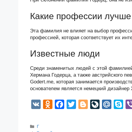
Какие профессии лучше 
Эта фамилия не влияет на выбор професс
профессией, которая соответствует их инт
Известные люди
Среди знаменитых людей с этой фамилией 
Хермана Годерца, а также австрийского пе
Godert.me, которая занимается производст
основателем является немецкий дизайнер 
V
O
F
T
Bl
Li
M
S
K
d
a
wi
o
v
ail
k
n
c
tt
g
e
.R
p
Рубрики
Г