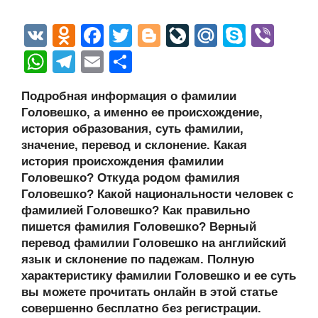
V
O
F
T
Bl
Li
M
S
Vi
K
d
a
wi
o
v
ail
ky
b
W
T
E
О
n
c
tt
g
e
.R
p
er
h
el
m
тп
Подробная информация о фамилии
o
e
er
g
J
u
e
at
e
ail
р
Головешко, а именно ее происхождение,
kl
b
er
o
s
gr
а
история образования, суть фамилии,
a
o
ur
значение, перевод и склонение. Какая
A
a
в
история происхождения фамилии
ss
o
n
p
m
и
Головешко? Откуда родом фамилия
ni
k
al
p
ть
Головешко? Какой национальности человек с
фамилией Головешко? Как правильно
ki
пишется фамилия Головешко? Верный
перевод фамилии Головешко на английский
язык и склонение по падежам. Полную
характеристику фамилии Головешко и ее суть
вы можете прочитать онлайн в этой статье
совершенно бесплатно без регистрации.