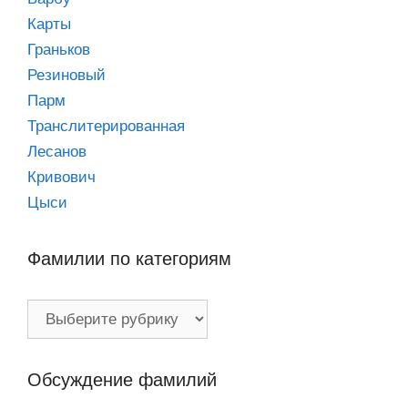
Карты
Граньков
Резиновый
Парм
Транслитерированная
Лесанов
Кривович
Цыси
Фамилии по категориям
Фамилии
по
категориям
Обсуждение фамилий