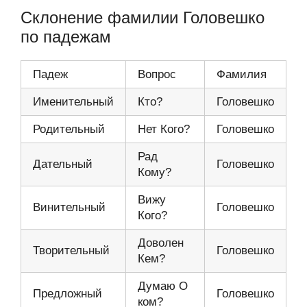
Склонение фамилии Головешко
по падежам
Падеж
Вопрос
Фамилия
Именительный
Кто?
Головешко
Родительный
Нет Кого?
Головешко
Рад
Дательный
Головешко
Кому?
Вижу
Винительный
Головешко
Кого?
Доволен
Творительный
Головешко
Кем?
Думаю О
Предложный
Головешко
ком?