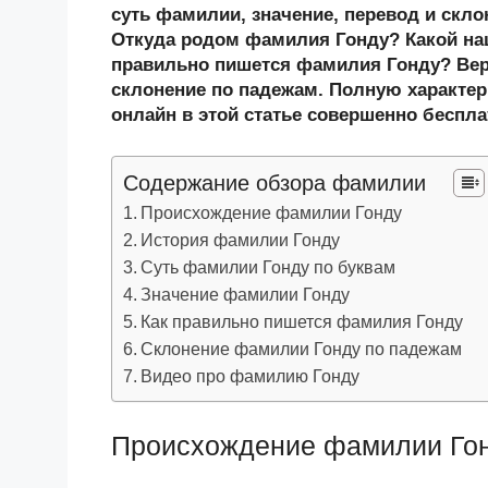
n
c
tt
g
e
.R
p
суть фамилии, значение, перевод и скл
o
e
er
g
J
u
e
Откуда родом фамилия Гонду? Какой на
правильно пишется фамилия Гонду? Вер
kl
b
er
o
склонение по падежам. Полную характер
a
o
ur
онлайн в этой статье совершенно беспла
ss
o
n
ni
k
al
Содержание обзора фамилии
ki
Происхождение фамилии Гонду
История фамилии Гонду
Суть фамилии Гонду по буквам
Значение фамилии Гонду
Как правильно пишется фамилия Гонду
Склонение фамилии Гонду по падежам
Видео про фамилию Гонду
Происхождение фамилии Го