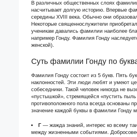
В различных общественных слоях фамилии
насчитывает долгую историю. Впервые фам
середины XVIII века. Обычно они образова
Некоторые священнослужители приобретал
ученикам давались фамилии наиболее бла
например Гонду. Фамилия Гонду наследуетс
женской).
Суть фамилии Гонду по букв
Фамилия Гонду состоит из 5 букв. Пять б
наклонностей. Эти люди любят и умеют це
собеседники. Такой человек никогда не выз
«пустышкой», стремящейся «пустить пыль 
противоположного пола всегда основаны п
значение каждой буквы в фамилии Гонду мо
Г
— жажда знаний, интерес ко всему та
между жизненными событиями. Добросовес