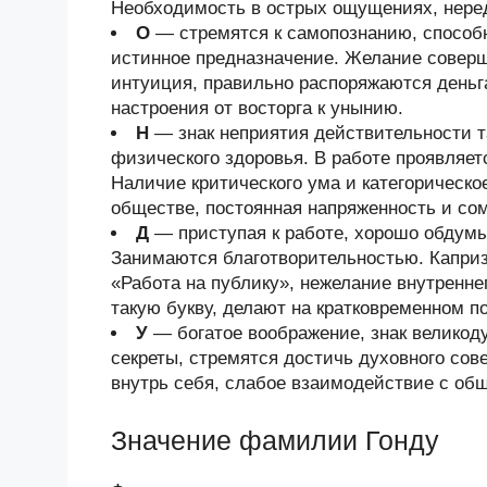
Необходимость в острых ощущениях, неред
О
— стремятся к самопознанию, способ
истинное предназначение. Желание соверш
интуиция, правильно распоряжаются деньг
настроения от восторга к унынию.
Н
— знак неприятия действительности та
физического здоровья. В работе проявляет
Наличие критического ума и категорическо
обществе, постоянная напряженность и со
Д
— приступая к работе, хорошо обдум
Занимаются благотворительностью. Каприз
«Работа на публику», нежелание внутренн
такую букву, делают на кратковременном 
У
— богатое воображение, знак велико
секреты, стремятся достичь духовного со
внутрь себя, слабое взаимодействие с об
Значение фамилии Гонду