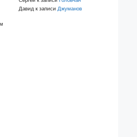
Сергей
к записи
Головчан
Давид
к записи
Джуманов
им