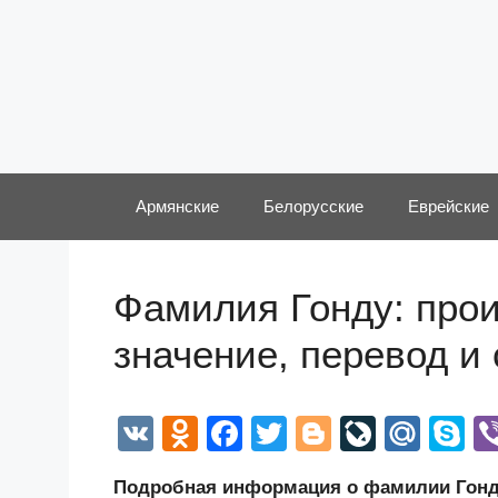
Перейти
к
содержимому
Армянские
Белорусские
Еврейские
Фамилия Гонду: прои
значение, перевод и
V
O
F
T
Bl
Li
M
S
K
d
a
wi
o
v
ail
k
Подробная информация о фамилии Гонду,