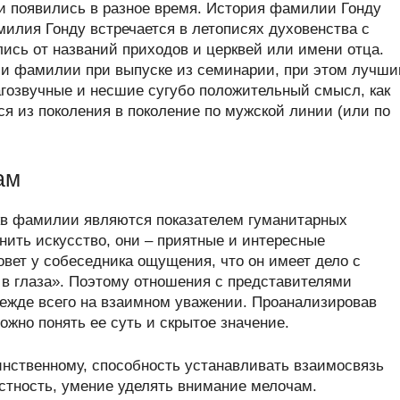
 появились в разное время. История фамилии Гонду
илия Гонду встречается в летописях духовенства с
лись от названий приходов и церквей или имени отца.
и фамилии при выпуске из семинарии, при этом лучш
гозвучные и несшие сугубо положительный смысл, как
я из поколения в поколение по мужской линии (или по
ам
укв фамилии являются показателем гуманитарных
нить искусство, они – приятные и интересные
овет у собеседника ощущения, что он имеет дело с
в глаза». Поэтому отношения с представителями
режде всего на взаимном уважении. Проанализировав
жно понять ее суть и скрытое значение.
инственному, способность устанавливать взаимосвязь
тность, умение уделять внимание мелочам.