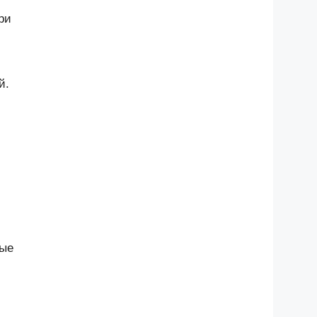
ри
й.
ные