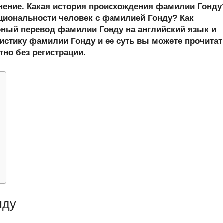
er
at
e
ail
р
онение. Какая история происхождения фамилии Гонду
s
gr
а
циональности человек с фамилией Гонду? Как
ный перевод фамилии Гонду на английский язык и
A
a
в
истику фамилии Гонду и ее суть вы можете прочитат
p
m
и
тно без регистрации.
p
ть
нду