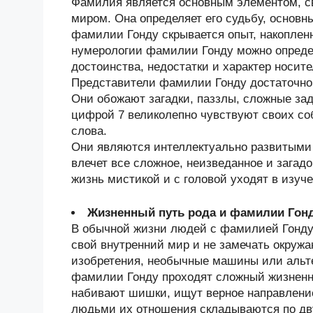
Фамилия является основным элементом, 
миром. Она определяет его судьбу, основн
фамилии Гонду скрывается опыт, накопле
нумерологии фамилии Гонду можно определ
достоинства, недостатки и характер носи
Представители фамилии Гонду достаточно
Они обожают загадки, паззлы, сложные за
цифрой 7 великолепно чувствуют своих со
слова.
Они являются интеллектуально развитыми
влечет все сложное, неизведанное и зага
жизнь мистикой и с головой уходят в изуче
Жизненный путь рода и фамилии Гон
В обычной жизни людей с фамилией Гонду 
свой внутренний мир и не замечать окру
изобретения, необычные машины или альт
фамилии Гонду проходят сложный жизненн
набивают шишки, ищут верное направлени
людьми их отношения складываются по дв