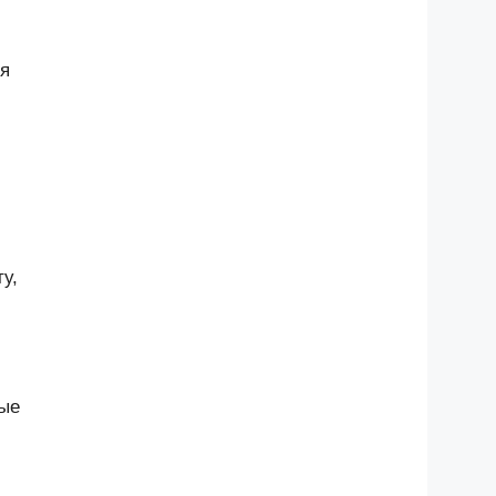
ся
у,
ые