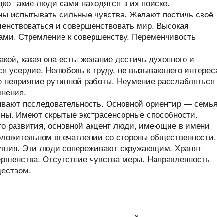
ко такие люди сами находятся в их поиске.
ны испытывать сильные чувства. Желают постичь своё
енствоваться и совершенствовать мир. Высокая
ами. Стремление к совершенству. Переменчивость
кой, какая она есть; желание достичь духовного и
ся усердие. Нелюбовь к труду, не вызывающего интерес
е неприятие рутинной работы. Неумение расслабляться
мнения.
ывают последовательность. Основной ориентир — семья
ны. Имеют скрытые экстрасенсорные способности.
его развития, основной акцент люди, имеющие в имени
положительном впечатлении со стороны общественности.
душия. Эти люди сопереживают окружающим. Хранят
вершенства. Отсутствие чувства меры. Направленность
ществом.