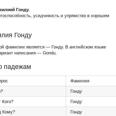
амилией Гонду
.
отоспособность, усидчивость и упрямство в хорошем
илия Гонду
ой фамилии является — Гонду. В английском языке
ариант написания — Gondu.
о падежам
прос
Фамилия
о?
Гонду
т Кого?
Гонду
д Кому?
Гонду