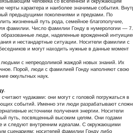
связывающим человека со вселенной и окружающим
ые черты характера и наиболее значимые события. Внут
нный предыдущими поколениями и предками. По
ить жизненный путь рода, семейное благополучие,
теля фамилии. Число фамилии Гонду в нумерологии — 7.
 образованные люди, наделенные врожденной интуицие
дания и нестандартные ситуации. Носители фамилии с
беседников и могут находить нужные в данные момент
 людьми с непреодолимой жаждой новых знаний. Их
дочное. Порой, люди с фамилией Гонду наполняют свою
ние оккультных наук.
ду
.
считают чудаками: они могут с головой погружаться в
жающих событий. Именно эти люди разрабатывают слож
ернативные источники получения энергии. Носители
ый путь, посвященный высоким целям. Они годами
е и следуют внутренним идеалам. С окружающими
ум сценариям: носителей фамилии Гонду либо