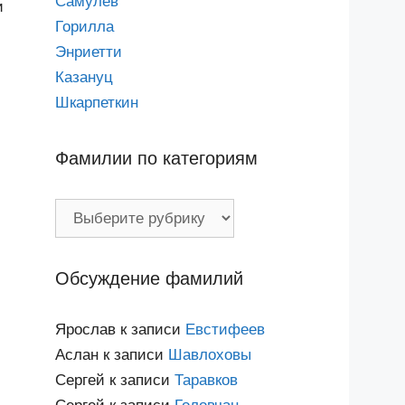
Самулев
и
Горилла
Энриетти
Казануц
Шкарпеткин
Фамилии по категориям
Фамилии
по
категориям
Обсуждение фамилий
Ярослав
к записи
Евстифеев
Аслан
к записи
Шавлоховы
Сергей
к записи
Таравков