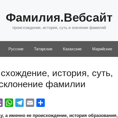
Фамилия.Вебсайт
происхождение, история, суть и значение фамилий
Русские
Татарские
Казахские
Марийские
схождение, история, суть,
 склонение фамилии
Vi
W
T
E
О
y
b
h
el
m
тп
 а именно ее происхождение, история образования,