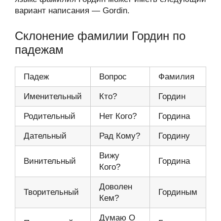
вариант написания — Gordin.
Склонение фамилии Гордин по
падежам
Падеж
Вопрос
Фамилия
Именительный
Кто?
Гордин
Родительный
Нет Кого?
Гордина
Дательный
Рад Кому?
Гордину
Вижу
Винительный
Гордина
Кого?
Доволен
Творительный
Гординым
Кем?
Думаю О