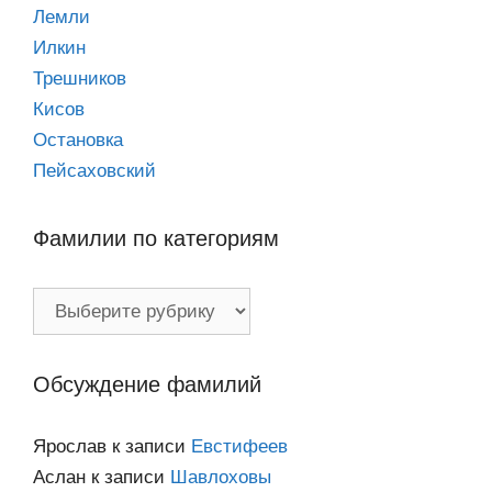
Лемли
Илкин
Трешников
Кисов
Остановка
Пейсаховский
Фамилии по категориям
Фамилии
по
категориям
Обсуждение фамилий
Ярослав
к записи
Евстифеев
Аслан
к записи
Шавлоховы