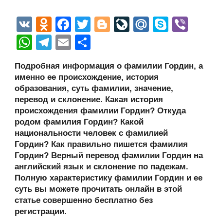
V
O
F
T
Bl
Li
M
S
Vi
K
d
a
wi
o
v
ail
ky
b
W
T
E
О
n
c
tt
g
e
.R
p
er
h
el
m
тп
Подробная информация о фамилии Гордин, а
o
e
er
g
J
u
e
at
e
ail
р
именно ее происхождение, история
kl
b
er
o
s
gr
а
образования, суть фамилии, значение,
a
o
ur
перевод и склонение. Какая история
A
a
в
происхождения фамилии Гордин? Откуда
ss
o
n
p
m
и
родом фамилия Гордин? Какой
ni
k
al
p
ть
национальности человек с фамилией
Гордин? Как правильно пишется фамилия
ki
Гордин? Верный перевод фамилии Гордин на
английский язык и склонение по падежам.
Полную характеристику фамилии Гордин и ее
суть вы можете прочитать онлайн в этой
статье совершенно бесплатно без
регистрации.