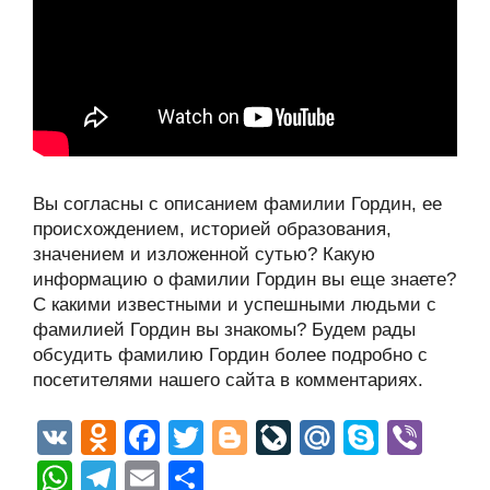
Вы согласны с описанием фамилии Гордин, ее
происхождением, историей образования,
значением и изложенной сутью? Какую
информацию о фамилии Гордин вы еще знаете?
С какими известными и успешными людьми с
фамилией Гордин вы знакомы? Будем рады
обсудить фамилию Гордин более подробно с
посетителями нашего сайта в комментариях.
V
O
F
T
Bl
Li
M
S
Vi
K
d
a
wi
o
v
ail
ky
b
W
T
E
О