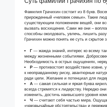
Суть фамилии Грачихин по б
Фамилия Грачихин состоит из 8 букв. Восем
прирожденный «человек семьи». Такие люд
существующим положением вещей, они всегд
вызвать восхищение. Сами же они – вопло
способны околдовать, увлечь, лишить раз
Грачихин можно понять ее суть и скрытое 
Г
— жажда знаний, интерес ко всему та
между жизненными событиями. Добросовес
Необходимость в острых ощущениях, неред
Р
— противостоят воздействию извне, у
к неоправданному риску, авантюрные нату
ради цели. Желание и потенциал для лиде
А
— самая сильная и яркая буква кири
всегда стремятся к лидерству. Нередко он
изменить, достичь наивысшего уровня ком
Ч
— считают себя частью мира. Ощущаю
«чрезвычайные обстоятельства» и пережива