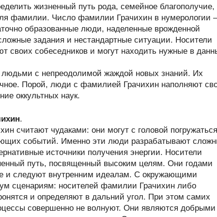
делить жизненный путь рода, семейное благополучие,
теля фамилии. Число фамилии Грачихин в нумерологии
аточно образованные люди, наделенные врожденной
 сложные задания и нестандартные ситуации. Носители
т своих собеседников и могут находить нужные в данн
 людьми с непреодолимой жаждой новых знаний. Их
дочное. Порой, люди с фамилией Грачихин наполняют св
ние оккультных наук.
чихин
.
ин считают чудаками: они могут с головой погружаться
жающих событий. Именно эти люди разрабатывают слож
ернативные источники получения энергии. Носители
енный путь, посвященный высоким целям. Они годами
е и следуют внутренним идеалам. С окружающими
ум сценариям: носителей фамилии Грачихин либо
ронятся и определяют в дальний угол. При этом самих
оцессы совершенно не волнуют. Они являются добрыми