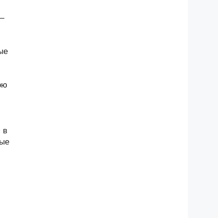
 —
ые
ою
 в
ные