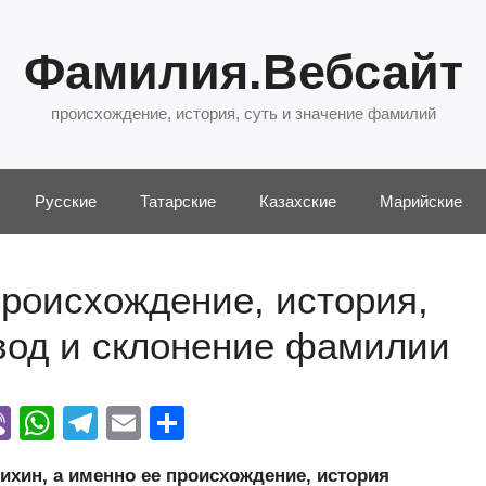
Фамилия.Вебсайт
происхождение, история, суть и значение фамилий
Русские
Татарские
Казахские
Марийские
роисхождение, история,
евод и склонение фамилии
Vi
W
T
E
О
y
b
h
el
m
тп
хин, а именно ее происхождение, история