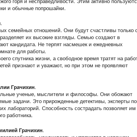
жого горя и несправедливости. Этим активно пользуют
ики и обычные попрошайки.
н
.
ых семейных отношений. Они будут счастливы только 
 разделяет их высокие взгляды. Семью создают в
рают кандидата. Не терпят насмешек и ежедневных
омнате для работы.
его спутника жизни, а свободное время тратят на работ
етей признают и уважают, но при этом не проявляют
лии Грачихин
.
альные ученые, мыслители и философы. Они обожают
имые задачи. Это прирожденные детективы, эксперты по
ких лабораторий. Способность сострадать позволяет им
го работника.
амилией Грачихин
.