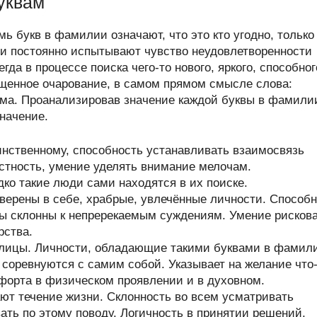
уквам
ь букв в фамилии означают, что это кто угодно, только
и постоянно испытывают чувство неудовлетворенности
а в процессе поиска чего-то нового, яркого, способног
щенное очарование, в самом прямом смысле слова:
ума. Проанализировав значение каждой буквы в фамили
значение.
инственному, способность устанавливать взаимосвязь
тность, умение уделять внимание мелочам.
ко такие люди сами находятся в их поиске.
верены в себе, храбрые, увлечённые личности. Способ
ры склонны к непререкаемым суждениям. Умение рисков
рства.
ллицы. Личности, обладающие такими буквами в фамил
и соревнуются с самим собой. Указывает на желание что
форта в физическом проявлении и в духовном.
т течение жизни. Склонность во всем усматривать
ть по этому поводу. Логичность в принятии решений,