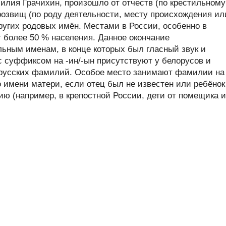
лия Грачихин, произошло от отчеств (по крестильному
розвищ (по роду деятельности, месту происхождения ил
других родовых имён. Местами в России, особенно в
 более 50 % населения. Данное окончание
ьным именам, в конце которых был гласный звук и
 суффиксом на -ин/-ын присутствуют у белорусов и
русских фамилий. Особое место занимают фамилии на
о имени матери, если отец был не известен или ребёнок
ю (например, в крепостной России, дети от помещика 