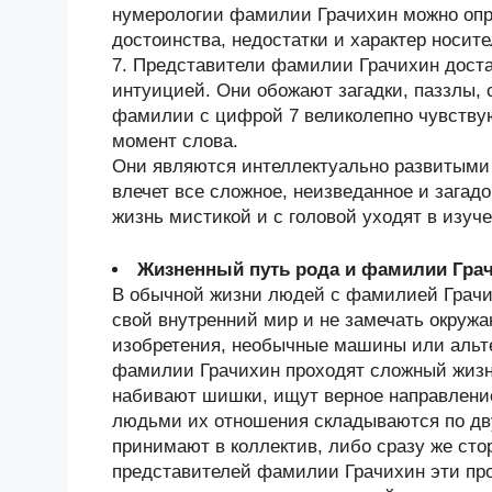
нумерологии фамилии Грачихин можно опре
достоинства, недостатки и характер носи
7. Представители фамилии Грачихин дост
интуицией. Они обожают загадки, паззлы,
фамилии с цифрой 7 великолепно чувствую
момент слова.
Они являются интеллектуально развитыми
влечет все сложное, неизведанное и зага
жизнь мистикой и с головой уходят в изуче
Жизненный путь рода и фамилии Гра
В обычной жизни людей с фамилией Грачих
свой внутренний мир и не замечать окру
изобретения, необычные машины или альт
фамилии Грачихин проходят сложный жизн
набивают шишки, ищут верное направлени
людьми их отношения складываются по дв
принимают в коллектив, либо сразу же сто
представителей фамилии Грачихин эти пр