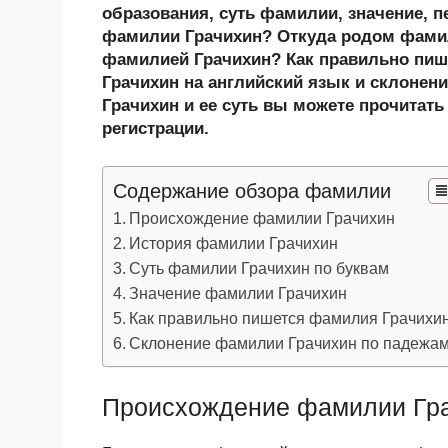
n
c
tt
g
e
.R
p
образования, суть фамилии, значение, п
o
e
er
g
J
u
e
фамилии Грачихин? Откуда родом фамил
фамилией Грачихин? Как правильно пи
kl
b
er
o
Грачихин на английский язык и склонен
a
o
ur
Грачихин и ее суть вы можете прочитать
ss
o
n
регистрации.
ni
k
al
Содержание обзора фамилии
ki
Происхождение фамилии Грачихин
История фамилии Грачихин
Суть фамилии Грачихин по буквам
Значение фамилии Грачихин
Как правильно пишется фамилия Грачихи
Склонение фамилии Грачихин по падежа
Происхождение фамилии Гр