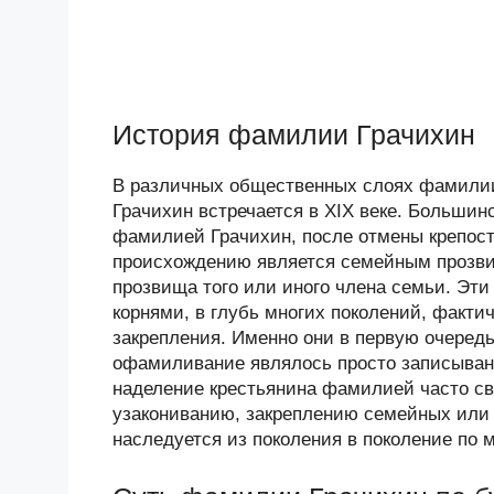
История фамилии Грачихин
В различных общественных слоях фамилии
Грачихин встречается в XIX веке. Больши
фамилией Грачихин, после отмены крепостн
происхождению является семейным прозвищ
прозвища того или иного члена семьи. Эт
корнями, в глубь многих поколений, факт
закрепления. Именно они в первую очередь
офамиливание являлось просто записыван
наделение крестьянина фамилией часто с
узакониванию, закреплению семейных или
наследуется из поколения в поколение по 