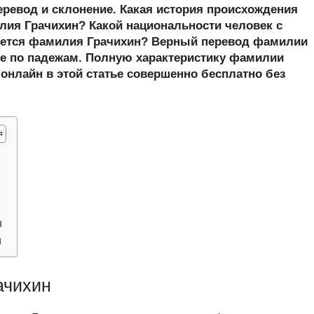
er
at
e
ail
р
еревод и склонение. Какая история происхождения
s
gr
а
ия Грачихин? Какой национальности человек с
шется фамилия Грачихин? Верный перевод фамилии
A
a
в
ие по падежам. Полную характеристику фамилии
p
m
и
 онлайн в этой статье совершенно бесплатно без
p
ть
н
м
ачихин