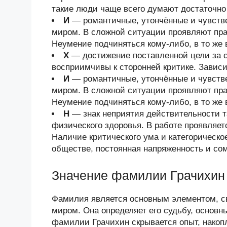
такие люди чаще всего думают достаточно 
И
— романтичные, утончённые и чувств
миром. В сложной ситуации проявляют прак
Неумение подчиняться кому-либо, в то же 
Х
— достижение поставленной цели за с
восприимчивы к сторонней критике. Завис
И
— романтичные, утончённые и чувств
миром. В сложной ситуации проявляют прак
Неумение подчиняться кому-либо, в то же 
Н
— знак неприятия действительности та
физического здоровья. В работе проявляет
Наличие критического ума и категорическо
обществе, постоянная напряженность и со
Значение фамилии Грачихин
Фамилия является основным элементом, 
миром. Она определяет его судьбу, основн
фамилии Грачихин скрывается опыт, нако