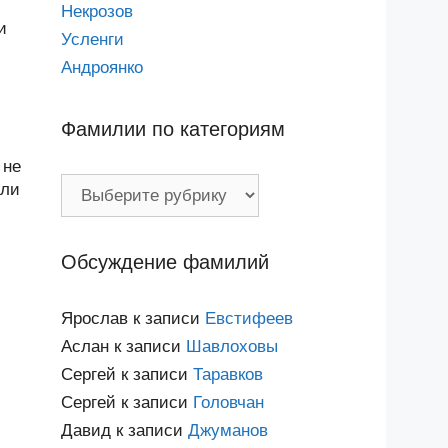
Некрозов
и
Усленги
Андроянко
Фамилии по категориям
 не
Фамилии
или
по
категориям
Обсуждение фамилий
Ярослав
к записи
Евстифеев
Аслан
к записи
Шавлоховы
Сергей
к записи
Таравков
Сергей
к записи
Головчан
Давид
к записи
Джуманов