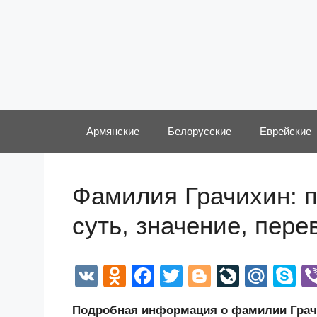
Перейти
к
содержимому
Армянские
Белорусские
Еврейские
Фамилия Грачихин: п
суть, значение, пер
V
O
F
T
Bl
Li
M
S
K
d
a
wi
o
v
ail
k
Подробная информация о фамилии Грачи