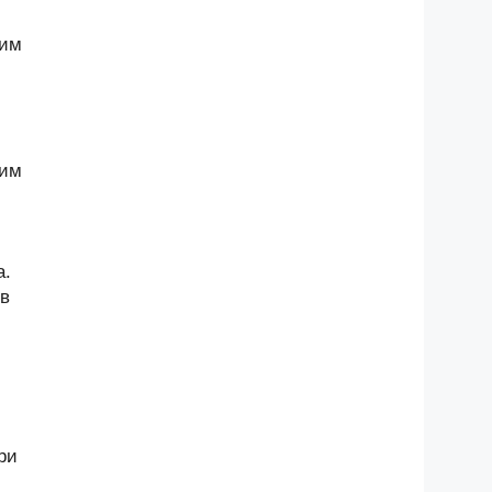
щим
щим
а.
 в
ри