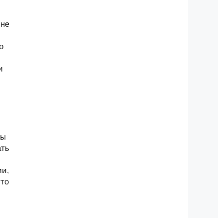
 не
о
и
ны
ать
ии,
-то