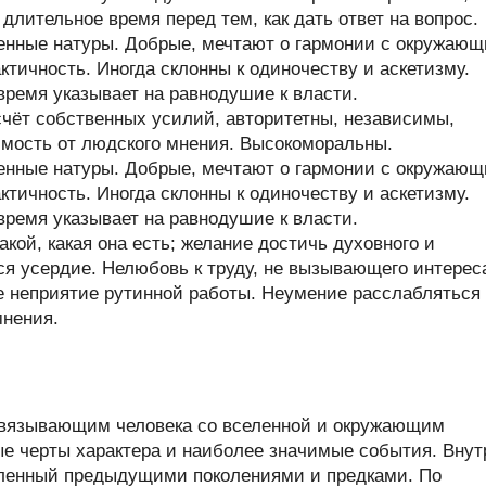
длительное время перед тем, как дать ответ на вопрос.
енные натуры. Добрые, мечтают о гармонии с окружаю
тичность. Иногда склонны к одиночеству и аскетизму.
время указывает на равнодушие к власти.
чёт собственных усилий, авторитетны, независимы,
имость от людского мнения. Высокоморальны.
енные натуры. Добрые, мечтают о гармонии с окружаю
тичность. Иногда склонны к одиночеству и аскетизму.
время указывает на равнодушие к власти.
кой, какая она есть; желание достичь духовного и
ся усердие. Нелюбовь к труду, не вызывающего интерес
е неприятие рутинной работы. Неумение расслабляться
мнения.
связывающим человека со вселенной и окружающим
ые черты характера и наиболее значимые события. Внут
пленный предыдущими поколениями и предками. По