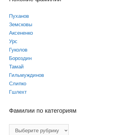
Пуханов
Земсковы
Аксененко
Урс
Гуколов
Бороздин
Тамай
Гильмуждинов
Слипко
Гшлехт
Фамилии по категориям
Фамилии
по