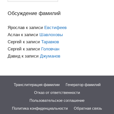
категориям
Обсуждение фамилий
Ярослав
к записи
Евстифеев
Аслан
к записи
Шавлоховы
Сергей
к записи
Таравков
Сергей
к записи
Головчан
Давид
к записи
Джуманов
Транслитерация фамилии
Генератор фамилий
Отказ от ответственности
Пользовательское соглашение
Политика конфиденциальности
Обратная связь