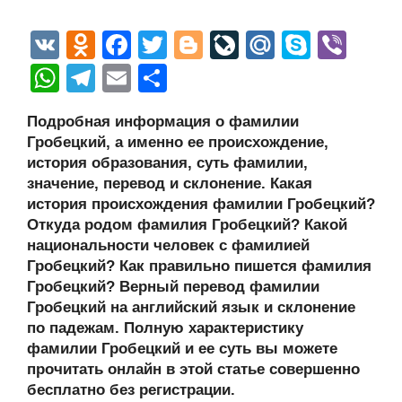
V
O
F
T
Bl
Li
M
S
Vi
K
d
a
wi
o
v
ail
ky
b
W
T
E
О
n
c
tt
g
e
.R
p
er
h
el
m
тп
Подробная информация о фамилии
o
e
er
g
J
u
e
at
e
ail
р
Гробецкий, а именно ее происхождение,
kl
b
er
o
s
gr
а
история образования, суть фамилии,
a
o
ur
значение, перевод и склонение. Какая
A
a
в
история происхождения фамилии Гробецкий?
ss
o
n
p
m
и
Откуда родом фамилия Гробецкий? Какой
ni
k
al
p
ть
национальности человек с фамилией
Гробецкий? Как правильно пишется фамилия
ki
Гробецкий? Верный перевод фамилии
Гробецкий на английский язык и склонение
по падежам. Полную характеристику
фамилии Гробецкий и ее суть вы можете
прочитать онлайн в этой статье совершенно
бесплатно без регистрации.