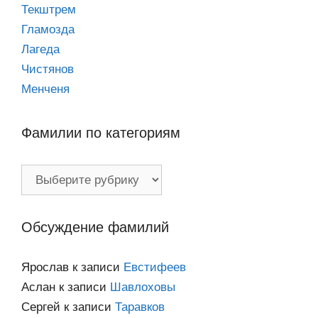
Текштрем
Гламозда
Лагеда
Чистянов
Менченя
Фамилии по категориям
Фамилии
по
категориям
Обсуждение фамилий
Ярослав
к записи
Евстифеев
Аслан
к записи
Шавлоховы
Сергей
к записи
Таравков