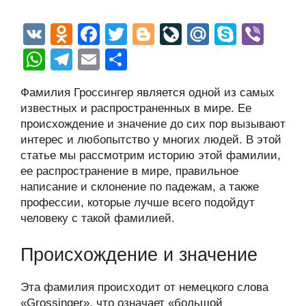
V
O
F
T
Bl
Li
M
S
Vi
K
d
a
wi
o
v
ail
ky
b
W
T
E
О
n
c
tt
g
e
.R
p
er
h
el
m
тп
Фамилия Гроссингер является одной из самых
o
e
er
g
J
u
e
at
e
ail
р
известных и распространенных в мире. Ее
kl
b
er
o
s
gr
а
происхождение и значение до сих пор вызывают
a
o
ur
интерес и любопытство у многих людей. В этой
A
a
в
статье мы рассмотрим историю этой фамилии,
ss
o
n
p
m
и
ее распространение в мире, правильное
ni
k
al
p
ть
написание и склонение по падежам, а также
профессии, которые лучше всего подойдут
ki
человеку с такой фамилией.
Происхождение и значение
Эта фамилия происходит от немецкого слова
«Grossinger», что означает «большой