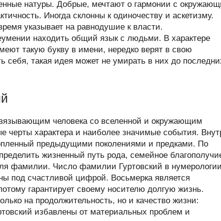
енные натуры. Добрые, мечтают о гармонии с окружаю
тичность. Иногда склонны к одиночеству и аскетизму.
время указывает на равнодушие к власти.
еумении находить общий язык с людьми. В характере
меют такую букву в имени, нередко верят в свою
ь себя, такая идея может не умирать в них до последни
ий
связывающим человека со вселенной и окружающим
ые черты характера и наиболее значимые события. Внут
копленный предыдущими поколениями и предками. По
ределить жизненный путь рода, семейное благополучи
теля фамилии. Число фамилии Гуртовский в нумерологи
ны под счастливой цифрой. Восьмерка является
потому гарантирует своему носителю долгую жизнь.
олько на продолжительность, но и качество жизни:
товский избавлены от материальных проблем и