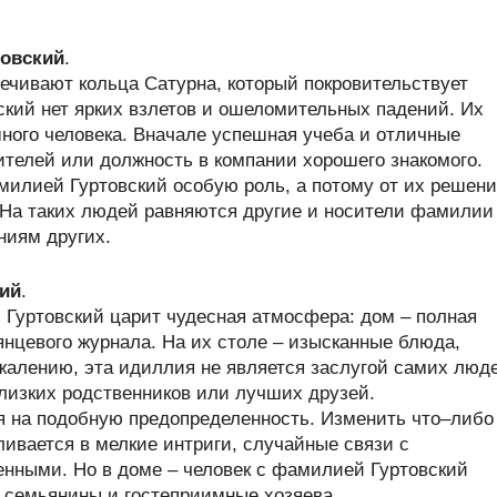
товский
.
ечивают кольца Сатурна, который покровительствует
ский нет ярких взлетов и ошеломительных падений. Их
ного человека. Вначале успешная учеба и отличные
ителей или должность в компании хорошего знакомого.
илией Гуртовский особую роль, а потому от их решен
. На таких людей равняются другие и носители фамилии
ниям других.
ий
.
Гуртовский царит чудесная атмосфера: дом – полная
нцевого журнала. На их столе – изысканные блюда,
жалению, эта идиллия не является заслугой самих люд
лизких родственников или лучших друзей.
ся на подобную предопределенность. Изменить что–либо
ливается в мелкие интриги, случайные связи с
нными. Но в доме – человек с фамилией Гуртовский
 семьянины и гостеприимные хозяева.