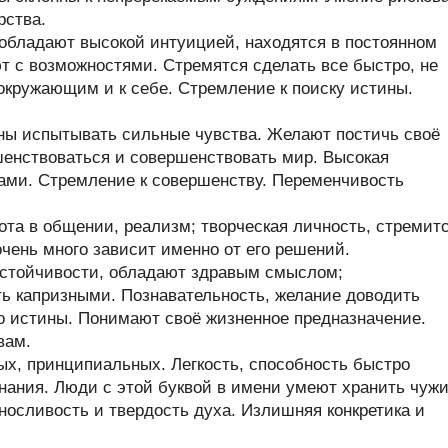
рства.
обладают высокой интуицией, находятся в постоянном
т с возможностями. Стремятся сделать все быстро, не
 окружающим и к себе. Стремление к поиску истины.
ны испытывать сильные чувства. Желают постичь своё
енствоваться и совершенствовать мир. Высокая
ами. Стремление к совершенству. Переменчивость
та в общении, реализм; творческая личность, стремит
очень много зависит именно от его решений.
стойчивости, обладают здравым смыслом;
ь капризными. Познавательность, желание доводить
до истины. Понимают своё жизненное предназначение.
вам.
х, принципиальных. Легкость, способность быстро
нания. Люди с этой буквой в имени умеют хранить чуж
ыносливость и твердость духа. Излишняя конкретика и