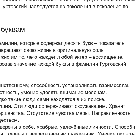
Гуртовский наследуется из поколения в поколение по
 буквам
амилии, которые содержат десять букв – показатель
ревращают свою жизнь в оригинальную роль
жно им то, чего жаждет любой актер – восхищение,
ировав значение каждой буквы в фамилии Гуртовский
инственному, способность устанавливать взаимосвязь
тность, умение уделять внимание мелочам.
ко такие люди сами находятся в их поиске.
душия. Эти люди сопереживают окружающим. Хранят
вершенства. Отсутствие чувства меры. Направленность
ществом.
верены в себе, храбрые, увлечённые личности. Способ
ры склонны к непререкаемым суждениям. Умение рисков