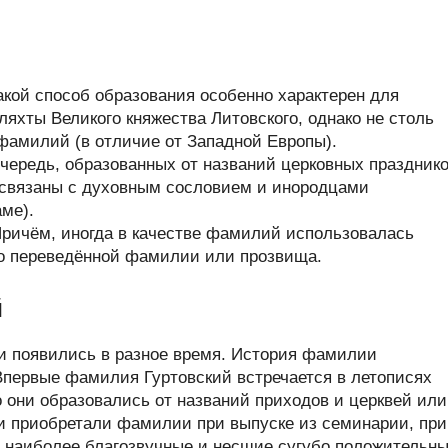
кой способ образования особенно характерен для
яхты Великого княжества Литовского, однако не столь
фамилий (в отличие от Западной Европы).
очередь, образованных от названий церковных празднико
 связаны с духовным сословием и инородцами
ме).
Причём, иногда в качестве фамилий использовалась
ьно переведённой фамилии или прозвища.
й
 появились в разное время. История фамилии
Впервые фамилия Гуртовский встречается в летописях
о они образовались от названий приходов и церквей или
и приобретали фамилии при выпуске из семинарии, при
наиболее благозвучные и несшие сугубо положительн