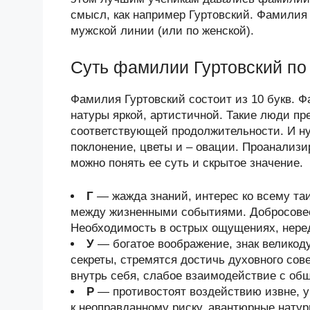
смысл, как например Гуртовский. Фамилия 
мужской линии (или по женской).
Суть фамилии Гуртовский по
Фамилия Гуртовский состоит из 10 букв. Ф
натуры яркой, артистичной. Такие люди п
соответствующей продолжительности. И ну
поклонение, цветы и – овации. Проанализ
можно понять ее суть и скрытое значение.
Г
— жажда знаний, интерес ко всему та
между жизненными событиями. Добросовес
Необходимость в острых ощущениях, неред
У
— богатое воображение, знак велико
секреты, стремятся достичь духовного со
внутрь себя, слабое взаимодействие с об
Р
— противостоят воздействию извне, у
к неоправданному риску, авантюрные нату