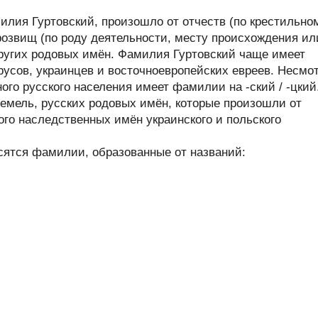
лия Гуртовский, произошло от отчеств (по крестильно
розвищ (по роду деятельности, месту происхождения ил
других родовых имён. Фамилия Гуртовский чаще имеет
русов, украинцев и восточноевропейских евреев. Несмо
ого русского населения имеет фамилии на -ский / -цкий
емель, русских родовых имён, которые произошли от
ого наследственных имён украинского и польского
сятся фамилии, образованные от названий: