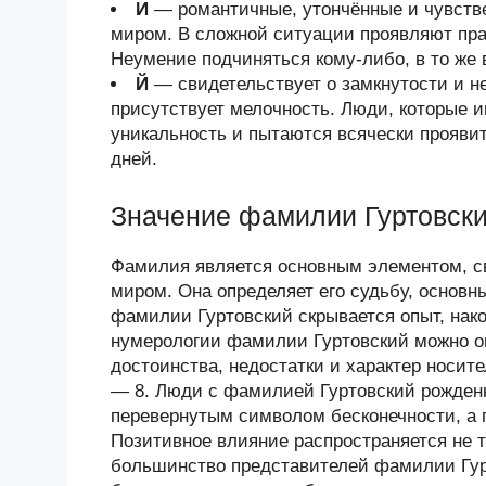
И
— романтичные, утончённые и чувств
миром. В сложной ситуации проявляют прак
Неумение подчиняться кому-либо, в то же 
Й
— свидетельствует о замкнутости и н
присутствует мелочность. Люди, которые и
уникальность и пытаются всячески проявит
дней.
Значение фамилии Гуртовск
Фамилия является основным элементом, 
миром. Она определяет его судьбу, основн
фамилии Гуртовский скрывается опыт, на
нумерологии фамилии Гуртовский можно оп
достоинства, недостатки и характер носи
— 8. Люди с фамилией Гуртовский рожден
перевернутым символом бесконечности, а 
Позитивное влияние распространяется не т
большинство представителей фамилии Гур