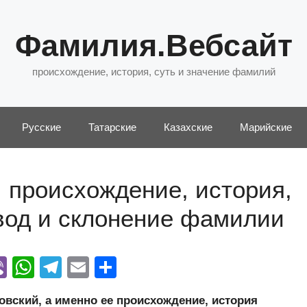
Фамилия.Вебсайт
происхождение, история, суть и значение фамилий
Русские
Татарские
Казахские
Марийские
 происхождение, история,
евод и склонение фамилии
Vi
W
T
E
О
y
b
h
el
m
тп
вский, а именно ее происхождение, история