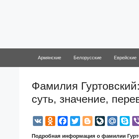
Перейти
к
содержимому
Армянские
Белорусские
Еврейские
Фамилия Гуртовский:
суть, значение, пер
V
O
F
T
Bl
Li
M
S
K
d
a
wi
o
v
ail
k
Подробная информация о фамилии Гурто