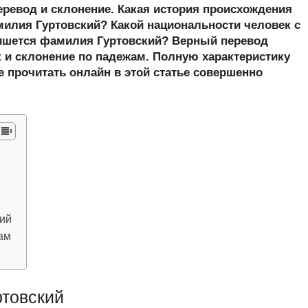
er
at
e
ail
р
еревод и склонение. Какая история происхождения
s
gr
а
илия Гуртовский? Какой национальности человек с
ишется фамилия Гуртовский? Верный перевод
A
a
в
 и склонение по падежам. Полную характеристику
p
m
и
 прочитать онлайн в этой статье совершенно
p
ть
кий
ам
товский