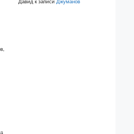
Давид
к записи
Джуманов
в,
ый