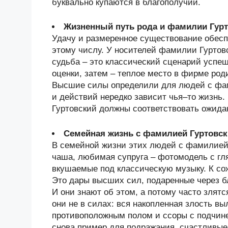
буквально купаются в благополучии.
Жизненный путь рода и фамилии Гур
Удачу и размеренное существование обесп
этому числу. У носителей фамилии Гуртов
судьба – это классический сценарий успеш
оценки, затем – теплое место в фирме род
Высшие силы определили для людей с фам
и действий нередко зависит чья–то жизнь
Гуртовский должны соответствовать ожида
Семейная жизнь с фамилией Гуртовск
В семейной жизни этих людей с фамилией 
чаша, любимая супруга – фотомодель с гля
вкушаемые под классическую музыку. К со
Это дары высших сил, подаренные через б
И они знают об этом, а потому часто злят
они не в силах: вся накопленная злость вы
противоположным полом и ссоры с подчине
снова пример для подражания, счастливые