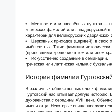
Местности или населённых пунктов — та
княжеских фамилий или западнорусской шл
характерен для великорусских дворянских 
Церковных приходов (церквей), в свою 
имён святых. Такие фамилии исторически
(принявшими крещение в том или ином хра
Искусственно созданные в семинарии. 
греческая или латинская калька с буквал
История фамилии Гуртовски
В различных общественных слоях фамилии
Гуртовский насчитывает долгую историю. 
духовенства с середины XVIII века. Обычн
имени отца. Некоторые священнослужител
этом лучшим ученикам давались фамилии 