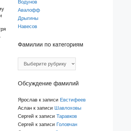
Водунов
му
Авалофф
и
Дрыгины
Навесов
тря
.
Фамилии по категориям
Фамилии
по
категориям
Обсуждение фамилий
Ярослав
к записи
Евстифеев
Аслан
к записи
Шавлоховы
Сергей
к записи
Таравков
Сергей
к записи
Головчан