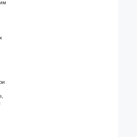
щим
х
ри
е,
и