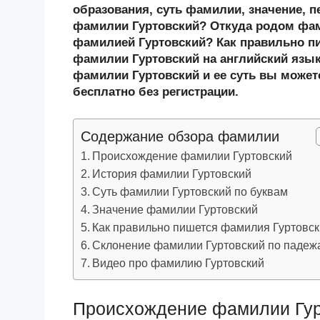
n
c
tt
g
e
.R
p
образования, суть фамилии, значение, п
o
e
er
g
J
u
e
фамилии Гуртовский? Откуда родом фам
фамилией Гуртовский? Как правильно п
kl
b
er
o
фамилии Гуртовский на английский язык
a
o
ur
фамилии Гуртовский и ее суть вы можете
ss
o
n
бесплатно без регистрации.
ni
k
al
Содержание обзора фамилии
ki
Происхождение фамилии Гуртовский
История фамилии Гуртовский
Суть фамилии Гуртовский по буквам
Значение фамилии Гуртовский
Как правильно пишется фамилия Гуртовс
Склонение фамилии Гуртовский по падеж
Видео про фамилию Гуртовский
Происхождение фамилии Гур