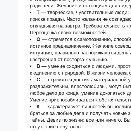
ради цели. Желание и потенциал для лиде
Т
— творческие, чувствительные люди; 
поиске правды. Часто желания не совпадаю
откладывая на завтра. Требовательность к
Переоценка своих возможностей.
О
— стремятся к самопознанию, способ
истинное предназначение. Желание соверш
интуиция, правильно распоряжаются деньг
настроения от восторга к унынию.
В
— умение сходиться с людьми, просто
к единению с природой. В жизни человека 
С
— стремятся достичь материальной у
раздражительны, властолюбивы, могут быт
любое дело до конца, умение докопаться 
Умение приспосабливаться к обстоятельст
К
— характеризует личностей выносливы
браться за любые дела и получать новые з
тайны. Девиз по жизни: все или ничего. В
отсутствие полутонов.