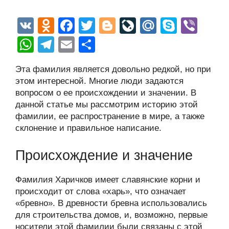
V
O
F
T
Bl
Li
M
S
Vi
K
d
a
wi
o
v
ail
ky
b
W
T
E
О
n
c
tt
g
e
.R
p
er
h
el
m
тп
Эта фамилия является довольно редкой, но при
o
e
er
g
J
u
e
at
e
ail
р
этом интересной. Многие люди задаются
kl
b
er
o
s
gr
а
вопросом о ее происхождении и значении. В
a
o
ur
данной статье мы рассмотрим историю этой
A
a
в
фамилии, ее распространение в мире, а также
ss
o
n
p
m
и
склонение и правильное написание.
ni
k
al
p
ть
ki
Происхождение и значение
Фамилия Харичков имеет славянские корни и
происходит от слова «харь», что означает
«бревно». В древности бревна использовались
для строительства домов, и, возможно, первые
носители этой фамилии были связаны с этой