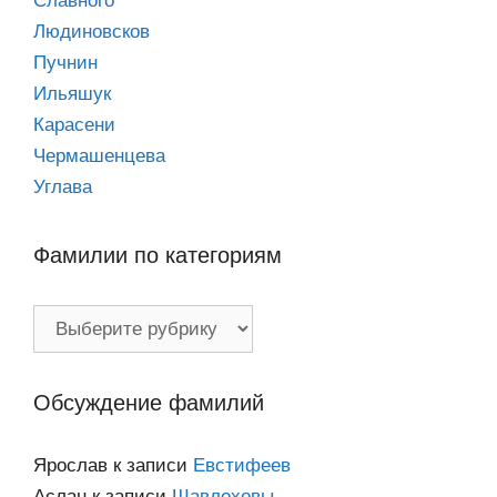
Славного
Людиновсков
Пучнин
Ильяшук
Карасени
Чермашенцева
Углава
Фамилии по категориям
Фамилии
по
категориям
Обсуждение фамилий
Ярослав
к записи
Евстифеев
Аслан
к записи
Шавлоховы