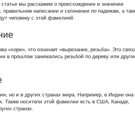
er
at
e
ail
р
 статье мы расскажем о происхождении и значении
s
gr
а
, правильном написании и склонении по падежам, а так
дут человеку с этой фамилией.
A
a
в
p
m
и
ние
p
ть
ва «хори», что означает «вырезание, резьба». Это связ
лии в прошлом занимались резьбой по дереву или друг
е
ии, но и в других странах мира. Например, в Индии она
х. Также носители этой фамилии есть в США, Канаде,
угих странах.