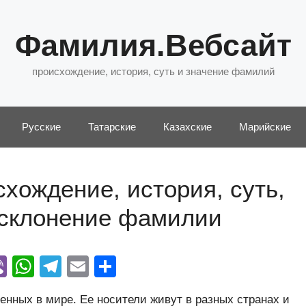
Фамилия.Вебсайт
происхождение, история, суть и значение фамилий
Русские
Татарские
Казахские
Марийские
хождение, история, суть,
 склонение фамилии
Vi
W
T
E
О
y
b
h
el
m
тп
енных в мире. Ее носители живут в разных странах и