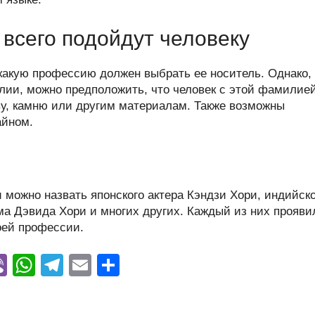
всего подойдут человеку
 какую профессию должен выбрать ее носитель. Однако,
ии, можно предположить, что человек с этой фамилие
ву, камню или другим материалам. Также возможны
айном.
можно назвать японского актера Кэндзи Хори, индийско
ма Дэвида Хори и многих других. Каждый из них прояви
воей профессии.
Vi
W
T
E
О
y
b
h
el
m
тп
er
at
e
ail
р