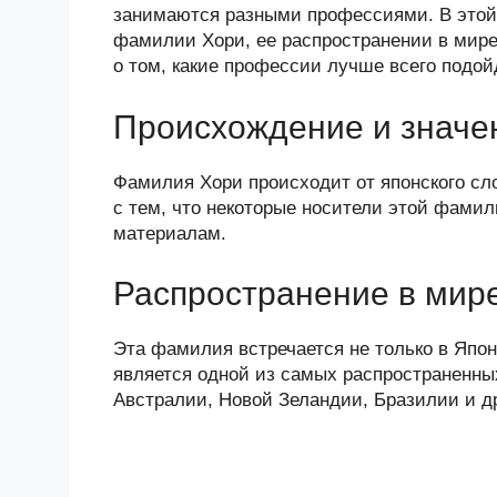
n
c
tt
g
e
.R
p
занимаются разными профессиями. В этой
o
e
er
g
J
u
e
фамилии Хори, ее распространении в мире
о том, какие профессии лучше всего подой
kl
b
er
o
a
o
ur
Происхождение и значе
ss
o
n
ni
k
al
Фамилия Хори происходит от японского сло
с тем, что некоторые носители этой фами
ki
материалам.
Распространение в мир
Эта фамилия встречается не только в Япон
является одной из самых распространенны
Австралии, Новой Зеландии, Бразилии и др