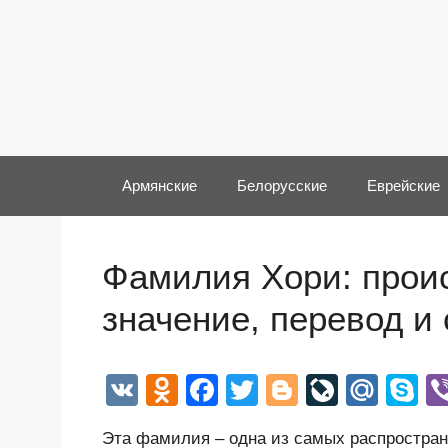
Перейти
к
содержимому
Армянские
Белорусские
Еврейские
Фамилия Хори: проис
значение, перевод и
V
O
F
T
Bl
Li
M
S
K
d
a
wi
o
v
ail
k
Эта фамилия – одна из самых распростран