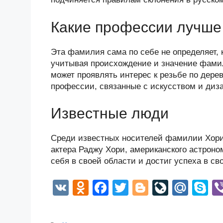
Какие профессии лучше 
Эта фамилия сама по себе не определяет,
учитывая происхождение и значение фамил
может проявлять интерес к резьбе по дере
профессии, связанные с искусством и диз
Известные люди
Среди известных носителей фамилии Хори 
актера Раджу Хори, американского астроно
себя в своей области и достиг успеха в с
V
O
F
T
Bl
Li
M
S
K
d
a
wi
o
v
ail
k
n
c
tt
g
e
.R
p