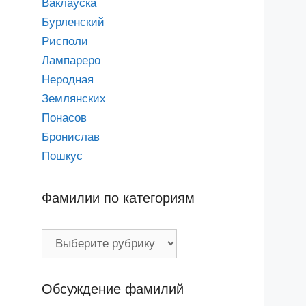
Ваклауска
Бурленский
Рисполи
Лампареро
Неродная
Землянских
Понасов
Бронислав
Пошкус
Фамилии по категориям
Фамилии
по
категориям
Обсуждение фамилий