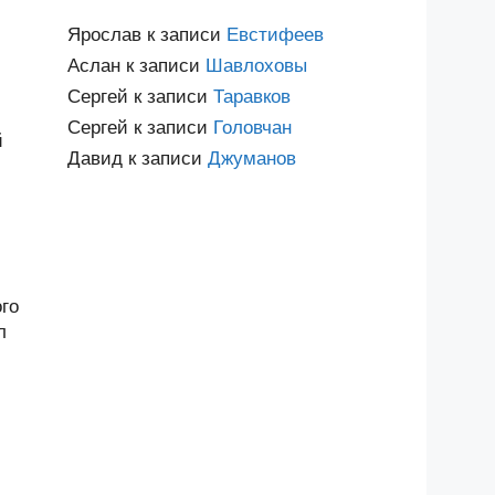
Ярослав
к записи
Евстифеев
Аслан
к записи
Шавлоховы
Сергей
к записи
Таравков
Сергей
к записи
Головчан
й
Давид
к записи
Джуманов
го
л