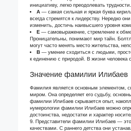
инициативу, легко преодолевать трудности
А
— самая сильная и яркая буква кири
всегда стремятся к лидерству. Нередко он
изменить, достичь наивысшего уровня ком
Е
— самовыражение, стремление к обмен
Проницательны, понимают мир тайн. Болтл
могут часто менять место жительства, неп
В
— умение сходиться с людьми, просто
к единению с природой. В жизни человека 
Значение фамилии Илибаев
Фамилия является основным элементом, 
миром. Она определяет его судьбу, основн
фамилии Илибаев скрывается опыт, накоп
нумерологии фамилии Илибаев можно опре
достоинства, недостатки и характер нос
9. Представители фамилии Илибаев — это
качествами. С раннего детства они устан