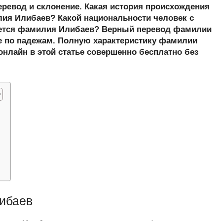
er
at
e
ail
р
еревод и склонение. Какая история происхождения
s
gr
а
я Илибаев? Какой национальности человек с
ется фамилия Илибаев? Верный перевод фамилии
A
a
в
е по падежам. Полную характеристику фамилии
p
m
и
онлайн в этой статье совершенно бесплатно без
p
ть
в
ибаев