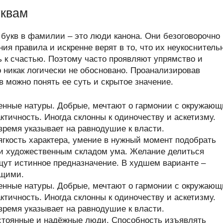
уквам
 букв в фамилии – это люди канона. Они безоговорочно
я правила и искренне верят в то, что их неукоснитель
 к счастью. Поэтому часто проявляют упрямство и
о никак логически не обосновано. Проанализировав
 можно понять ее суть и скрытое значение.
енные натуры. Добрые, мечтают о гармонии с окружаю
тичность. Иногда склонны к одиночеству и аскетизму.
время указывает на равнодушие к власти.
гкость характера, умение в нужный момент подобрать
 и художественным складом ума. Желание делиться
щут истинное предназначение. В худшем варианте –
ющими.
енные натуры. Добрые, мечтают о гармонии с окружаю
тичность. Иногда склонны к одиночеству и аскетизму.
время указывает на равнодушие к власти.
стоянные и надёжные люди. Способность изъявлять