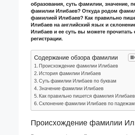
n
c
tt
g
e
.R
p
образования, суть фамилии, значение, п
o
e
er
g
J
u
e
фамилии Илибаев? Откуда родом фамили
фамилией Илибаев? Как правильно пиш
kl
b
er
o
Илибаев на английский язык и склонени
a
o
ur
Илибаев и ее суть вы можете прочитать 
ss
o
n
регистрации.
ni
k
al
Содержание обзора фамилии
ki
Происхождение фамилии Илибаев
История фамилии Илибаев
Суть фамилии Илибаев по буквам
Значение фамилии Илибаев
Как правильно пишется фамилия Илибае
Склонение фамилии Илибаев по падежам
Происхождение фамилии Ил