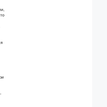
ии,
-то
.
ся
ри
—