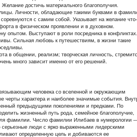
. Желание достичь материального благополучия.
ллицы. Личности, обладающие такими буквами в фамил
и соревнуются с самим собой. Указывает на желание что
форта в физическом проявлении и в духовном.
у опытом. Выступают в роли посредника в конфликтах
ивы. Сильная любовь к путешествиям, в жизни такие
оседливы.
та в общении, реализм; творческая личность, стремит
очень много зависит именно от его решений.
связывающим человека со вселенной и окружающим
ые черты характера и наиболее значимые события. Внут
ленный предыдущими поколениями и предками. По
делить жизненный путь рода, семейное благополучие,
ителя фамилии. Число фамилии Илибаев в нумерологии 
 серьезные люди с ярко выраженными лидерскими
авливают определенную цель и добиваются ее