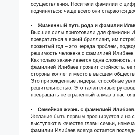
осуществления. Носители фамилии с цифро
подчиняться: чаще всего они стараются д
Жизненный путь рода и фамилии Или
Высшие силы приготовили для фамилии Ил
превратиться в яркий бриллиант, им потре
прожитый год – это череда проблем, подв
решимость человека с фамилией Илибаев и
Как только заканчивается одна сложность, 
фамилией Илибаев проявит стойкость, ее 
стороны коллег и место в высшем обществ
Это прирожденные лидеры, способные увл
решительностью. Это талантливые руково
превращать не ограненный алмаз в настоя
Семейная жизнь с фамилией Илибаев
Желание быть первым проецируется и на 
выступают в качестве главы семьи, намеча
фамилии Илибаев всегда остается последне