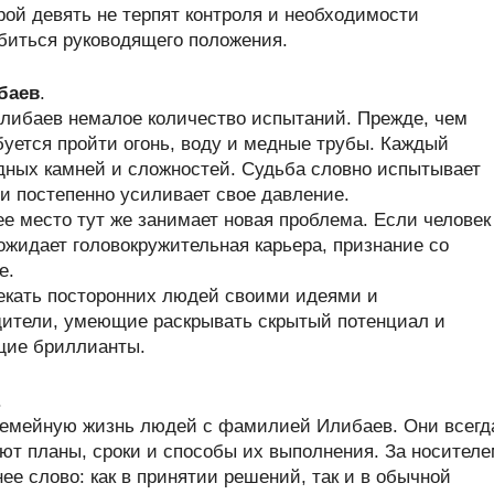
й девять не терпят контроля и необходимости
обиться руководящего положения.
баев
.
ибаев немалое количество испытаний. Прежде, чем
буется пройти огонь, воду и медные трубы. Каждый
одных камней и сложностей. Судьба словно испытывает
 постепенно усиливает свое давление.
ее место тут же занимает новая проблема. Если человек
ожидает головокружительная карьера, признание со
е.
екать посторонних людей своими идеями и
дители, умеющие раскрывать скрытый потенциал и
щие бриллианты.
.
семейную жизнь людей с фамилией Илибаев. Они всегд
ют планы, сроки и способы их выполнения. За носител
е слово: как в принятии решений, так и в обычной