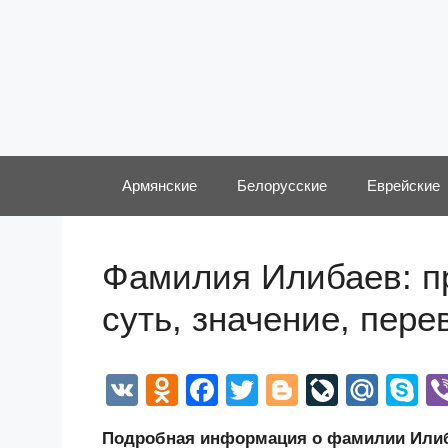
Перейти
к
содержимому
Армянские
Белорусские
Еврейские
Фамилия Илибаев: п
суть, значение, пер
V
O
F
T
Bl
Li
M
S
K
d
a
wi
o
v
ail
k
Подробная информация о фамилии Илиба