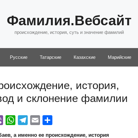
Фамилия.Вебсайт
происхождение, история, суть и значение фамилий
Русские
Татарские
Казахские
Марийские
роисхождение, история,
евод и склонение фамилии
Vi
W
T
E
О
y
b
h
el
m
тп
ев, а именно ее происхождение, история