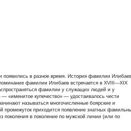
 появились в разное время. История фамилии Илибае
 упоминание фамилии Илибаев встречается в XVIII—XIX
 распространяться фамилии у служащих людей и у
ое — «именитое купечество» — удостаивалось чести
начинают называться многочисленные боярские и
ой промежуток приходится появление знатных фамильн
з поколения в поколение по мужской линии (или по