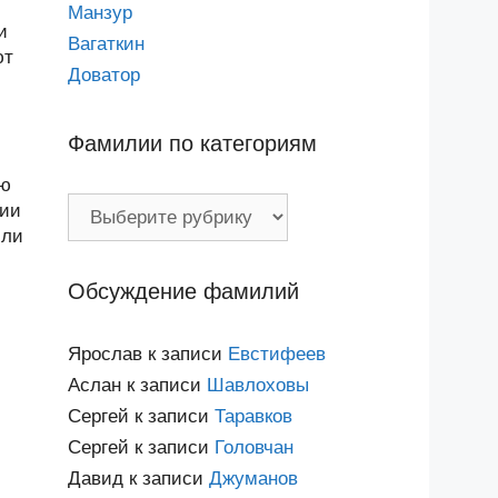
Манзур
и
Вагаткин
ют
Доватор
Фамилии по категориям
ью
Фамилии
лии
по
или
категориям
Обсуждение фамилий
Ярослав
к записи
Евстифеев
Аслан
к записи
Шавлоховы
Сергей
к записи
Таравков
Сергей
к записи
Головчан
Давид
к записи
Джуманов