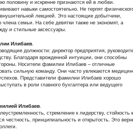
ою половину и искренне признаются ей в любви.
рививают навыки самостоятельно. Не терпят физическог
 внушительной лекцией. Это настоящие добытчики,
 члена семьи. На себе девятки также не экономят, а
жду и стильные аксессуары.
лии Илибаев
.
водящие должности: директор предприятия, руководит
дству. Благодаря врожденной интуиции, они способны
стороны. Носители фамилии Илибаев – отличные
вать сильную команду. Они часто увлекаются медицин
 успехов. Представители фамилии Илибаев хорошо
ыступать в роли главного бухгалтера или ведущего
амилией Илибаев
.
еустремленность, стремление к лидерству, стойкость 
ся честность, принципиальность и открытость. Это вер
оллеги.