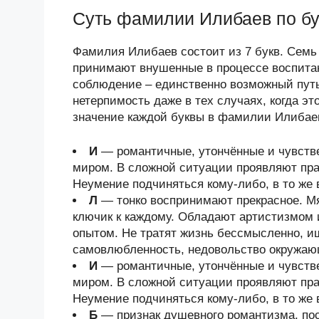
Суть фамилии Илибаев по б
Фамилия Илибаев состоит из 7 букв. Семь
принимают внушенные в процессе воспитани
соблюдение – единственно возможный путь
нетерпимость даже в тех случаях, когда эт
значение каждой буквы в фамилии Илибаев
И
— романтичные, утончённые и чувств
миром. В сложной ситуации проявляют прак
Неумение подчиняться кому-либо, в то же 
Л
— тонко воспринимают прекрасное. Мя
ключик к каждому. Обладают артистизмом
опытом. Не тратят жизнь бессмысленно, и
самовлюбленность, недовольство окружа
И
— романтичные, утончённые и чувств
миром. В сложной ситуации проявляют прак
Неумение подчиняться кому-либо, в то же 
Б
— признак душевного романтизма, по