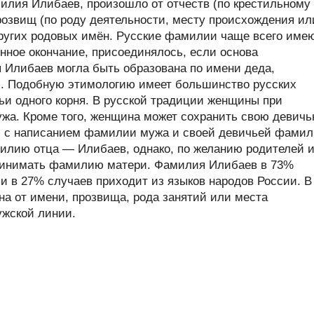
лия Илибаев, произошло от отчеств (по крестильному
розвищ (по роду деятельности, месту происхождения ил
 других родовых имён. Русские фамилии чаще всего име
нное окончание, присоединялось, если основа
я Илибаев могла быть образована по имени деда,
и. Подобную этимологию имеет большинство русских
ьи одного корня. В русской традиции женщины при
жа. Кроме того, женщина может сохранить свою девич
с написанием фамилии мужа и своей девичьей фами
илию отца — Илибаев, однако, по желанию родителей 
 принимать фамилию матери. Фамилия Илибаев в 73%
и в 27% случаев приходит из языков народов России. В
а от имени, прозвища, рода занятий или места
ужской линии.