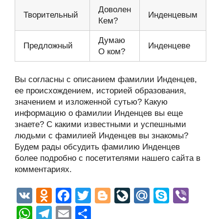
Доволен
Творительный
Инденцевым
Кем?
Думаю
Предложный
Инденцеве
О ком?
Вы согласны с описанием фамилии Инденцев,
ее происхождением, историей образования,
значением и изложенной сутью? Какую
информацию о фамилии Инденцев вы еще
знаете? С какими известными и успешными
людьми с фамилией Инденцев вы знакомы?
Будем рады обсудить фамилию Инденцев
более подробно с посетителями нашего сайта в
комментариях.
V
O
F
T
Bl
Li
M
S
Vi
K
d
a
wi
o
v
ail
ky
b
W
T
E
О