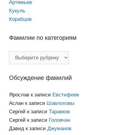
Артемьев
Кукуль
Корабцов
Фамилии по категориям
Фамилии
по
категориям
Обсуждение фамилий
Ярослав
к записи
Евстифеев
Аслан
к записи
Шавлоховы
Сергей
к записи
Таравков
Сергей
к записи
Головчан
Давид
к записи
Джуманов