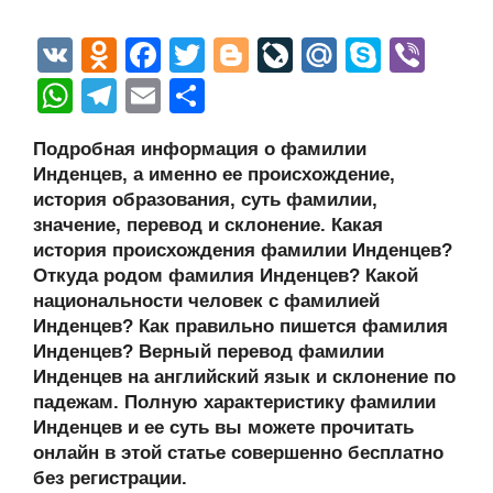
V
O
F
T
Bl
Li
M
S
Vi
K
d
a
wi
o
v
ail
ky
b
W
T
E
О
n
c
tt
g
e
.R
p
er
h
el
m
тп
Подробная информация о фамилии
o
e
er
g
J
u
e
at
e
ail
р
Инденцев, а именно ее происхождение,
kl
b
er
o
s
gr
а
история образования, суть фамилии,
a
o
ur
значение, перевод и склонение. Какая
A
a
в
история происхождения фамилии Инденцев?
ss
o
n
p
m
и
Откуда родом фамилия Инденцев? Какой
ni
k
al
p
ть
национальности человек с фамилией
Инденцев? Как правильно пишется фамилия
ki
Инденцев? Верный перевод фамилии
Инденцев на английский язык и склонение по
падежам. Полную характеристику фамилии
Инденцев и ее суть вы можете прочитать
онлайн в этой статье совершенно бесплатно
без регистрации.