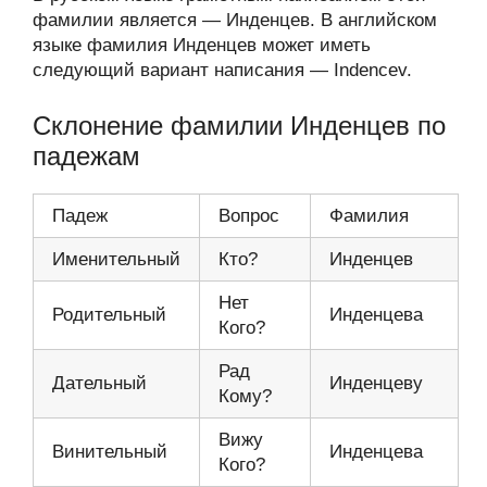
фамилии является — Инденцев. В английском
языке фамилия Инденцев может иметь
следующий вариант написания — Indencev.
Склонение фамилии Инденцев по
падежам
Падеж
Вопрос
Фамилия
Именительный
Кто?
Инденцев
Нет
Родительный
Инденцева
Кого?
Рад
Дательный
Инденцеву
Кому?
Вижу
Винительный
Инденцева
Кого?