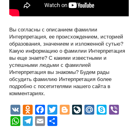
Вы согласны с описанием фамилии
Интерпретация, ее происхождением, историей
образования, значением и изложенной сутью?
Какую информацию о фамилии Интерпретация
вы еще знаете? С какими известными и
успешными людьми с фамилией
Интерпретация вы знакомы? Будем рады
обсудить фамилию Интерпретация более
подробно с посетителями нашего сайта в
комментариях.
V
O
F
T
Bl
Li
M
S
Vi
K
d
a
wi
o
v
ail
ky
b
W
T
E
О
n
c
tt
g
e
.R
p
er
h
el
m
тп