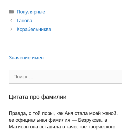
o
e
er
g
J
u
e
at
e
ail
р
kl
b
er
o
s
gr
а
Рубрики
Популярные
a
o
ur
A
a
в
Post
Ганова
ss
o
n
navigation
p
m
и
Корабельниква
ni
k
al
p
ть
ki
Значение имен
Поиск:
Цитата про фамилии
Правда, с той поры, как Аня стала моей женой,
ее официальная фамилия — Безрукова, а
Матисон она оставила в качестве творческого