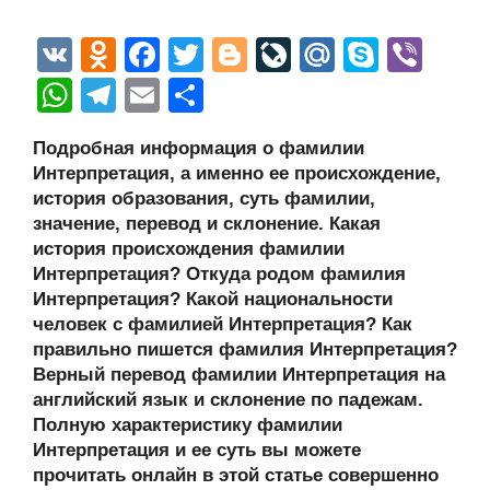
V
O
F
T
Bl
Li
M
S
Vi
K
d
a
wi
o
v
ail
ky
b
W
T
E
О
n
c
tt
g
e
.R
p
er
h
el
m
тп
Подробная информация о фамилии
o
e
er
g
J
u
e
at
e
ail
р
Интерпретация, а именно ее происхождение,
kl
b
er
o
s
gr
а
история образования, суть фамилии,
a
o
ur
значение, перевод и склонение. Какая
A
a
в
история происхождения фамилии
ss
o
n
p
m
и
Интерпретация? Откуда родом фамилия
ni
k
al
p
ть
Интерпретация? Какой национальности
человек с фамилией Интерпретация? Как
ki
правильно пишется фамилия Интерпретация?
Верный перевод фамилии Интерпретация на
английский язык и склонение по падежам.
Полную характеристику фамилии
Интерпретация и ее суть вы можете
прочитать онлайн в этой статье совершенно