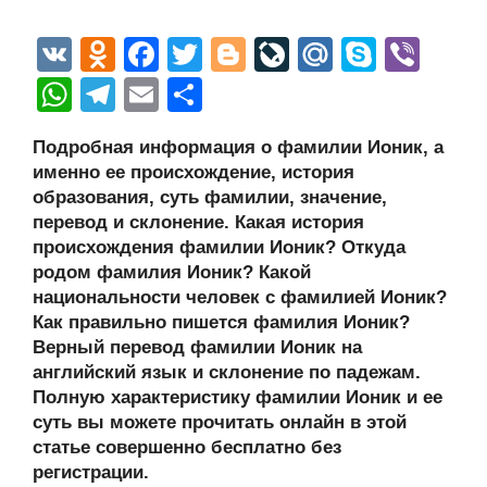
V
O
F
T
Bl
Li
M
S
Vi
K
d
a
wi
o
v
ail
ky
b
W
T
E
О
n
c
tt
g
e
.R
p
er
h
el
m
тп
Подробная информация о фамилии Ионик, а
o
e
er
g
J
u
e
at
e
ail
р
именно ее происхождение, история
kl
b
er
o
s
gr
а
образования, суть фамилии, значение,
a
o
ur
перевод и склонение. Какая история
A
a
в
происхождения фамилии Ионик? Откуда
ss
o
n
p
m
и
родом фамилия Ионик? Какой
ni
k
al
p
ть
национальности человек с фамилией Ионик?
Как правильно пишется фамилия Ионик?
ki
Верный перевод фамилии Ионик на
английский язык и склонение по падежам.
Полную характеристику фамилии Ионик и ее
суть вы можете прочитать онлайн в этой
статье совершенно бесплатно без
регистрации.