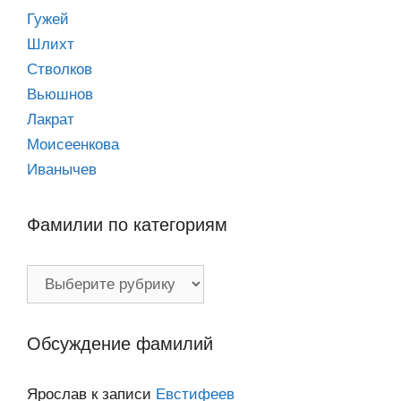
Гужей
Шлихт
Стволков
Вьюшнов
Лакрат
Моисеенкова
Иванычев
Фамилии по категориям
Фамилии
по
категориям
Обсуждение фамилий
Ярослав
к записи
Евстифеев