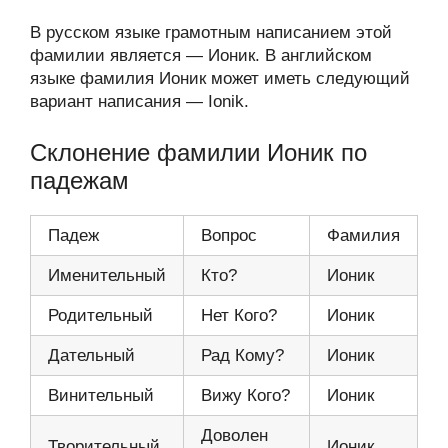
В русском языке грамотным написанием этой
фамилии является — Ионик. В английском
языке фамилия Ионик может иметь следующий
вариант написания — Ionik.
Склонение фамилии Ионик по
падежам
Падеж
Вопрос
Фамилия
Именительный
Кто?
Ионик
Родительный
Нет Кого?
Ионик
Дательный
Рад Кому?
Ионик
Винительный
Вижу Кого?
Ионик
Доволен
Творительный
Ионик