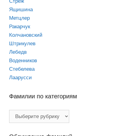
Стреж
Ящишина
Метцлер
Ракарчук
Колчановский
Штрикулев
Лебедв
Воденников
Стебелева
Лаарусси
Фамилии по категориям
Фамилии
по
категориям