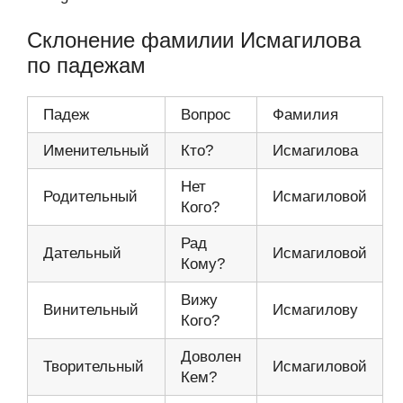
Склонение фамилии Исмагилова
по падежам
Падеж
Вопрос
Фамилия
Именительный
Кто?
Исмагилова
Нет
Родительный
Исмагиловой
Кого?
Рад
Дательный
Исмагиловой
Кому?
Вижу
Винительный
Исмагилову
Кого?
Доволен
Творительный
Исмагиловой
Кем?