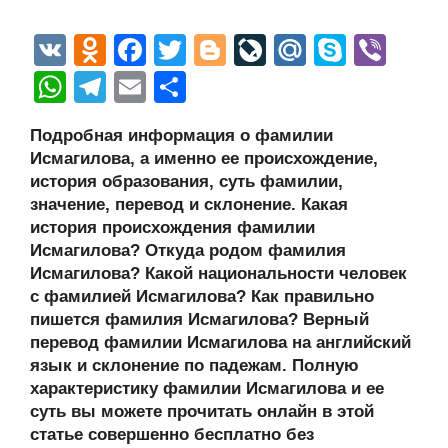
V
O
F
T
Bl
Li
M
S
Vi
K
d
a
wi
o
v
ail
ky
b
W
T
E
О
n
c
tt
g
e
.R
p
er
h
el
m
тп
Подробная информация о фамилии
o
e
er
g
J
u
e
at
e
ail
р
Исмагилова, а именно ее происхождение,
kl
b
er
o
s
gr
а
история образования, суть фамилии,
a
o
ur
значение, перевод и склонение. Какая
A
a
в
история происхождения фамилии
ss
o
n
p
m
и
Исмагилова? Откуда родом фамилия
ni
k
al
p
ть
Исмагилова? Какой национальности человек
с фамилией Исмагилова? Как правильно
ki
пишется фамилия Исмагилова? Верный
перевод фамилии Исмагилова на английский
язык и склонение по падежам. Полную
характеристику фамилии Исмагилова и ее
суть вы можете прочитать онлайн в этой
статье совершенно бесплатно без