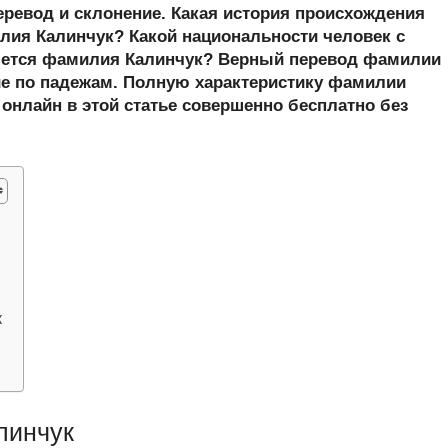
er
at
e
ail
р
еревод и склонение. Какая история происхождения
s
gr
а
ия Калинчук? Какой национальности человек с
шется фамилия Калинчук? Верный перевод фамилии
A
a
в
ие по падежам. Полную характеристику фамилии
p
m
и
 онлайн в этой статье совершенно бесплатно без
p
ть
к
м
линчук