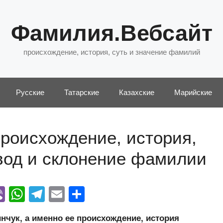
Фамилия.Вебсайт
происхождение, история, суть и значение фамилий
Русские
Татарские
Казахские
Марийские
роисхождение, история,
евод и склонение фамилии
Vi
W
T
E
О
y
b
h
el
m
тп
чук, а именно ее происхождение, история