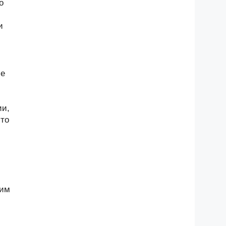
о
и
ие
ии,
-то
щим