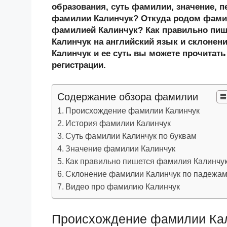
n
c
tt
g
e
.R
p
образования, суть фамилии, значение, п
o
e
er
g
J
u
e
фамилии Калинчук? Откуда родом фамил
фамилией Калинчук? Как правильно пи
kl
b
er
o
Калинчук на английский язык и склонен
a
o
ur
Калинчук и ее суть вы можете прочитать
ss
o
n
регистрации.
ni
k
al
Содержание обзора фамилии
ki
Происхождение фамилии Калинчук
История фамилии Калинчук
Суть фамилии Калинчук по буквам
Значение фамилии Калинчук
Как правильно пишется фамилия Калинчу
Склонение фамилии Калинчук по падежа
Видео про фамилию Калинчук
Происхождение фамилии Ка