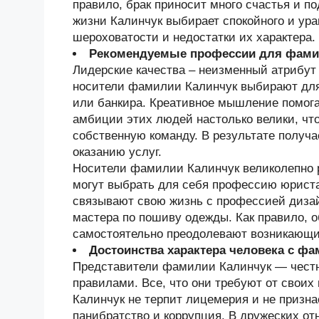
правило, брак приносит много счастья и п
жизни Калинчук выбирает спокойного и ура
шероховатости и недостатки их характера.
Рекомендуемые профессии для фами
Лидерские качества – неизменный атрибут
носители фамилии Калинчук выбирают для
или банкира. Креативное мышление помога
амбиции этих людей настолько велики, что
собственную команду. В результате получа
оказанию услуг.
Носители фамилии Калинчук великолепно р
могут выбрать для себя профессию юрист
связывают свою жизнь с профессией дизай
мастера по пошиву одежды. Как правило, 
самостоятельно преодолевают возникающи
Достоинства характера человека с ф
Представители фамилии Калинчук — честн
правилами. Все, что они требуют от своих
Калинчук не терпит лицемерия и не призн
панибратство и коррупция. В дружеских о