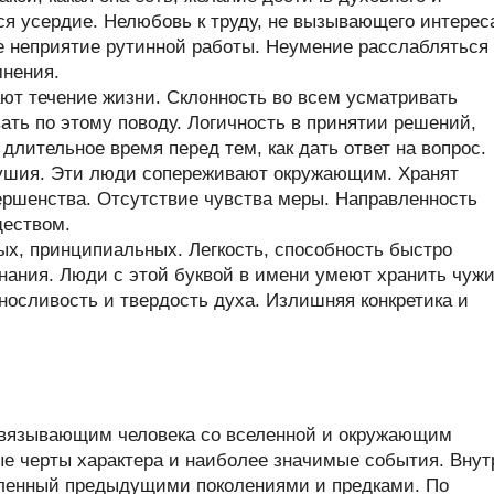
ся усердие. Нелюбовь к труду, не вызывающего интерес
е неприятие рутинной работы. Неумение расслабляться
мнения.
т течение жизни. Склонность во всем усматривать
ть по этому поводу. Логичность в принятии решений,
длительное время перед тем, как дать ответ на вопрос.
душия. Эти люди сопереживают окружающим. Хранят
вершенства. Отсутствие чувства меры. Направленность
ществом.
х, принципиальных. Легкость, способность быстро
нания. Люди с этой буквой в имени умеют хранить чуж
ыносливость и твердость духа. Излишняя конкретика и
связывающим человека со вселенной и окружающим
ые черты характера и наиболее значимые события. Внут
пленный предыдущими поколениями и предками. По