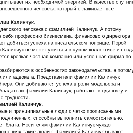
одпитывает их необходимой энергией. В качестве спутни
вновешенного человека, который сглаживает все
лии Калинчук
.
 делового человека с фамилией Калинчук. А потому
 себя профессию бизнесмена, финансового директора
ет добиться успеха на писательском поприще. Порой
 Калинчук не может ужиться в чужом коллективе и созд
ется крепкая частная компания или успешная фирма по
азбираются в особенностях законодательства, а потом
а или адвоката. Представители фамилии Калинчук
нера. Они добиваются успеха в роли модельера и
обладатели фамилии Калинчук, работают в одиночку и
е трудности.
амилией Калинчук
.
ые и принципиальные люди с четко прописанными
 подчиненных, способны выполнить самостоятельно.
ает блата. Носителям фамилии Калинчук чуждо
тношениях такие люди с фамилией Калинчук бывают