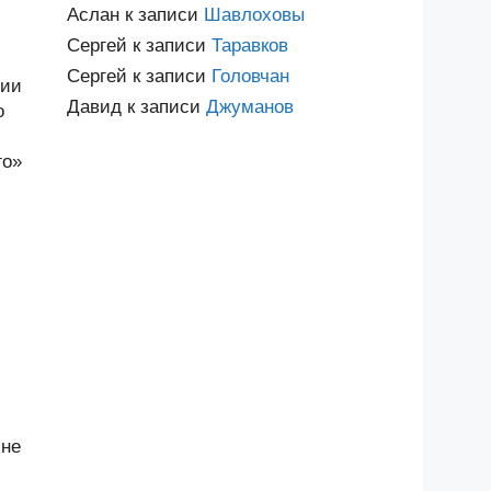
Аслан
к записи
Шавлоховы
Сергей
к записи
Таравков
Сергей
к записи
Головчан
лии
Давид
к записи
Джуманов
о
го»
 не