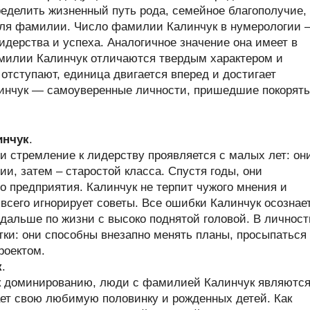
делить жизненный путь рода, семейное благополучие,
теля фамилии. Число фамилии Калинчук в нумерологии
дерства и успеха. Аналогичное значение она имеет в
милии Калинчук отличаются твердым характером и
отступают, единица двигается вперед и достигает
инчук — самоуверенные личности, пришедшие покорять
инчук
.
и стремление к лидерству проявляется с малых лет: он
и, затем – старостой класса. Спустя годы, они
о предприятия. Калинчук не терпит чужого мнения и
всего игнорирует советы. Все ошибки Калинчук осознае
 дальше по жизни с высоко поднятой головой. В личност
ки: они способны внезапно менять планы, просыпаться
роектом.
к
.
 к доминированию, люди с фамилией Калинчук являютс
ет свою любимую половинку и рожденных детей. Как