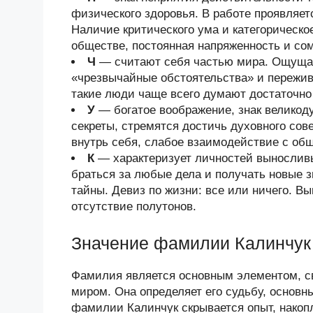
физического здоровья. В работе проявляет
Наличие критического ума и категорическо
обществе, постоянная напряженность и со
Ч
— считают себя частью мира. Ощущаю
«чрезвычайные обстоятельства» и пережива
такие люди чаще всего думают достаточно 
У
— богатое воображение, знак велико
секреты, стремятся достичь духовного со
внутрь себя, слабое взаимодействие с об
К
— характеризует личностей выносливы
браться за любые дела и получать новые з
тайны. Девиз по жизни: все или ничего. В
отсутствие полутонов.
Значение фамилии Калинчук
Фамилия является основным элементом, 
миром. Она определяет его судьбу, основн
фамилии Калинчук скрывается опыт, нако