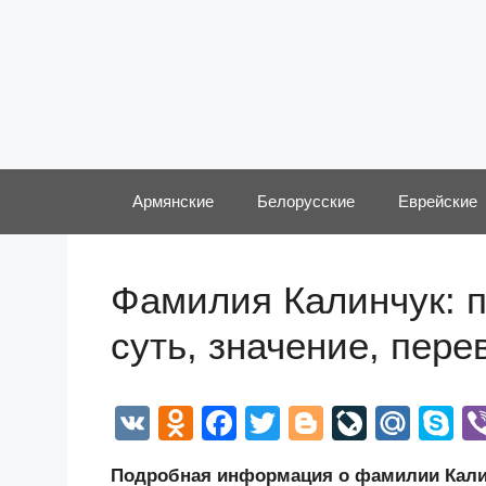
Перейти
к
содержимому
Армянские
Белорусские
Еврейские
Фамилия Калинчук: п
суть, значение, пер
V
O
F
T
Bl
Li
M
S
K
d
a
wi
o
v
ail
k
Подробная информация о фамилии Калин