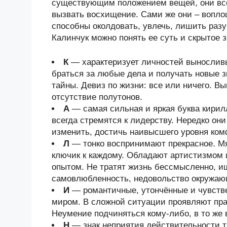
существующим положением вещей, они всегд
вызвать восхищение. Сами же они – вопло
способны околдовать, увлечь, лишить раз
Калинчук можно понять ее суть и скрытое 
К
— характеризует личностей выносливы
браться за любые дела и получать новые з
тайны. Девиз по жизни: все или ничего. В
отсутствие полутонов.
А
— самая сильная и яркая буква кири
всегда стремятся к лидерству. Нередко он
изменить, достичь наивысшего уровня ком
Л
— тонко воспринимают прекрасное. Мя
ключик к каждому. Обладают артистизмом
опытом. Не тратят жизнь бессмысленно, и
самовлюбленность, недовольство окружа
И
— романтичные, утончённые и чувств
миром. В сложной ситуации проявляют прак
Неумение подчиняться кому-либо, в то же 
Н
— знак неприятия действительности та