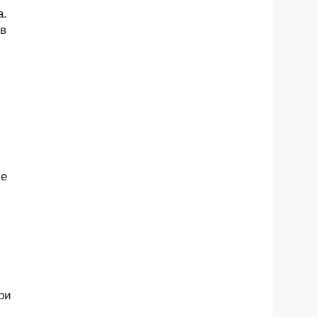
а.
 в
ие
ри