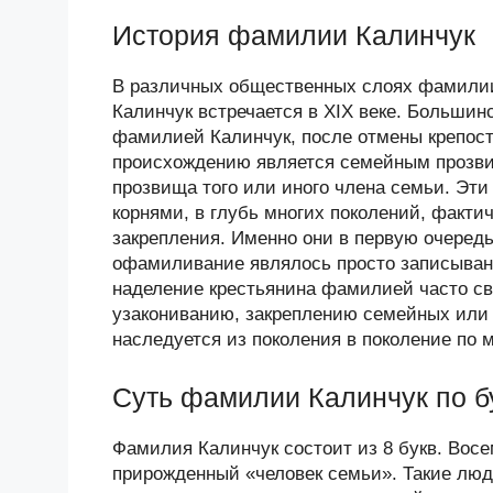
История фамилии Калинчук
В различных общественных слоях фамилии
Калинчук встречается в XIX веке. Больши
фамилией Калинчук, после отмены крепостн
происхождению является семейным прозвищ
прозвища того или иного члена семьи. Эт
корнями, в глубь многих поколений, факт
закрепления. Именно они в первую очередь
офамиливание являлось просто записыван
наделение крестьянина фамилией часто с
узакониванию, закреплению семейных или
наследуется из поколения в поколение по 
Суть фамилии Калинчук по б
Фамилия Калинчук состоит из 8 букв. Восем
прирожденный «человек семьи». Такие люд