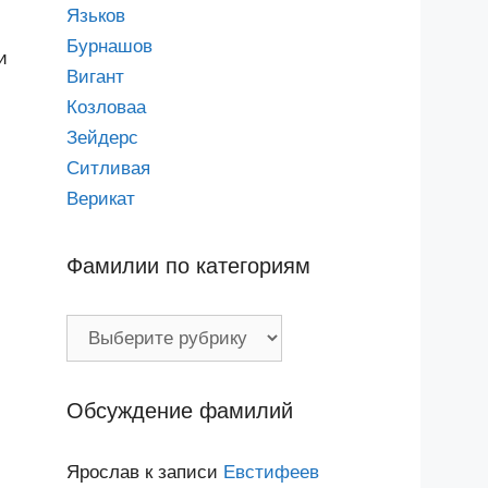
Язьков
Бурнашов
и
Вигант
Козловаа
Зейдерс
Ситливая
Верикат
Фамилии по категориям
Фамилии
по
категориям
Обсуждение фамилий
Ярослав
к записи
Евстифеев