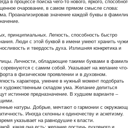
а в процессе поиска чего-то нового, яркого, способног
щенное очарование, в самом прямом смысле слова:
ума. Проанализировав значение каждой буквы в фамили
значение.
х, принципиальных. Легкость, способность быстро
нания. Люди с этой буквой в имени умеют хранить чуж
ыносливость и твердость духа. Излишняя конкретика и
ллицы. Личности, обладающие такими буквами в фамил
и соревнуются с самим собой. Указывает на желание что
форта в физическом проявлении и в духовном.
гкость характера, умение в нужный момент подобрать
 и художественным складом ума. Желание делиться
щут истинное предназначение. В худшем варианте –
ющими.
енные натуры. Добрые, мечтают о гармонии с окружаю
тичность. Иногда склонны к одиночеству и аскетизму.
время указывает на равнодушие к власти.
кой, какая она есть; желание достичь духовного и