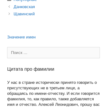
kl
b
er
o
s
gr
а
Post
a
o
ur
Данковская
A
a
в
navigation
Щавинский
ss
o
n
p
m
и
ni
k
al
p
ть
ki
Значение имен
Поиск:
Цитата про фамилии
У нас в стране исторически принято говорить о
присутствующих не в третьем лице, а
обращаясь по имени-отчеству. И если говорится
фамилия, то, как правило, также добавляется
имя и отчество. Алексей Леонидович, прошу вас