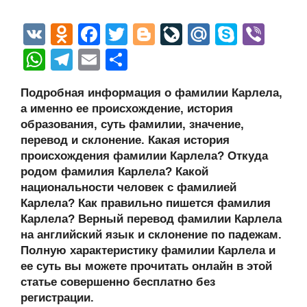
V
O
F
T
Bl
Li
M
S
Vi
K
d
a
wi
o
v
ail
ky
b
W
T
E
О
n
c
tt
g
e
.R
p
er
h
el
m
тп
Подробная информация о фамилии Карлела,
o
e
er
g
J
u
e
at
e
ail
р
а именно ее происхождение, история
kl
b
er
o
s
gr
а
образования, суть фамилии, значение,
a
o
ur
перевод и склонение. Какая история
A
a
в
происхождения фамилии Карлела? Откуда
ss
o
n
p
m
и
родом фамилия Карлела? Какой
ni
k
al
p
ть
национальности человек с фамилией
Карлела? Как правильно пишется фамилия
ki
Карлела? Верный перевод фамилии Карлела
на английский язык и склонение по падежам.
Полную характеристику фамилии Карлела и
ее суть вы можете прочитать онлайн в этой
статье совершенно бесплатно без
регистрации.