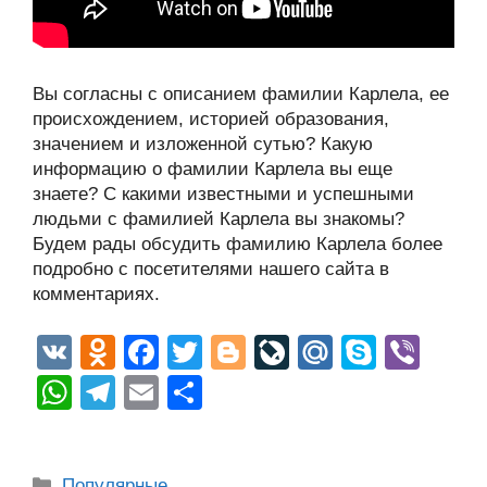
Вы согласны с описанием фамилии Карлела, ее
происхождением, историей образования,
значением и изложенной сутью? Какую
информацию о фамилии Карлела вы еще
знаете? С какими известными и успешными
людьми с фамилией Карлела вы знакомы?
Будем рады обсудить фамилию Карлела более
подробно с посетителями нашего сайта в
комментариях.
V
O
F
T
Bl
Li
M
S
Vi
K
d
a
wi
o
v
ail
ky
b
W
T
E
О
n
c
tt
g
e
.R
p
er
h
el
m
тп
o
e
er
g
J
u
e
at
e
ail
р
Рубрики
Популярные