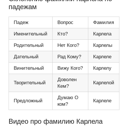
падежам
Падеж
Вопрос
Фамилия
Именительный
Кто?
Карлела
Родительный
Нет Кого?
Карлелы
Дательный
Рад Кому?
Карлеле
Винительный
Вижу Кого?
Карлелу
Доволен
Творительный
Карлелой
Кем?
Думаю О
Предложный
Карлеле
ком?
Видео про фамилию Карлела