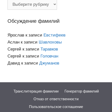
Фамилии
по
категориям
Обсуждение фамилий
Ярослав
к записи
Евстифеев
Аслан
к записи
Шавлоховы
Сергей
к записи
Таравков
Сергей
к записи
Головчан
Давид
к записи
Джуманов
Транслитерация фамилии
Генератор фамилий
Отказ от ответственности
Пользовательское соглашение