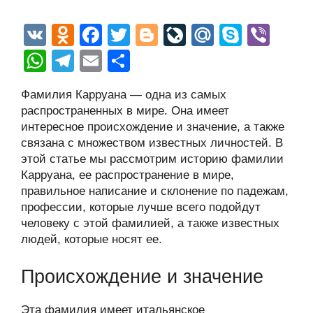
V
O
F
T
Bl
Li
M
S
Vi
K
d
a
wi
o
v
ail
ky
b
W
T
E
О
n
c
tt
g
e
.R
p
er
h
el
m
тп
Фамилия Карруана — одна из самых
o
e
er
g
J
u
e
at
e
ail
р
распространенных в мире. Она имеет
kl
b
er
o
s
gr
а
интересное происхождение и значение, а также
a
o
ur
связана с множеством известных личностей. В
A
a
в
этой статье мы рассмотрим историю фамилии
ss
o
n
p
m
и
Карруана, ее распространение в мире,
ni
k
al
p
ть
правильное написание и склонение по падежам,
профессии, которые лучше всего подойдут
ki
человеку с этой фамилией, а также известных
людей, которые носят ее.
Происхождение и значение
Эта фамилия имеет итальянское