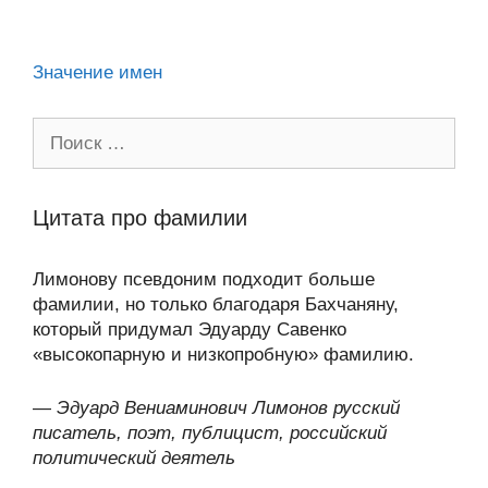
ni
k
al
p
ть
ki
Значение имен
Поиск:
Цитата про фамилии
Лимонову псевдоним подходит больше
фамилии, но только благодаря Бахчаняну,
который придумал Эдуарду Савенко
«высокопарную и низкопробную» фамилию.
—
Эдуард Вениаминович Лимонов русский
писатель, поэт, публицист, российский
политический деятель