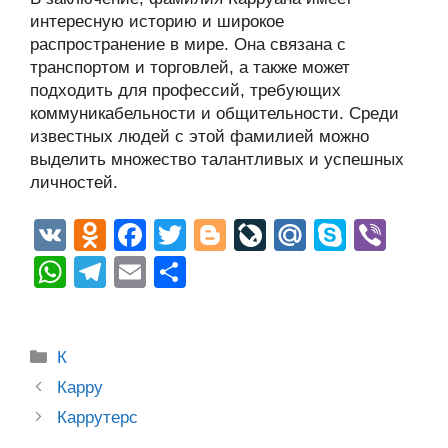
интересную историю и широкое
распространение в мире. Она связана с
транспортом и торговлей, а также может
подходить для профессий, требующих
коммуникабельности и общительности. Среди
известных людей с этой фамилией можно
выделить множество талантливых и успешных
личностей.
V
O
F
T
Bl
Li
M
S
Vi
K
d
a
wi
o
v
ail
ky
b
W
T
E
О
n
c
tt
g
e
.R
p
er
h
el
m
тп
o
e
er
g
J
u
e
at
e
ail
р
Рубрики
kl
b
er
o
К
s
gr
а
Post
a
o
ur
Карру
A
a
в
navigation
Каррутерс
ss
o
n
p
m
и