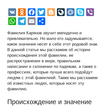
V
O
F
T
Bl
Li
M
S
Vi
K
d
a
wi
o
v
ail
ky
b
W
T
E
О
n
c
tt
g
e
.R
p
er
h
el
m
тп
Фамилия Карянов звучит мелодично и
o
e
er
g
J
u
e
at
e
ail
р
привлекательно. Но мало кто задумывается,
kl
b
er
o
s
gr
а
какое значение несет в себе этот родовой знак.
a
o
ur
В данной статье мы расскажем об истории
A
a
в
происхождения этой фамилии, ее
ss
o
n
p
m
и
распространении в мире, правильном
ni
k
al
p
ть
написании и склонении по падежам, а также о
профессиях, которые лучше всего подойдут
ki
людям с этой фамилией. Также мы расскажем
об известных людях, которые носят эту
фамилию.
Происхождение и значение