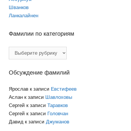
Шванков
Ланкалайнен
Фамилии по категориям
Фамилии
по
категориям
Обсуждение фамилий
Ярослав
к записи
Евстифеев
Аслан
к записи
Шавлоховы
Сергей
к записи
Таравков
Сергей
к записи
Головчан
Давид
к записи
Джуманов