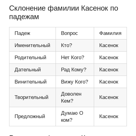
Склонение фамилии Касенок по
падежам
Падеж
Вопрос
Фамилия
Именительный
Кто?
Касенок
Родительный
Нет Кого?
Касенок
Дательный
Рад Кому?
Касенок
Винительный
Вижу Кого?
Касенок
Доволен
Творительный
Касенок
Кем?
Думаю О
Предложный
Касенок
ком?