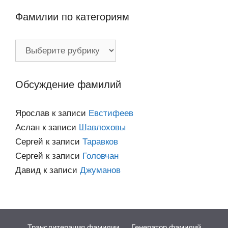
Фамилии по категориям
Фамилии
по
категориям
Обсуждение фамилий
Ярослав
к записи
Евстифеев
Аслан
к записи
Шавлоховы
Сергей
к записи
Таравков
Сергей
к записи
Головчан
Давид
к записи
Джуманов
Транслитерация фамилии
Генератор фамилий