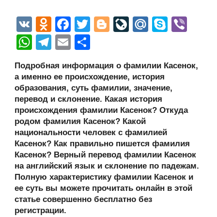
V
O
F
T
Bl
Li
M
S
Vi
K
d
a
wi
o
v
ail
ky
b
W
T
E
О
n
c
tt
g
e
.R
p
er
h
el
m
тп
Подробная информация о фамилии Касенок,
o
e
er
g
J
u
e
at
e
ail
р
а именно ее происхождение, история
kl
b
er
o
s
gr
а
образования, суть фамилии, значение,
a
o
ur
перевод и склонение. Какая история
A
a
в
происхождения фамилии Касенок? Откуда
ss
o
n
p
m
и
родом фамилия Касенок? Какой
ni
k
al
p
ть
национальности человек с фамилией
Касенок? Как правильно пишется фамилия
ki
Касенок? Верный перевод фамилии Касенок
на английский язык и склонение по падежам.
Полную характеристику фамилии Касенок и
ее суть вы можете прочитать онлайн в этой
статье совершенно бесплатно без
регистрации.