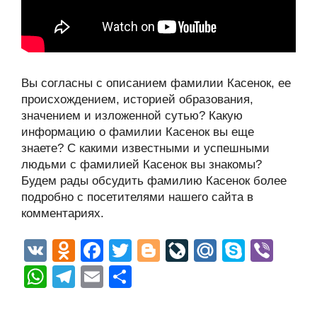
Вы согласны с описанием фамилии Касенок, ее
происхождением, историей образования,
значением и изложенной сутью? Какую
информацию о фамилии Касенок вы еще
знаете? С какими известными и успешными
людьми с фамилией Касенок вы знакомы?
Будем рады обсудить фамилию Касенок более
подробно с посетителями нашего сайта в
комментариях.
V
O
F
T
Bl
Li
M
S
Vi
K
d
a
wi
o
v
ail
ky
b
W
T
E
О
n
c
tt
g
e
.R
p
er
h
el
m
тп