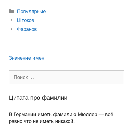
o
e
er
g
J
u
e
at
e
ail
р
kl
b
er
o
s
gr
а
Рубрики
Популярные
a
o
ur
A
a
в
Post
Штоков
ss
o
n
navigation
p
m
и
Фаранов
ni
k
al
p
ть
ki
Значение имен
Поиск:
Цитата про фамилии
В Германии иметь фамилию Мюллер — всё
равно что не иметь никакой.