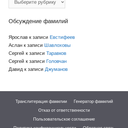
по
категориям
Обсуждение фамилий
Ярослав
к записи
Евстифеев
Аслан
к записи
Шавлоховы
Сергей
к записи
Таравков
Сергей
к записи
Головчан
Давид
к записи
Джуманов
Транслитерация фамилии
Генератор фамилий
Отказ от ответственности
Пользовательское соглашение
Политика конфиденциальности
Обратная связь