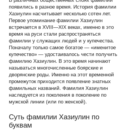
В различных общественных слоях фамилии
появились в разное время. История фамилии
Хазиулин насчитывает несколько сотен лет.
Первое упоминание фамилии Хазиулин
встречается в XVIII—XIX веках, именно в это
время на руси стали распространяться
фамилии у служащих людей и у купечества.
Поначалу только самое богатое — «именитое
купечество» — удостаивалось чести получить
фамилию Хазиулин. В это время начинают
называться многочисленные боярские и
дворянские роды. Именно на этот временной
промежуток приходится появление знатных
фамильных названий. Фамилия Хазиулин
наследуется из поколения в поколение по
мужской линии (или по женской).
Суть фамилии Хазиулин по
буквам