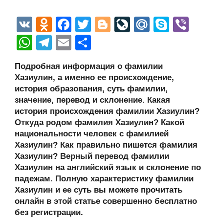
V
O
F
T
Bl
Li
M
S
Vi
K
d
a
wi
o
v
ail
ky
b
W
T
E
О
n
c
tt
g
e
.R
p
er
h
el
m
тп
Подробная информация о фамилии
o
e
er
g
J
u
e
at
e
ail
р
Хазиулин, а именно ее происхождение,
kl
b
er
o
s
gr
а
история образования, суть фамилии,
a
o
ur
значение, перевод и склонение. Какая
A
a
в
история происхождения фамилии Хазиулин?
ss
o
n
p
m
и
Откуда родом фамилия Хазиулин? Какой
ni
k
al
p
ть
национальности человек с фамилией
Хазиулин? Как правильно пишется фамилия
ki
Хазиулин? Верный перевод фамилии
Хазиулин на английский язык и склонение по
падежам. Полную характеристику фамилии
Хазиулин и ее суть вы можете прочитать
онлайн в этой статье совершенно бесплатно
без регистрации.