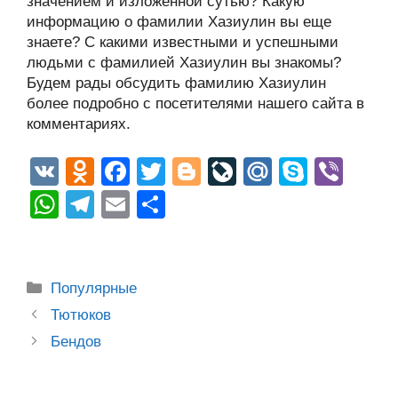
значением и изложенной сутью? Какую
информацию о фамилии Хазиулин вы еще
знаете? С какими известными и успешными
людьми с фамилией Хазиулин вы знакомы?
Будем рады обсудить фамилию Хазиулин
более подробно с посетителями нашего сайта в
комментариях.
V
O
F
T
Bl
Li
M
S
Vi
K
d
a
wi
o
v
ail
ky
b
W
T
E
О
n
c
tt
g
e
.R
p
er
h
el
m
тп
o
e
er
g
J
u
e
at
e
ail
р
kl
b
er
o
s
gr
а
Рубрики
Популярные
a
o
ur
A
a
в
Post
Тютюков
ss
o
n
navigation
p
m
и
Бендов
ni
k
al
p
ть