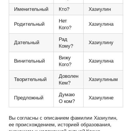
Именительный
Кто?
Хазиулин
Нет
Родительный
Хазиулина
Кого?
Рад
Дательный
Хазиулину
Кому?
Вижу
Винительный
Хазиулина
Кого?
Доволен
Творительный
Хазиулиным
Кем?
Думаю
Предложный
Хазиулине
О ком?
Вы согласны с описанием фамилии Хазиулин,
ее происхождением, историей образования,