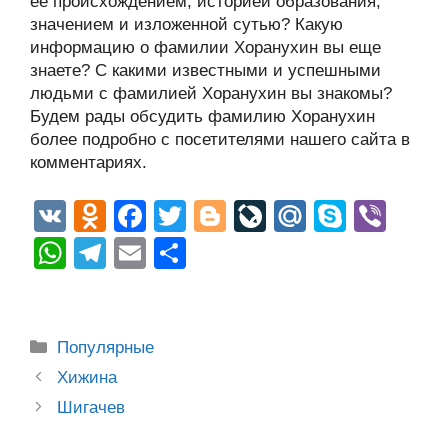
ее происхождением, историей образования,
значением и изложенной сутью? Какую
информацию о фамилии Хоранухин вы еще
знаете? С какими известными и успешными
людьми с фамилией Хоранухин вы знакомы?
Будем рады обсудить фамилию Хоранухин
более подробно с посетителями нашего сайта в
комментариях.
V
O
F
T
Bl
Li
M
S
Vi
K
d
a
wi
o
v
ail
ky
b
W
T
E
О
n
c
tt
g
e
.R
p
er
h
el
m
тп
o
e
er
g
J
u
e
at
e
ail
р
kl
b
er
o
s
gr
а
Рубрики
Популярные
a
o
ur
A
a
в
Post
Хижина
ss
o
n
navigation
p
m
и
Шигачев
ni
k
al
p
ть