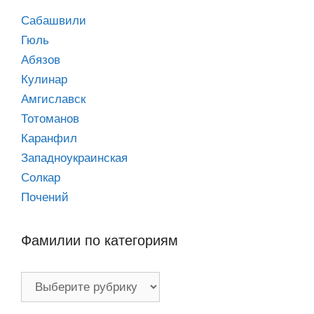
Сабашвили
Гюль
Абязов
Кулинар
Амгиславск
Тотоманов
Каранфил
Западноукраинская
Солкар
Почений
Фамилии по категориям
Фамилии
по
категориям