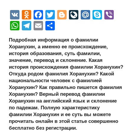
V
O
F
T
Bl
Li
M
S
Vi
K
d
a
wi
o
v
ail
ky
b
W
T
E
О
n
c
tt
g
e
.R
p
er
h
el
m
тп
Подробная информация о фамилии
o
e
er
g
J
u
e
at
e
ail
р
Хоранухин, а именно ее происхождение,
kl
b
er
o
s
gr
а
история образования, суть фамилии,
a
o
ur
значение, перевод и склонение. Какая
A
a
в
история происхождения фамилии Хоранухин?
ss
o
n
p
m
и
Откуда родом фамилия Хоранухин? Какой
ni
k
al
p
ть
национальности человек с фамилией
Хоранухин? Как правильно пишется фамилия
ki
Хоранухин? Верный перевод фамилии
Хоранухин на английский язык и склонение
по падежам. Полную характеристику
фамилии Хоранухин и ее суть вы можете
прочитать онлайн в этой статье совершенно
бесплатно без регистрации.