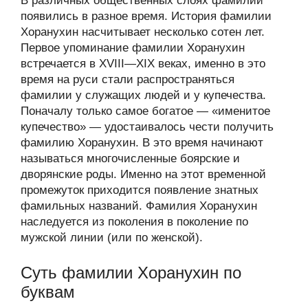
В различных общественных слоях фамилии
появились в разное время. История фамилии
Хоранухин насчитывает несколько сотен лет.
Первое упоминание фамилии Хоранухин
встречается в XVIII—XIX веках, именно в это
время на руси стали распространяться
фамилии у служащих людей и у купечества.
Поначалу только самое богатое — «именитое
купечество» — удостаивалось чести получить
фамилию Хоранухин. В это время начинают
называться многочисленные боярские и
дворянские роды. Именно на этот временной
промежуток приходится появление знатных
фамильных названий. Фамилия Хоранухин
наследуется из поколения в поколение по
мужской линии (или по женской).
Суть фамилии Хоранухин по
буквам