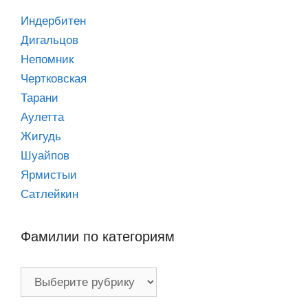
Индербитен
Дигальцов
Непомник
Чертковская
Тарани
Аулетта
Жигудь
Шуайпов
Ярмистыи
Сатлейкин
Фамилии по категориям
Фамилии
по
категориям