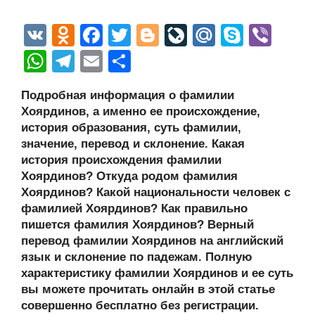
V
O
F
T
Bl
Li
M
S
Vi
K
d
a
wi
o
v
ail
ky
b
W
T
E
О
n
c
tt
g
e
.R
p
er
h
el
m
тп
Подробная информация о фамилии
o
e
er
g
J
u
e
at
e
ail
р
Хоярдинов, а именно ее происхождение,
kl
b
er
o
s
gr
а
история образования, суть фамилии,
a
o
ur
значение, перевод и склонение. Какая
A
a
в
история происхождения фамилии
ss
o
n
p
m
и
Хоярдинов? Откуда родом фамилия
ni
k
al
p
ть
Хоярдинов? Какой национальности человек с
фамилией Хоярдинов? Как правильно
ki
пишется фамилия Хоярдинов? Верный
перевод фамилии Хоярдинов на английский
язык и склонение по падежам. Полную
характеристику фамилии Хоярдинов и ее суть
вы можете прочитать онлайн в этой статье
совершенно бесплатно без регистрации.