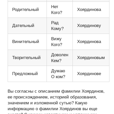
Нет
Родительный
Хоярдинова
Кого?
Рад
Дательный
Хоярдинову
Кому?
Вижу
Винительный
Хоярдинова
Кого?
Доволен
Творительный
Хоярдиновым
Кем?
Думаю
Предложный
Хоярдинове
О ком?
Вы согласны с описанием фамилии Хоярдинов,
ее происхождением, историей образования,
значением и изложенной сутью? Какую
информацию о фамилии Хоярдинов вы еще