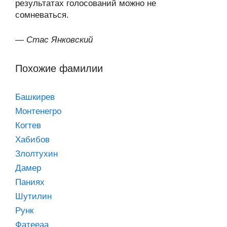
результатах голосований можно не
сомневаться.
—
Стас Янковский
Похожие фамилии
Башкирев
Монтенегро
Когтев
Хабибов
Злолтухин
Дамер
Паниях
Шутилин
Рунк
Фатееаа