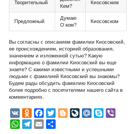
Творительный
Киосовским
Кем?
Думаю
Предложный
Киосовском
О ком?
Вы согласны с описанием фамилии Киосовский,
ее происхождением, историей образования,
значением и изложенной сутью? Какую
информацию о фамилии Киосовский вы еще
знаете? С какими известными и успешными
людьми с фамилией Киосовский вы знакомы?
Будем рады обсудить фамилию Киосовский
более подробно с посетителями нашего сайта в
комментариях.
V
O
F
T
Bl
Li
M
S
Vi
K
d
a
wi
o
v
ail
ky
b
W
T
E
О
n
c
tt
g
e
.R
p
er
h
el
m
тп