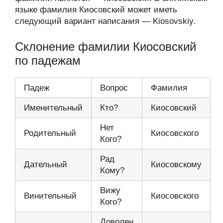
языке фамилия Киосовский может иметь
следующий вариант написания — Kiosovskiy.
Склонение фамилии Киосовский
по падежам
Падеж
Вопрос
Фамилия
Именительный
Кто?
Киосовский
Нет
Родительный
Киосовского
Кого?
Рад
Дательный
Киосовскому
Кому?
Вижу
Винительный
Киосовского
Кого?
Доволен