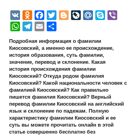
V
O
F
T
Bl
Li
M
S
Vi
K
d
a
wi
o
v
ail
ky
b
W
T
E
О
n
c
tt
g
e
.R
p
er
h
el
m
тп
Подробная информация о фамилии
o
e
er
g
J
u
e
at
e
ail
р
Киосовский, а именно ее происхождение,
kl
b
er
o
s
gr
а
история образования, суть фамилии,
a
o
ur
значение, перевод и склонение. Какая
A
a
в
история происхождения фамилии
ss
o
n
p
m
и
Киосовский? Откуда родом фамилия
ni
k
al
p
ть
Киосовский? Какой национальности человек с
фамилией Киосовский? Как правильно
ki
пишется фамилия Киосовский? Верный
перевод фамилии Киосовский на английский
язык и склонение по падежам. Полную
характеристику фамилии Киосовский и ее
суть вы можете прочитать онлайн в этой
статье совершенно бесплатно без