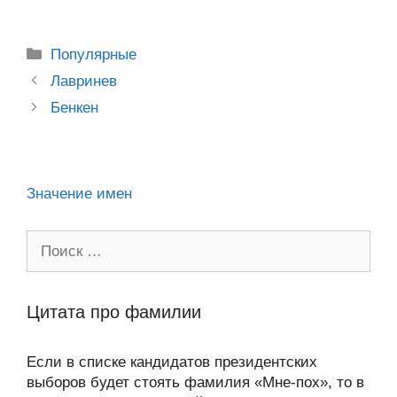
o
e
er
g
J
u
e
at
e
ail
р
kl
b
er
o
s
gr
а
Рубрики
Популярные
a
o
ur
A
a
в
Post
Лавринев
ss
o
n
navigation
p
m
и
Бенкен
ni
k
al
p
ть
ki
Значение имен
Поиск:
Цитата про фамилии
Если в списке кандидатов президентских
выборов будет стоять фамилия «Мне-пох», то в