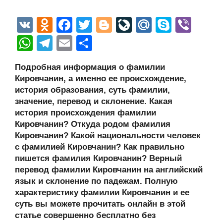
V
O
F
T
Bl
Li
M
S
Vi
K
d
a
wi
o
v
ail
ky
b
W
T
E
О
n
c
tt
g
e
.R
p
er
h
el
m
тп
Подробная информация о фамилии
o
e
er
g
J
u
e
at
e
ail
р
Кировчанин, а именно ее происхождение,
kl
b
er
o
s
gr
а
история образования, суть фамилии,
a
o
ur
значение, перевод и склонение. Какая
A
a
в
история происхождения фамилии
ss
o
n
p
m
и
Кировчанин? Откуда родом фамилия
ni
k
al
p
ть
Кировчанин? Какой национальности человек
с фамилией Кировчанин? Как правильно
ki
пишется фамилия Кировчанин? Верный
перевод фамилии Кировчанин на английский
язык и склонение по падежам. Полную
характеристику фамилии Кировчанин и ее
суть вы можете прочитать онлайн в этой
статье совершенно бесплатно без