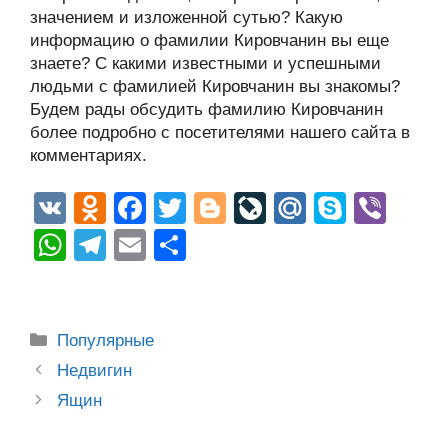
значением и изложенной сутью? Какую
информацию о фамилии Кировчанин вы еще
знаете? С какими известными и успешными
людьми с фамилией Кировчанин вы знакомы?
Будем рады обсудить фамилию Кировчанин
более подробно с посетителями нашего сайта в
комментариях.
V
O
F
T
Bl
Li
M
S
Vi
K
d
a
wi
o
v
ail
ky
b
W
T
E
О
n
c
tt
g
e
.R
p
er
h
el
m
тп
o
e
er
g
J
u
e
at
e
ail
р
kl
b
er
o
s
gr
а
Рубрики
Популярные
a
o
ur
A
a
в
Post
Недвигин
ss
o
n
navigation
p
m
и
Ящин
ni
k
al
p
ть