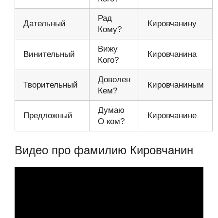
Рад
Дательный
Кировчанину
Кому?
Вижу
Винительный
Кировчанина
Кого?
Доволен
Творительный
Кировчаниным
Кем?
Думаю
Предложный
Кировчанине
О ком?
Видео про фамилию Кировчанин