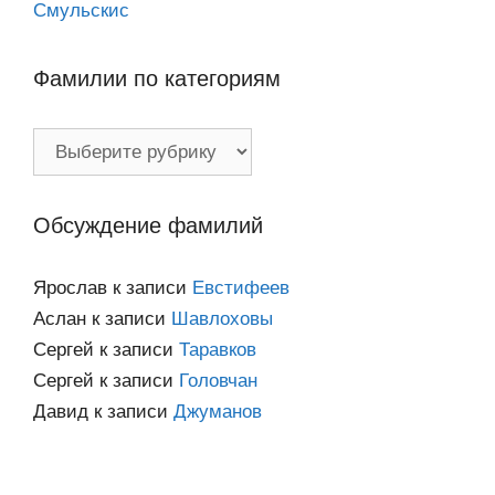
Смульскис
Фамилии по категориям
Фамилии
по
категориям
Обсуждение фамилий
Ярослав
к записи
Евстифеев
Аслан
к записи
Шавлоховы
Сергей
к записи
Таравков
Сергей
к записи
Головчан
Давид
к записи
Джуманов