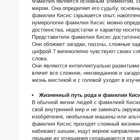
Фамилия является основным элементом, 
миром. Она определяет его судьбу, основн
фамилии Кисис скрывается опыт, накопле
нумерологии фамилии Кисис можно опреде
достоинства, недостатки и характер носи
Представители фамилии Кисис достаточно
Они обожают загадки, паззлы, сложные за
цифрой 7 великолепно чувствуют своих со
слова.
Они являются интеллектуально развитыми
влечет все сложное, неизведанное и зага
жизнь мистикой и с головой уходят в изуче
Жизненный путь рода и фамилии Кис
В обычной жизни людей с фамилией Кисис 
свой внутренний мир и не замечать окру
изобретения, необычные машины или альт
фамилии Кисис проходят сложный жизненн
набивают шишки, ищут верное направлени
людьми их отношения складываются по дв