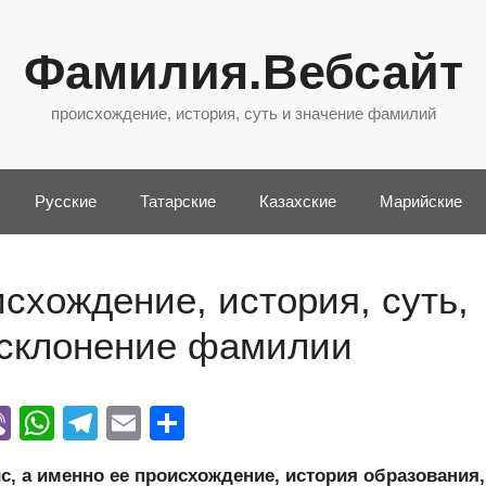
Фамилия.Вебсайт
происхождение, история, суть и значение фамилий
Русские
Татарские
Казахские
Марийские
схождение, история, суть,
 склонение фамилии
Vi
W
T
E
О
y
b
h
el
m
тп
 а именно ее происхождение, история образования,