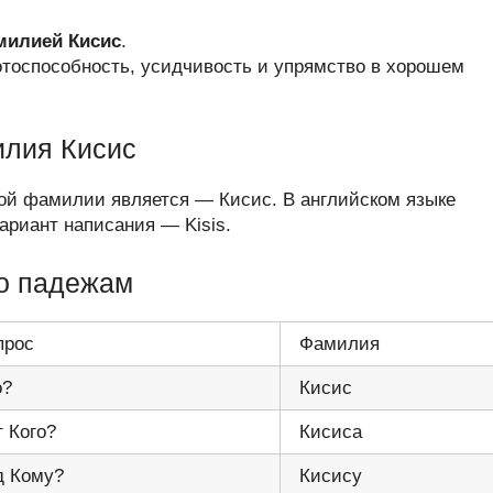
милией Кисис
.
отоспособность, усидчивость и упрямство в хорошем
илия Кисис
ой фамилии является — Кисис. В английском языке
риант написания — Kisis.
о падежам
прос
Фамилия
о?
Кисис
т Кого?
Кисиса
д Кому?
Кисису