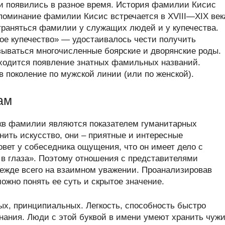
 появились в разное время. История фамилии Кисис
упоминание фамилии Кисис встречается в XVIII—XIX век
страняться фамилии у служащих людей и у купечества.
ое купечество» — удостаивалось чести получить
ываться многочисленные боярские и дворянские роды.
ходится появление знатных фамильных названий.
 поколение по мужской линии (или по женской).
ам
укв фамилии являются показателем гуманитарных
нить искусство, они – приятные и интересные
овет у собеседника ощущения, что он имеет дело с
в глаза». Поэтому отношения с представителями
режде всего на взаимном уважении. Проанализировав
жно понять ее суть и скрытое значение.
х, принципиальных. Легкость, способность быстро
нания. Люди с этой буквой в имени умеют хранить чуж