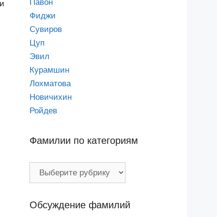
Павон
ли
Фиджи
Сувиров
Цуп
Эвил
Курамшин
Лохматова
Новичихин
Ройдев
Фамилии по категориям
Фамилии
по
категориям
Обсуждение фамилий