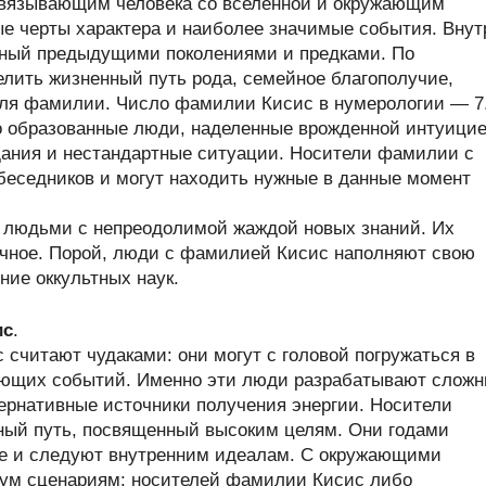
связывающим человека со вселенной и окружающим
ые черты характера и наиболее значимые события. Внут
нный предыдущими поколениями и предками. По
лить жизненный путь рода, семейное благополучие,
теля фамилии. Число фамилии Кисис в нумерологии — 7
 образованные люди, наделенные врожденной интуицие
дания и нестандартные ситуации. Носители фамилии с
беседников и могут находить нужные в данные момент
 людьми с непреодолимой жаждой новых знаний. Их
дочное. Порой, люди с фамилией Кисис наполняют свою
ние оккультных наук.
ис
.
считают чудаками: они могут с головой погружаться в
жающих событий. Именно эти люди разрабатывают слож
ернативные источники получения энергии. Носители
ый путь, посвященный высоким целям. Они годами
е и следуют внутренним идеалам. С окружающими
ум сценариям: носителей фамилии Кисис либо