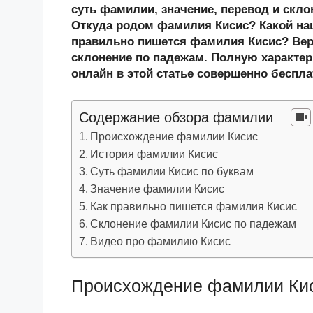
n
c
tt
g
e
.R
p
суть фамилии, значение, перевод и скл
o
e
er
g
J
u
e
Откуда родом фамилия Кисис? Какой на
правильно пишется фамилия Кисис? Вер
kl
b
er
o
склонение по падежам. Полную характер
a
o
ur
онлайн в этой статье совершенно беспла
ss
o
n
ni
k
al
Содержание обзора фамилии
ki
Происхождение фамилии Кисис
История фамилии Кисис
Суть фамилии Кисис по буквам
Значение фамилии Кисис
Как правильно пишется фамилия Кисис
Склонение фамилии Кисис по падежам
Видео про фамилию Кисис
Происхождение фамилии Ки