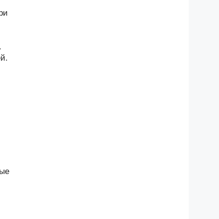
ри
.
й.
ные