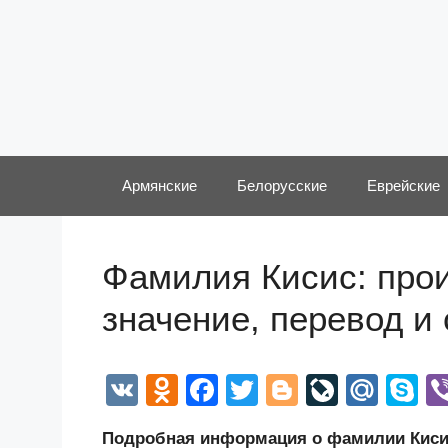
Перейти
к
содержимому
Армянские
Белорусские
Еврейские
Фамилия Кисис: прои
значение, перевод и
V
O
F
T
Bl
Li
M
S
K
d
a
wi
o
v
ail
k
Подробная информация о фамилии Кисис,