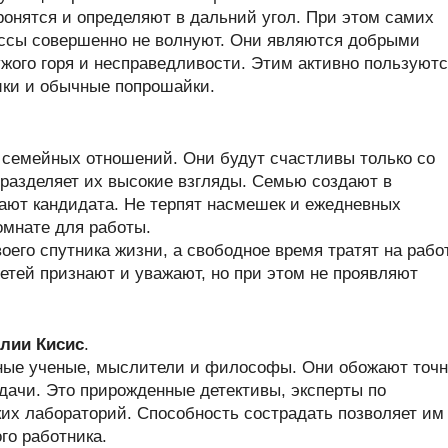
ронятся и определяют в дальний угол. При этом самих
ссы совершенно не волнуют. Они являются добрыми
жого горя и несправедливости. Этим активно пользуют
ики и обычные попрошайки.
семейных отношений. Они будут счастливы только со
 разделяет их высокие взгляды. Семью создают в
рают кандидата. Не терпят насмешек и ежедневных
омнате для работы.
его спутника жизни, а свободное время тратят на работ
етей признают и уважают, но при этом не проявляют
лии Кисис
.
ные ученые, мыслители и философы. Они обожают точ
дачи. Это прирожденные детективы, эксперты по
ких лабораторий. Способность сострадать позволяет им
го работника.