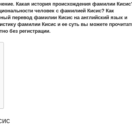
er
at
e
ail
р
онение. Какая история происхождения фамилии Кисис
s
gr
а
циональности человек с фамилией Кисис? Как
ный перевод фамилии Кисис на английский язык и
A
a
в
истику фамилии Кисис и ее суть вы можете прочитат
p
m
и
тно без регистрации.
p
ть
сис