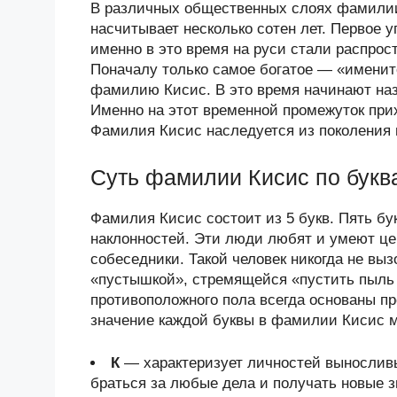
В различных общественных слоях фамилии
насчитывает несколько сотен лет. Первое 
именно в это время на руси стали распро
Поначалу только самое богатое — «именит
фамилию Кисис. В это время начинают наз
Именно на этот временной промежуток при
Фамилия Кисис наследуется из поколения в
Суть фамилии Кисис по букв
Фамилия Кисис состоит из 5 букв. Пять б
наклонностей. Эти люди любят и умеют це
собеседники. Такой человек никогда не выз
«пустышкой», стремящейся «пустить пыль 
противоположного пола всегда основаны п
значение каждой буквы в фамилии Кисис мо
К
— характеризует личностей выносливы
браться за любые дела и получать новые з