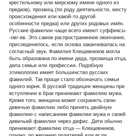
крестильному или мирскому имени одного из
предков), прозвищ (по роду деятельности, месту
происхождения или какой-то другой
особенности предка) или других родовых имён.
Русские фамилии чаще всего имеют суффиксы
-ов/-ев. Это самое распространенное окончание,
присоединялось, если основа заканчивалась на
согласный звук. Фамилия Клещевников могла
быть образована по имени деда, прозвища отца,
дела семьи или профессии. Подобную
этимологию имеет большинство русских
фамилий. Так проще стало обозначать семьи
одного корня. В русской традиции женщины при
вступлении в брак принимают фамилию мужа.
Кроме того, женщина может сохранить свою
девичью фамилию либо принять двойную
фамилию с написанием фамилии мужа и своей
девичьей фамилии через дефис. Дети обычно
принимают фамилию отца — Клещевников,
однако, по желанию родителей или если