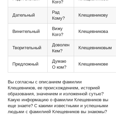
Кого?
Рад
Дательный
Клещевникову
Кому?
Вижу
Винительный
Клещевникова
Кого?
Доволен
Творительный
Клещевниковым
Кем?
Думаю
Предложный
Клещевникове
О ком?
Вы согласны с описанием фамилии
Клещевников, ее происхождением, историей
образования, значением и изложенной сутью?
Какую информацию о фамилии Клещевников вы
еще знаете? С какими известными и успешными
людьми с фамилией Клещевников вы знакомы?