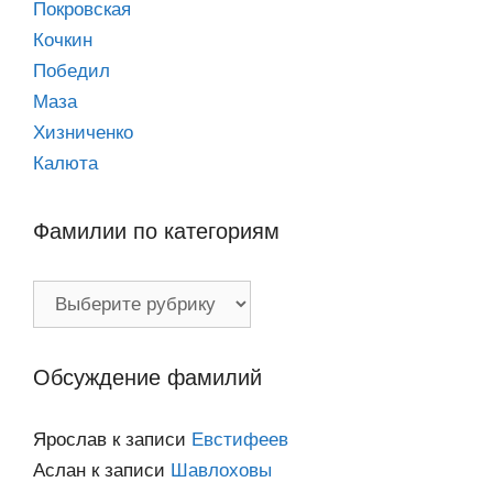
Покровская
Кочкин
Победил
Маза
Хизниченко
Калюта
Фамилии по категориям
Фамилии
по
категориям
Обсуждение фамилий
Ярослав
к записи
Евстифеев
Аслан
к записи
Шавлоховы