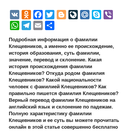
V
O
F
T
Bl
Li
M
S
Vi
K
d
a
wi
o
v
ail
ky
b
W
T
E
О
n
c
tt
g
e
.R
p
er
h
el
m
тп
Подробная информация о фамилии
o
e
er
g
J
u
e
at
e
ail
р
Клещевников, а именно ее происхождение,
kl
b
er
o
s
gr
а
история образования, суть фамилии,
a
o
ur
значение, перевод и склонение. Какая
A
a
в
история происхождения фамилии
ss
o
n
p
m
и
Клещевников? Откуда родом фамилия
ni
k
al
p
ть
Клещевников? Какой национальности
человек с фамилией Клещевников? Как
ki
правильно пишется фамилия Клещевников?
Верный перевод фамилии Клещевников на
английский язык и склонение по падежам.
Полную характеристику фамилии
Клещевников и ее суть вы можете прочитать
онлайн в этой статье совершенно бесплатно