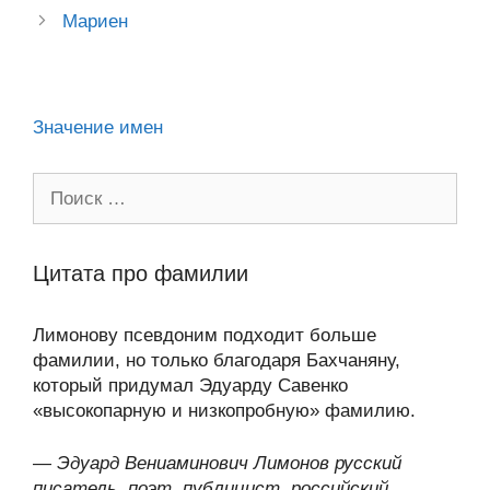
A
a
в
navigation
Мариен
ss
o
n
p
m
и
ni
k
al
p
ть
ki
Значение имен
Поиск:
Цитата про фамилии
Лимонову псевдоним подходит больше
фамилии, но только благодаря Бахчаняну,
который придумал Эдуарду Савенко
«высокопарную и низкопробную» фамилию.
—
Эдуард Вениаминович Лимонов русский
писатель, поэт, публицист, российский