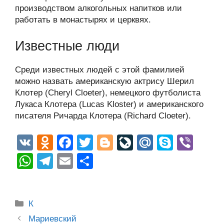
производством алкогольных напитков или
работать в монастырях и церквях.
Известные люди
Среди известных людей с этой фамилией
можно назвать американскую актрису Шерил
Клотер (Cheryl Cloeter), немецкого футболиста
Лукаса Клотера (Lucas Kloster) и американского
писателя Ричарда Клотера (Richard Cloeter).
V
O
F
T
Bl
Li
M
S
Vi
K
d
a
wi
o
v
ail
ky
b
W
T
E
О
n
c
tt
g
e
.R
p
er
h
el
m
тп
o
e
er
g
J
u
e
at
e
ail
р
Рубрики
kl
b
er
o
К
s
gr
а
Post
a
o
ur
Мариевский