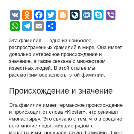
V
O
F
T
Bl
Li
M
S
Vi
K
d
a
wi
o
v
ail
ky
b
W
T
E
О
n
c
tt
g
e
.R
p
er
h
el
m
тп
Эта фамилия — одна из наиболее
o
e
er
g
J
u
e
at
e
ail
р
распространенных фамилий в мире. Она имеет
kl
b
er
o
s
gr
а
довольно интересное происхождение и
a
o
ur
значение, а также связана с множеством
A
a
в
известных людей. В этой статье мы
ss
o
n
p
m
и
рассмотрим все аспекты этой фамилии.
ni
k
al
p
ть
ki
Происхождение и значение
Эта фамилия имеет германское происхождение
и происходит от слова «Kloster», что означает
«монастырь». Это связано с тем, что в средние
века многие люди, жившие рядом с
монастырями, получали такую фамилию. Также