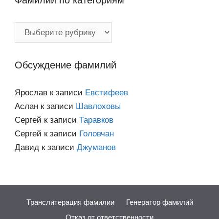
Фамилии по категориям
Фамилии
по
категориям
Обсуждение фамилий
Ярослав
к записи
Евстифеев
Аслан
к записи
Шавлоховы
Сергей
к записи
Таравков
Сергей
к записи
Головчан
Давид
к записи
Джуманов
Транслитерация фамилии
Генератор фамилий
Отказ от ответственности