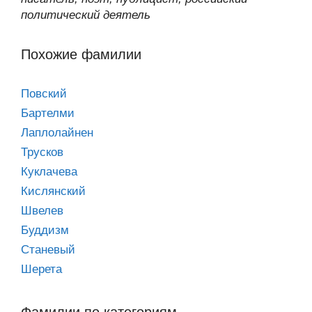
политический деятель
Похожие фамилии
Повский
Бартелми
Лаплолайнен
Трусков
Куклачева
Кислянский
Швелев
Буддизм
Станевый
Шерета