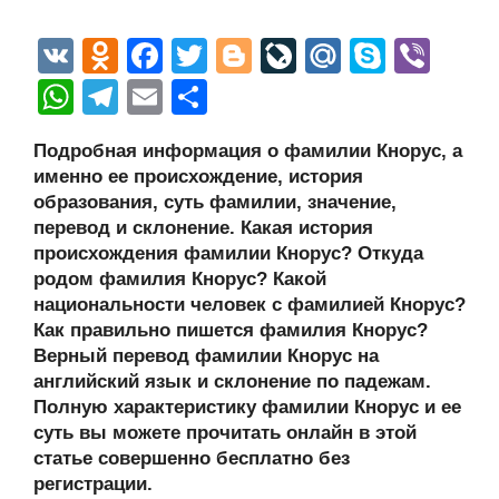
V
O
F
T
Bl
Li
M
S
Vi
K
d
a
wi
o
v
ail
ky
b
W
T
E
О
n
c
tt
g
e
.R
p
er
h
el
m
тп
Подробная информация о фамилии Кнорус, а
o
e
er
g
J
u
e
at
e
ail
р
именно ее происхождение, история
kl
b
er
o
s
gr
а
образования, суть фамилии, значение,
a
o
ur
перевод и склонение. Какая история
A
a
в
происхождения фамилии Кнорус? Откуда
ss
o
n
p
m
и
родом фамилия Кнорус? Какой
ni
k
al
p
ть
национальности человек с фамилией Кнорус?
Как правильно пишется фамилия Кнорус?
ki
Верный перевод фамилии Кнорус на
английский язык и склонение по падежам.
Полную характеристику фамилии Кнорус и ее
суть вы можете прочитать онлайн в этой
статье совершенно бесплатно без
регистрации.