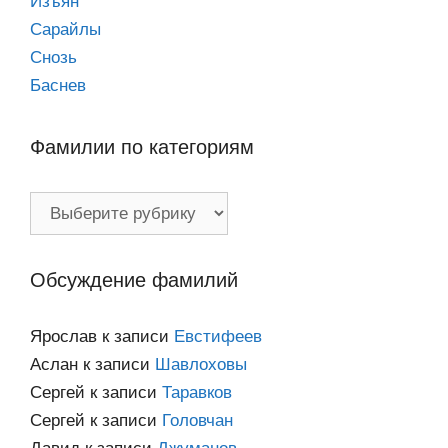
Изъян
Сарайлы
Снозь
Баснев
Фамилии по категориям
Фамилии
по
категориям
Обсуждение фамилий
Ярослав
к записи
Евстифеев
Аслан
к записи
Шавлоховы
Сергей
к записи
Таравков
Сергей
к записи
Головчан