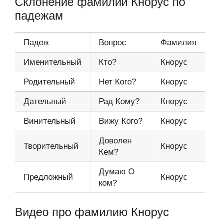
Склонение фамилии Кнорус по
падежам
Падеж
Вопрос
Фамилия
Именительный
Кто?
Кнорус
Родительный
Нет Кого?
Кнорус
Дательный
Рад Кому?
Кнорус
Винительный
Вижу Кого?
Кнорус
Доволен
Творительный
Кнорус
Кем?
Думаю О
Предложный
Кнорус
ком?
Видео про фамилию Кнорус