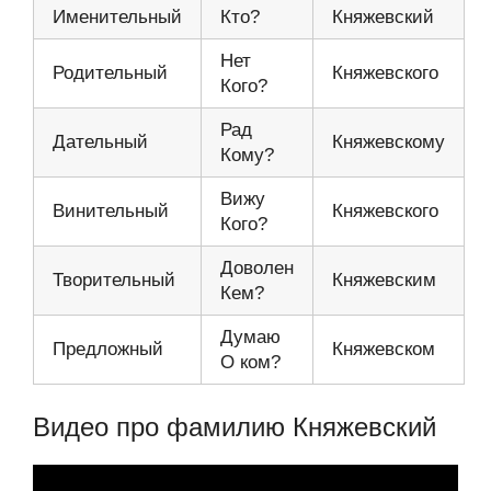
Именительный
Кто?
Княжевский
Нет
Родительный
Княжевского
Кого?
Рад
Дательный
Княжевскому
Кому?
Вижу
Винительный
Княжевского
Кого?
Доволен
Творительный
Княжевским
Кем?
Думаю
Предложный
Княжевском
О ком?
Видео про фамилию Княжевский