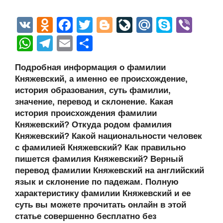
V
O
F
T
Bl
Li
M
S
Vi
K
d
a
wi
o
v
ail
ky
b
W
T
E
О
n
c
tt
g
e
.R
p
er
h
el
m
тп
Подробная информация о фамилии
o
e
er
g
J
u
e
at
e
ail
р
Княжевский, а именно ее происхождение,
kl
b
er
o
s
gr
а
история образования, суть фамилии,
a
o
ur
значение, перевод и склонение. Какая
A
a
в
история происхождения фамилии
ss
o
n
p
m
и
Княжевский? Откуда родом фамилия
ni
k
al
p
ть
Княжевский? Какой национальности человек
с фамилией Княжевский? Как правильно
ki
пишется фамилия Княжевский? Верный
перевод фамилии Княжевский на английский
язык и склонение по падежам. Полную
характеристику фамилии Княжевский и ее
суть вы можете прочитать онлайн в этой
статье совершенно бесплатно без