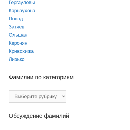
Гергауловы
Карнаухона
Повод
Затяев
Ольшан
Керонян
Кривохижа
Лизько
Фамилии по категориям
Фамилии
по
категориям
Обсуждение фамилий