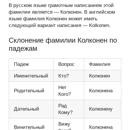
В русском языке грамотным написанием этой
фамилии является — Колконен. В английском
языке фамилия Колконен может иметь
следующий вариант написания — Kolkonen.
Склонение фамилии Колконен по
падежам
Падеж
Вопрос
Фамилия
Именительный
Кто?
Колконен
Нет
Родительный
Колконена
Кого?
Рад
Дательный
Колконену
Кому?
Вижу
Винительный
Колконена