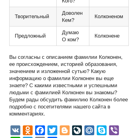
Кого?
Доволен
Творительный
Колконеном
Кем?
Думаю
Предложный
Колконене
О ком?
Вы согласны с описанием фамилии Колконен,
ее происхождением, историей образования,
значением и изложенной сутью? Какую
информацию о фамилии Колконен вы еще
знаете? С какими известными и успешными
людьми с фамилией Колконен вы знакомы?
Будем рады обсудить фамилию Колконен более
подробно с посетителями нашего сайта в
комментариях.
V
O
F
T
Bl
Li
M
S
Vi