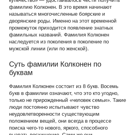
купечество» — удостаивалось чести получить
фамилию Колконен. В это время начинают
называться многочисленные боярские и
дворянские роды. Именно на этот временной
промежуток приходится появление знатных
фамильных названий. Фамилия Колконен
наследуется из поколения в поколение по
мужской линии (или по женской).
Суть фамилии Колконен по
буквам
Фамилия Колконен состоит из 8 букв. Восемь
букв в фамилии означают, что это кто угодно,
только не прирожденный «человек семьи». Такие
люди постоянно испытывают чувство
неудовлетворенности существующим
положением вещей, они всегда в процессе
поиска чего-то нового, яркого, способного
вызвать восхищение. Сами же они –