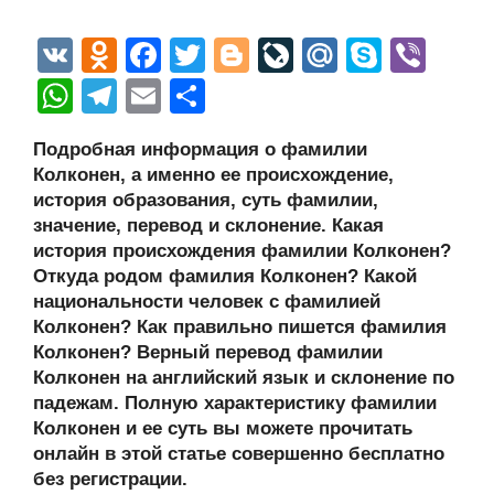
V
O
F
T
Bl
Li
M
S
Vi
K
d
a
wi
o
v
ail
ky
b
W
T
E
О
n
c
tt
g
e
.R
p
er
h
el
m
тп
Подробная информация о фамилии
o
e
er
g
J
u
e
at
e
ail
р
Колконен, а именно ее происхождение,
kl
b
er
o
s
gr
а
история образования, суть фамилии,
a
o
ur
значение, перевод и склонение. Какая
A
a
в
история происхождения фамилии Колконен?
ss
o
n
p
m
и
Откуда родом фамилия Колконен? Какой
ni
k
al
p
ть
национальности человек с фамилией
Колконен? Как правильно пишется фамилия
ki
Колконен? Верный перевод фамилии
Колконен на английский язык и склонение по
падежам. Полную характеристику фамилии
Колконен и ее суть вы можете прочитать
онлайн в этой статье совершенно бесплатно
без регистрации.