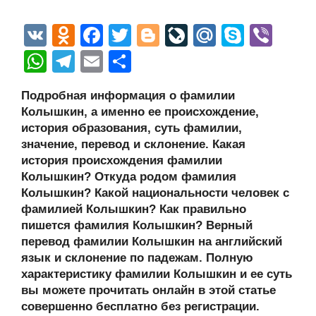
V
O
F
T
Bl
Li
M
S
Vi
K
d
a
wi
o
v
ail
ky
b
W
T
E
О
n
c
tt
g
e
.R
p
er
h
el
m
тп
Подробная информация о фамилии
o
e
er
g
J
u
e
at
e
ail
р
Колышкин, а именно ее происхождение,
kl
b
er
o
s
gr
а
история образования, суть фамилии,
a
o
ur
значение, перевод и склонение. Какая
A
a
в
история происхождения фамилии
ss
o
n
p
m
и
Колышкин? Откуда родом фамилия
ni
k
al
p
ть
Колышкин? Какой национальности человек с
фамилией Колышкин? Как правильно
ki
пишется фамилия Колышкин? Верный
перевод фамилии Колышкин на английский
язык и склонение по падежам. Полную
характеристику фамилии Колышкин и ее суть
вы можете прочитать онлайн в этой статье
совершенно бесплатно без регистрации.