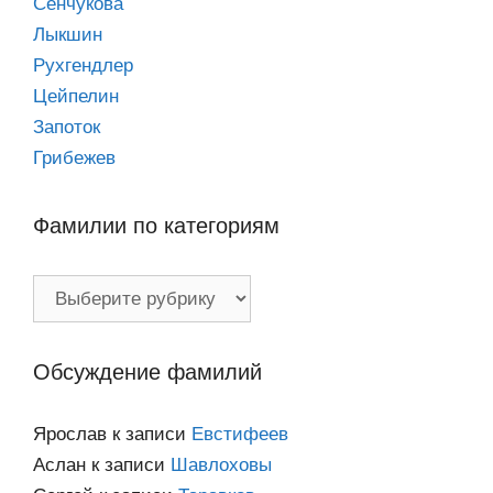
Сенчукова
Лыкшин
Рухгендлер
Цейпелин
Запоток
Грибежев
Фамилии по категориям
Фамилии
по
категориям
Обсуждение фамилий
Ярослав
к записи
Евстифеев
Аслан
к записи
Шавлоховы