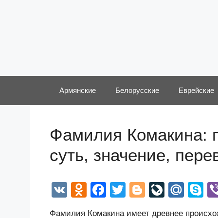
Перейти
к
содержимому
Армянские
Белорусские
Еврейские
Фамилия Комакина: 
суть, значение, пер
V
O
F
T
Bl
Li
M
S
K
d
a
wi
o
v
ail
k
Фамилия Комакина имеет древнее происхож