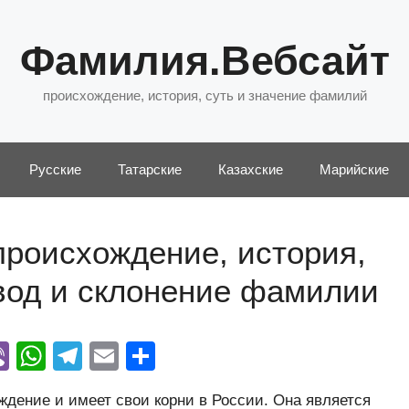
Фамилия.Вебсайт
происхождение, история, суть и значение фамилий
Русские
Татарские
Казахские
Марийские
происхождение, история,
евод и склонение фамилии
Vi
W
T
E
О
y
b
h
el
m
тп
дение и имеет свои корни в России. Она является