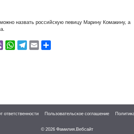
можно назвать российскую певицу Марину Комакину, а
а.
Vi
W
T
E
О
y
b
h
el
m
тп
er
at
e
ail
р
s
gr
а
A
a
в
p
m
и
p
ть
от ответственности
Пользовательское соглашение
Политик
© 2026
Фамилия.Вебсайт