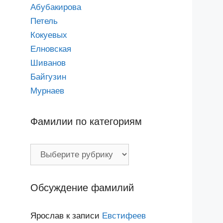
Абубакирова
Петель
Кокуевых
Елновская
Шиванов
Байгузин
Мурнаев
Фамилии по категориям
Фамилии
по
категориям
Обсуждение фамилий
Ярослав
к записи
Евстифеев