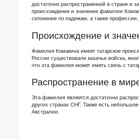
n
c
tt
g
e
.R
p
достаточно распространенной в стране и з
o
e
er
g
J
u
e
происхождение и значение фамилии Комаки
склонение по падежам, а также профессии,
kl
b
er
o
a
o
ur
Происхождение и значе
ss
o
n
ni
k
al
Фамилия Комакина имеет татарское происхо
России существовали казачьи войска, мног
ki
что эта фамилия может иметь связь с тата
Распространение в мир
Эта фамилия является достаточно распрост
других странах СНГ. Также есть небольшо
Австралии.