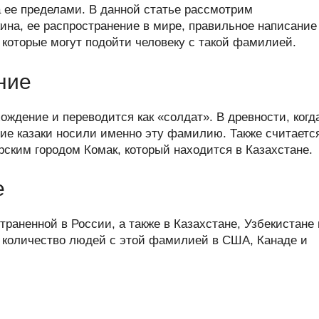
er
at
e
ail
р
а ее пределами. В данной статье рассмотрим
s
gr
а
на, ее распространение в мире, правильное написание
 которые могут подойти человеку с такой фамилией.
A
a
в
p
m
и
ние
p
ть
ждение и переводится как «солдат». В древности, когд
ие казаки носили именно эту фамилию. Также считаетс
рским городом Комак, который находится в Казахстане.
е
раненной в России, а также в Казахстане, Узбекистане 
е количество людей с этой фамилией в США, Канаде и