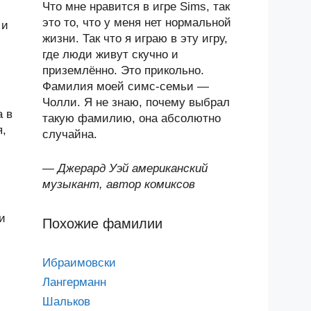
Что мне нравится в игре Sims, так
это то, что у меня нет нормальной
 и
жизни. Так что я играю в эту игру,
где люди живут скучно и
приземлённо. Это прикольно.
Фамилия моей симс-семьи —
Чолли. Я не знаю, почему выбрал
а в
такую фамилию, она абсолютно
я,
случайна.
—
Джерард Уэй американский
музыкант, автор комиксов
и
Похожие фамилии
Ибраимовски
Лангерманн
Шальков