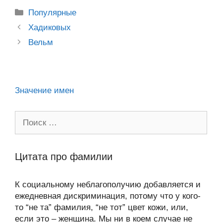
kl
b
er
o
s
gr
а
Рубрики
Популярные
a
o
ur
A
a
в
Post
Хадиковых
ss
o
n
navigation
p
m
и
Вельм
ni
k
al
p
ть
ki
Значение имен
Поиск:
Цитата про фамилии
К социальному неблагополучию добавляется и
ежедневная дискриминация, потому что у кого-
то “не та” фамилия, “не тот” цвет кожи, или,
если это – женщина. Мы ни в коем случае не