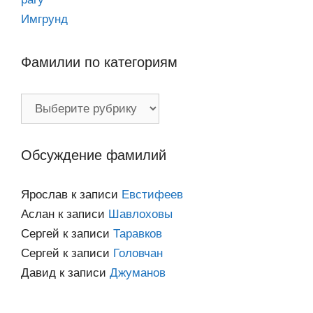
Имгрунд
Фамилии по категориям
Фамилии
по
категориям
Обсуждение фамилий
Ярослав
к записи
Евстифеев
Аслан
к записи
Шавлоховы
Сергей
к записи
Таравков
Сергей
к записи
Головчан
Давид
к записи
Джуманов