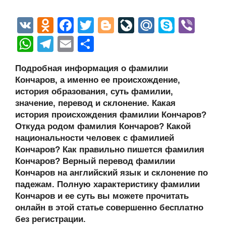
V
O
F
T
Bl
Li
M
S
Vi
K
d
a
wi
o
v
ail
ky
b
W
T
E
О
n
c
tt
g
e
.R
p
er
h
el
m
тп
Подробная информация о фамилии
o
e
er
g
J
u
e
at
e
ail
р
Кончаров, а именно ее происхождение,
kl
b
er
o
s
gr
а
история образования, суть фамилии,
a
o
ur
значение, перевод и склонение. Какая
A
a
в
история происхождения фамилии Кончаров?
ss
o
n
p
m
и
Откуда родом фамилия Кончаров? Какой
ni
k
al
p
ть
национальности человек с фамилией
Кончаров? Как правильно пишется фамилия
ki
Кончаров? Верный перевод фамилии
Кончаров на английский язык и склонение по
падежам. Полную характеристику фамилии
Кончаров и ее суть вы можете прочитать
онлайн в этой статье совершенно бесплатно
без регистрации.