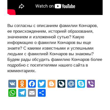
Вы согласны с описанием фамилии Кончаров,
ее происхождением, историей образования,
значением и изложенной сутью? Какую
информацию о фамилии Кончаров вы еще
знаете? С какими известными и успешными
людьми с фамилией Кончаров вы знакомы?
Будем рады обсудить фамилию Кончаров более
подробно с посетителями нашего сайта в
комментариях.
V
O
F
T
Bl
Li
M
S
Vi
K
d
a
wi
o
v
ail
ky
b
W
T
E
О
n
c
tt
g
e
.R
p
er
h
el
m
тп
o
e
er
g
J
u
e
at
e
ail
р